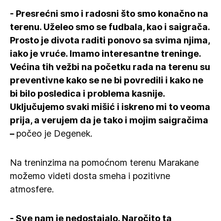
- Presrećni smo i radosni što smo konačno na
terenu. Uželeo smo se fudbala, kao i saigrača.
Prosto je divota raditi ponovo sa svima njima,
iako je vruće. Imamo interesantne treninge.
Većina tih vežbi na početku rada na terenu su
preventivne kako se ne bi povredili i kako ne
bi bilo posledica i problema kasnije.
Uključujemo svaki mišić i iskreno mi to veoma
prija, a verujem da je tako i mojim saigračima
–
počeo je Degenek.
Na treninzima na pomoćnom terenu Marakane
možemo videti dosta smeha i pozitivne
atmosfere.
- Sve nam je nedostajalo. Naročito ta