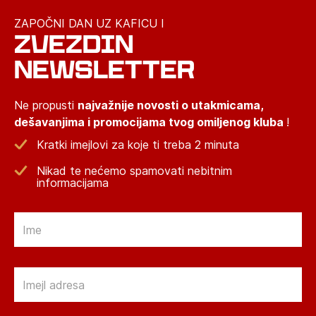
ZAPOČNI DAN UZ KAFICU I
ZVEZDIN
NEWSLETTER
Ne propusti
najvažnije novosti o utakmicama,
dešavanjima i promocijama tvog omiljenog kluba
!
Kratki imejlovi za koje ti treba 2 minuta
Nikad te nećemo spamovati nebitnim
informacijama
Email
Email