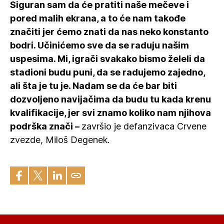
Siguran sam da će pratiti naše mečeve i
pored malih ekrana, a to će nam takođe
značiti jer ćemo znati da nas neko konstanto
bodri. Učinićemo sve da se raduju našim
uspesima. Mi, igrači svakako bismo želeli da
stadioni budu puni, da se radujemo zajedno,
ali šta je tu je. Nadam se da će bar biti
dozvoljeno navijačima da budu tu kada krenu
kvalifikacije, jer svi znamo koliko nam njihova
podrška znači –
završio je defanzivaca Crvene
zvezde, Miloš Degenek.