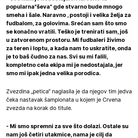
popularna"ševa" gde stvarno bude mnogo
smeha i šale. Naravno , postoji i velika želja za
fudbalom, za golovima. Srećan sam što smo
se konačno vratili. Teško je trenirati sam, još
u zatvorenom prostoru. Mi fudbaleri živimo
za teren i loptu, a kada nam to uskratite, onda
je to baš čudno za nas. Svi su mi falili,
kompletno cela ekipa mi je nedostajala, jer
smo mi ipak jedna velika porodica.
Zvezdina „petica“ naglasila je da njegov tim jedva
čeka nastavak šampionata u kojem je Crvena
zvezda na korak do titule.
- Mi smo spremni za sve što dolazi. Ostale su
nam još četiri utakmice, nama je cilj da