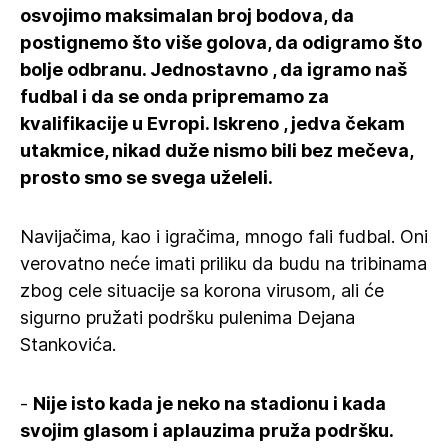
osvojimo maksimalan broj bodova, da
postignemo što više golova, da odigramo što
bolje odbranu. Jednostavno , da igramo naš
fudbal i da se onda pripremamo za
kvalifikacije u Evropi. Iskreno , jedva čekam
utakmice, nikad duže nismo bili bez mečeva,
prosto smo se svega uželeli.
Navijačima, kao i igračima, mnogo fali fudbal. Oni
verovatno neće imati priliku da budu na tribinama
zbog cele situacije sa korona virusom, ali će
sigurno pružati podršku pulenima Dejana
Stankovića.
-
Nije isto kada je neko na stadionu i kada
svojim glasom i aplauzima pruža podršku.