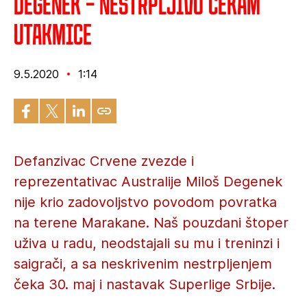
Degenek – Nestrpljivo čekam
utakmice
9.5.2020
1:14
Defanzivac Crvene zvezde i
reprezentativac Australije Miloš Degenek
nije krio zadovoljstvo povodom povratka
na terene Marakane. Naš pouzdani štoper
uživa u radu, neodstajali su mu i treninzi i
saigrači, a sa neskrivenim nestrpljenjem
čeka 30. maj i nastavak Superlige Srbije.