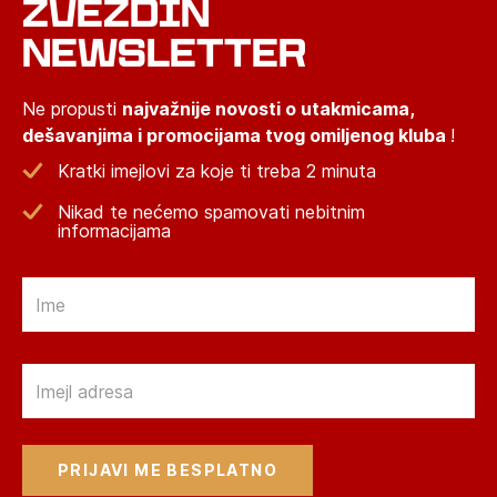
ZVEZDIN
NEWSLETTER
Ne propusti
najvažnije novosti o utakmicama,
dešavanjima i promocijama tvog omiljenog kluba
!
Kratki imejlovi za koje ti treba 2 minuta
Nikad te nećemo spamovati nebitnim
informacijama
Email
Email