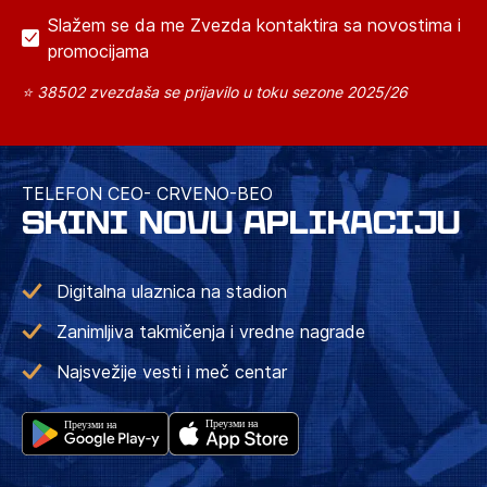
Slažem se da me Zvezda kontaktira sa novostima i
promocijama
⭐ 38502 zvezdaša se prijavilo u toku sezone 2025/26
TELEFON CEO- CRVENO-BEO
SKINI NOVU APLIKACIJU
Digitalna ulaznica na stadion
Zanimljiva takmičenja i vredne nagrade
Najsvežije vesti i meč centar