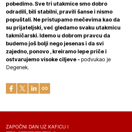
pobedimo. Sve tri utakmice smo dobro
odradili, bili stabilni, pravili šanse i nismo
popuštali. Ne pristupamo mečevima kao da
su prijateljski, već gledamo svaku utakmicu
takmičarski. Idemo u dobrom pravcu da
budemo još bolji nego jesenas i da svi
zajedno, ponovo , kreiramo lepe priče i
ostvarujemo visoke ciljeve -
podvukao je
Degenek.
ZAPOČNI DAN UZ KAFICU I