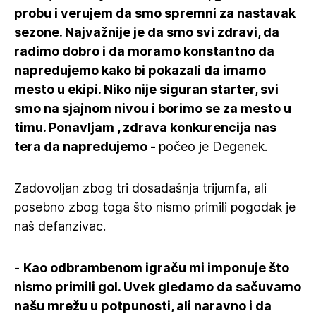
probu i verujem da smo spremni za nastavak
sezone. Najvažnije je da smo svi zdravi, da
radimo dobro i da moramo konstantno da
napredujemo kako bi pokazali da imamo
mesto u ekipi. Niko nije siguran starter, svi
smo na sjajnom nivou i borimo se za mesto u
timu. Ponavljam , zdrava konkurencija nas
tera da napredujemo -
počeo je Degenek.
Zadovoljan zbog tri dosadašnja trijumfa, ali
posebno zbog toga što nismo primili pogodak je
naš defanzivac.
-
Kao odbrambenom igraču mi imponuje što
nismo primili gol. Uvek gledamo da sačuvamo
našu mrežu u potpunosti, ali naravno i da