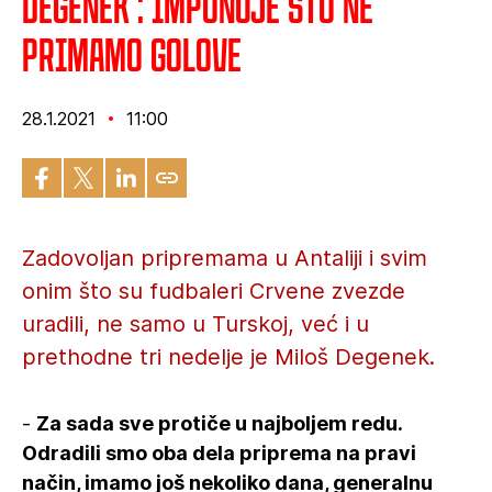
Degenek : Imponuje što ne
primamo golove
28.1.2021
11:00
Zadovoljan pripremama u Antaliji i svim
onim što su fudbaleri Crvene zvezde
uradili, ne samo u Turskoj, već i u
prethodne tri nedelje je Miloš Degenek.
-
Za sada sve protiče u najboljem redu.
Odradili smo oba dela priprema na pravi
način, imamo još nekoliko dana, generalnu