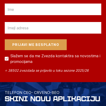
Email
Email
Slažem se da me Zvezda kontaktira sa novostima i
promocijama
⭐ 38502 zvezdaša se prijavilo u toku sezone 2025/26
TELEFON CEO- CRVENO-BEO
SKINI NOVU APLIKACIJU