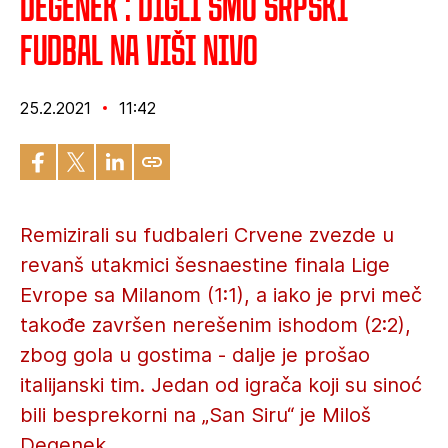
Degenek : Digli smo srpski
fudbal na viši nivo
25.2.2021
11:42
Remizirali su fudbaleri Crvene zvezde u
revanš utakmici šesnaestine finala Lige
Evrope sa Milanom (1:1), a iako je prvi meč
takođe završen nerešenim ishodom (2:2),
zbog gola u gostima - dalje je prošao
italijanski tim. Jedan od igrača koji su sinoć
bili besprekorni na „San Siru“ je Miloš
Degenek.