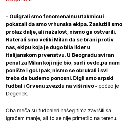
-
Odigrali smo fenomenalnu utakmicu i
pokazali da smo vrhunska ekipa. Zaslužili smo
prolaz dalje, ali nažalost, nismo ga ostvarili.
Naterali smo veliki Milan da se brani protiv
nas, ekipu koja je dugo bila lider u
italijanskom prvenstvu. U Beogradu sviran
penal za Milan koji nije bio, sad i ovde,pa nam
ponište i gol. Ipak, nismo se obrukali i svi
treba da budemo ponosni. Digli smo srpski
fudbal i Crvenu zvezdu na viši nivo -
počeo je
Degenek.
Oba meča su fudbaleri našeg tima završili sa
igračem manje, ali to se nije primetilo na terenu.