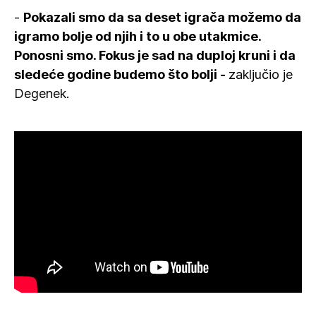
-
Pokazali smo da sa deset igrača možemo da
igramo bolje od njih i to u obe utakmice.
Ponosni smo. Fokus je sad na duploj kruni i da
sledeće godine budemo što bolji -
zaključio je
Degenek.