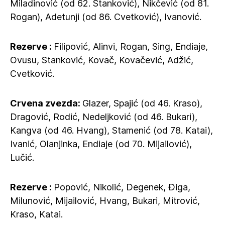
Miladinović (od 62. Stanković), Nikčević (od 81.
Rogan), Adetunji (od 86. Cvetković), Ivanović.
Rezerve :
Filipović, Alinvi, Rogan, Sing, Endiaje,
Ovusu, Stanković, Kovač, Kovačević, Adžić,
Cvetković.
Crvena zvezda:
Glazer, Spajić (od 46. Kraso),
Dragović, Rodić, Nedeljković (od 46. Bukari),
Kangva (od 46. Hvang), Stamenić (od 78. Katai),
Ivanić, Olanjinka, Endiaje (od 70. Mijailović),
Lučić.
Rezerve :
Popović, Nikolić, Degenek, Điga,
Milunović, Mijailović, Hvang, Bukari, Mitrović,
Kraso, Katai.