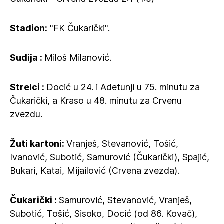
Stadion:
"FK Čukarički".
Sudija :
Miloš Milanović.
Strelci :
Docić u 24. i Adetunji u 75. minutu za
Čukarički, a Kraso u 48. minutu za Crvenu
zvezdu.
Žuti kartoni:
Vranješ, Stevanović, Tošić,
Ivanović, Subotić, Samurović (Čukarički), Spajić,
Bukari, Katai, Mijailović (Crvena zvezda).
Čukarički :
Samurović, Stevanović, Vranješ,
Subotić, Tošić, Sisoko, Docić (od 86. Kovač),