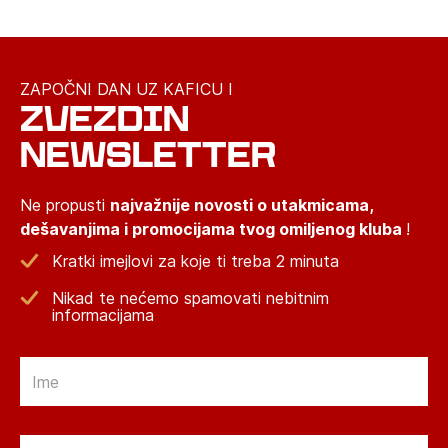
ZAPOČNI DAN UZ KAFICU I
ZVEZDIN
NEWSLETTER
Ne propusti
najvažnije novosti o utakmicama,
dešavanjima i promocijama tvog omiljenog kluba
!
Kratki imejlovi za koje ti treba 2 minuta
Nikad te nećemo spamovati nebitnim
informacijama
Email
Email