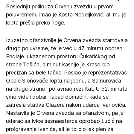
Poslednju priliku za Crvenu zvezdu u prvom
poluvremenu imao je Kosta Nedeljković, ali mu je
lopta prešla preko noge.
Izuzetno ofanzivnije je Crvena zvezda startovala
drugo poluvreme, te je već u 47. minutu oboren
Endiaje u kaznenom prostoru Čukaričkog od
strane Tošića, a minut kasnije je Kraso bio
precizan sa bele tačke. Poslao je reprezentativac
Obale Slonovače loptu na jednu, a Samurovića
na drugu stranu i poravnao rezultat. U 52. minutu
smo videli dobar napad domaćih, kada se
zatresla stativa Glazera nakon udarca Ivanovića.
Nastavila je Crvena zvezda sa ofanzivom, pa je
udarac sa ivice šesnaesterca oprobao Lučić na
proigravanje Ivanića, ali je to bio lak plen za