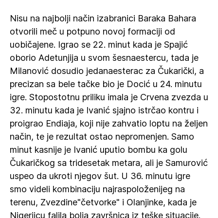
Nisu na najbolji način izabranici Baraka Bahara
otvorili meč u potpuno novoj formaciji od
uobičajene. Igrao se 22. minut kada je Spajić
oborio Adetunjija u svom šesnaestercu, tada je
Milanović dosudio jedanaesterac za Čukarički, a
precizan sa bele tačke bio je Docić u 24. minutu
igre. Stopostotnu priliku imala je Crvena zvezda u
32. minutu kada je Ivanić sjajno istrčao kontru i
proigrao Endiaja, koji nije zahvatio loptu na željen
način, te je rezultat ostao nepromenjen. Samo
minut kasnije je Ivanić uputio bombu ka golu
Čukaričkog sa tridesetak metara, ali je Samurović
uspeo da ukroti njegov šut. U 36. minutu igre
smo videli kombinaciju najraspoloženijeg na
terenu, Zvezdine"četvorke" i Olanjinke, kada je
Nigerijcu falila bolja završnica iz teške situacije.