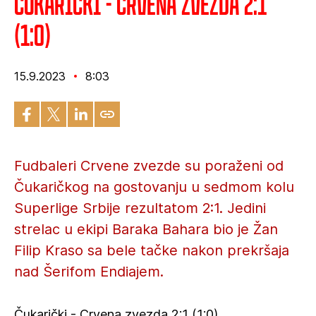
Čukarički - Crvena zvezda 2:1
(1:0)
15.9.2023
8:03
Fudbaleri Crvene zvezde su poraženi od
Čukaričkog na gostovanju u sedmom kolu
Superlige Srbije rezultatom 2:1. Jedini
strelac u ekipi Baraka Bahara bio je Žan
Filip Kraso sa bele tačke nakon prekršaja
nad Šerifom Endiajem.
Čukarički - Crvena zvezda 2:1 (1:0)