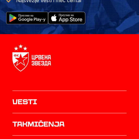
Najsvežije vesti i meč centar
Vesti
Takmičenja