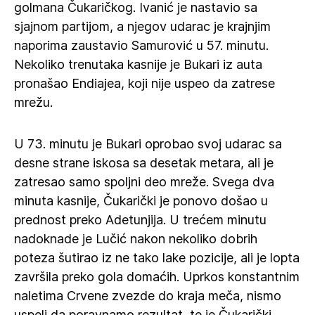
golmana Čukaričkog. Ivanić je nastavio sa
sjajnom partijom, a njegov udarac je krajnjim
naporima zaustavio Samurović u 57. minutu.
Nekoliko trenutaka kasnije je Bukari iz auta
pronašao Endiajea, koji nije uspeo da zatrese
mrežu.
U 73. minutu je Bukari oprobao svoj udarac sa
desne strane iskosa sa desetak metara, ali je
zatresao samo spoljni deo mreže. Svega dva
minuta kasnije, Čukarički je ponovo došao u
prednost preko Adetunjija. U trećem minutu
nadoknade je Lučić nakon nekoliko dobrih
poteza šutirao iz ne tako lake pozicije, ali je lopta
završila preko gola domaćih. Uprkos konstantnim
naletima Crvene zvezde do kraja meča, nismo
uspeli da poravnamo rezultat, te je Čukarički