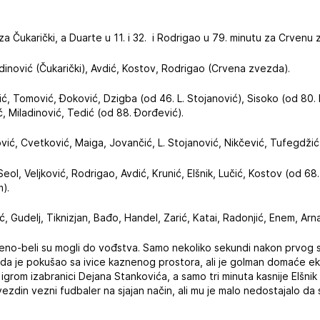
 za Čukarički, a Duarte u 11. i 32. i Rodrigao u 79. minutu za Crvenu
adinović (Čukarički), Avdić, Kostov, Rodrigao (Crvena zvezda).
etić, Tomović, Đoković, Dzigba (od 46. L. Stojanović), Sisoko (od 80. 
ć, Miladinović, Tedić (od 88. Đorđević).
ović, Cvetković, Maiga, Jovančić, L. Stojanović, Nikčević, Tufegdži
Seol, Veljković, Rodrigao, Avdić, Krunić, Elšnik, Lučić, Kostov (od 68
m).
ić, Gudelj, Tiknizjan, Bađo, Handel, Zarić, Katai, Radonjić, Enem, Arn
no-beli su mogli do vođstva. Samo nekoliko sekundi nakon prvog 
, kada je pokušao sa ivice kaznenog prostora, ali je golman domaće e
igrom izabranici Dejana Stankovića, a samo tri minuta kasnije Elšnik s
Zvezdin vezni fudbaler na sjajan način, ali mu je malo nedostajalo d