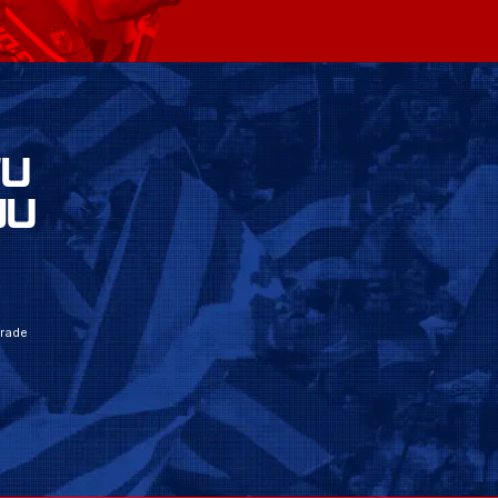
VU
JU
grade