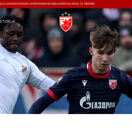
EJ
ČLANARINA
FONDACIJA
PARTNERI
KARIJERA
KAMPOVI
KLINIKA ZA TRENERE
ISTORIJA