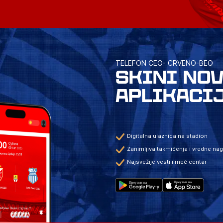
TELEFON CEO- CRVENO-BEO
SKINI NO
APLIKACI
Digitalna ulaznica na stadion
Zanimljiva takmičenja i vredne na
Najsvežije vesti i meč centar