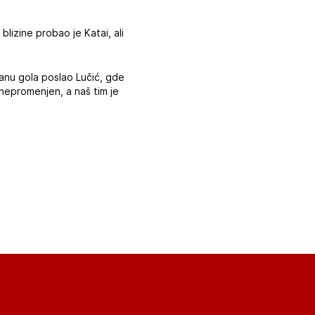
izine probao je Katai, ali
tranu gola poslao Lučić, gde
nepromenjen, a naš tim je