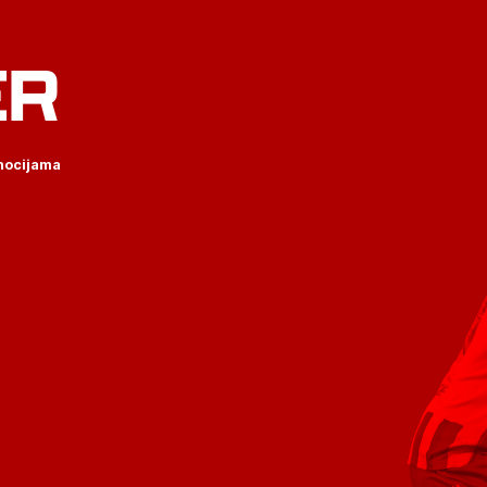
ER
omocijama