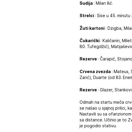
Sudija
: Milan Ilić.
Strelci
: Sise u 45. minutu
Žuti kartoni
: Dzigba, Mil
Čukarički
: Kaličanin, Mil
80. Tufegdžić), Matijaševi
Rezerve
: Čarapić, Stojan
Crvena zvezda
: Mateus, 
Zarić), Duarte (od 83. Ene
Rezerve
: Glazer, Stankov
Odmah na startu meča crve
se našao u sjajnoj prilici
Nastavili su sa ofanzivnom 
sa distance. Učinio je to 
je pogodio stativu.