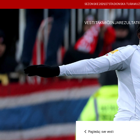
SEZONSKE 2026/27
STADIONSKA TURA
MUZ
VESTI
TAKMIČENJA
REZULTATI
Pogledaj sve vesti