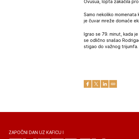
Ovusua, lopta zakačila pro
Samo nekoliko momenata ka
je čuvar mreže domaće ek
Igrao se 79. minut, kada je
se odlično snašao Rodrigao
stigao do važnog trijumfa.
ZAPOČNI DAN UZ KAFICU I