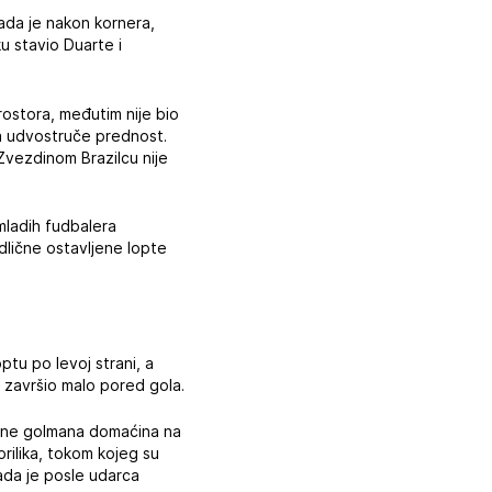
kada je nakon kornera,
u stavio Duarte i
rostora, međutim nije bio
 da udvostruče prednost.
Zvezdinom Brazilcu nije
 mladih fudbalera
 odlične ostavljene lopte
tu po levoj strani, a
c završio malo pored gola.
brane golmana domaćina na
prilika, tokom kojeg su
kada je posle udarca