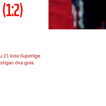
(1:2)
 21. kola Superlige
postigao dva gola.