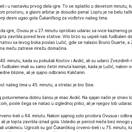
-beli i u nastavku prvog dela igre. To se isplatilo u devetom minutu, 
m prostoru, a glavni arbitar je dosudio penal. Loptu je na belu tačk
onji desni ugao gola Čukaričkog za vođstvo našeg tima.
da igre, Ovusu je u 27. minutu oprobao udarac sa ivice kaznenog p
opta završila pored leve stative. Vrlo brzo su uspeli naši fudbaleri
stativu sa levog boka poslao Lučić, gde se nalazio Bruno Duarte, a 
t na meču zatrese mrežu domaćina.
u 40. minutu, kada su pokušali Kostov i Avdić, ali su udarci Zvezdinih
ši fudbaleri imali su samo četiri minuta kasnije, kada je Lučić, nakon
ne blizine, ali je sjajno odbranio Kaličanin.
st našeg tima u 45. minutu, a strelac je bio Sise.
oluvremena dobru šansu je imao Avdić. Na sjajan način je izneo lop
m, posle čega se našao u izglednoj prilici, ali je njegov lob udara
su crveno-beli u 64. minutu. Nakon sjajnog solo prodora Ovusua i od
 ali je lopta završila iznad gola. Usledio je period meča bez mnogo 
li utakmicu. Ugrozili su gol Čukaričkog crveno-beli i u 75. minutu, 