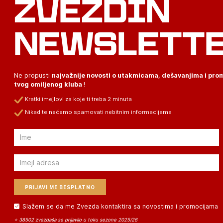
ZVEZDIN
NEWSLETT
Ne propusti
najvažnije novosti o utakmicama, dešavanjima i pr
tvog omiljenog kluba
!
Kratki imejlovi za koje ti treba 2 minuta
Nikad te nećemo spamovati nebitnim informacijama
Email
Email
Slažem se da me Zvezda kontaktira sa novostima i promocijama
⭐ 38502 zvezdaša se prijavilo u toku sezone 2025/26