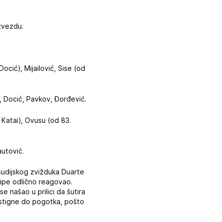
 zvezdu.
Docić), Mijailović, Sise (od
ć, Docić, Pavkov, Đorđević.
. Katai), Ovusu (od 83.
autović.
sudijskog zvižduka Duarte
kipe odlično reagovao.
e našao u prilici da šutira
a stigne do pogotka, pošto