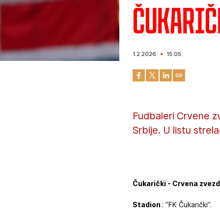
Čukaričk
1.2.2026
15:05
Fudbaleri Crvene zv
Srbije. U listu stre
Čukarički - Crvena zvezda
Stadion
: ”FK Čukarički”.