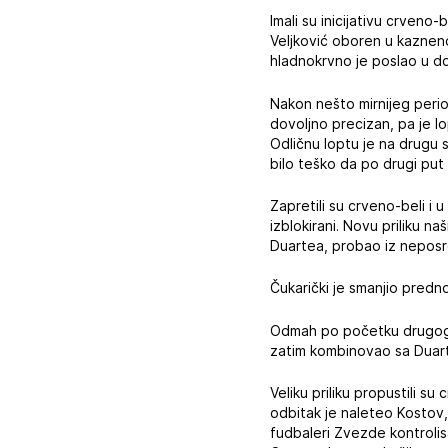
Imali su inicijativu crveno
Veljković oboren u kazneno
hladnokrvno je poslao u d
Nakon nešto mirnijeg perio
dovoljno precizan, pa je l
Odličnu loptu je na drugu 
bilo teško da po drugi pu
Zapretili su crveno-beli i 
izblokirani. Novu priliku na
Duartea, probao iz neposred
Čukarički je smanjio predno
Odmah po početku drugog p
zatim kombinovao sa Duarto
Veliku priliku propustili 
odbitak je naleteo Kostov,
fudbaleri Zvezde kontrolisa