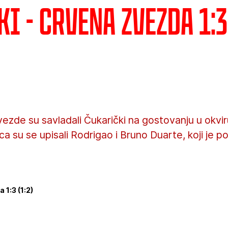
i - Crvena zvezda 1:3 
ezde su savladali Čukarički na gostovanju u okviru
laca su se upisali Rodrigao i Bruno Duarte, koji je 
 1:3 (1:2)