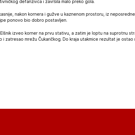
tivničkog defanzivca i završila malo preko gola.
snije, nakon kornera i gužve u kaznenom prostoru, iz neposredne bl
ipe ponovo bio dobro postavljen.
 Elšnik izveo korner na prvu stativu, a zatim je loptu na suprotnu s
 i zatresao mrežu Čukaričkog. Do kraja utakmice rezultat je ostao 