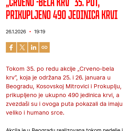
„Crveno -bela krv“ 35. put,
prikupljeno 490 jedinica krvi
26.1.2026
19:19
Tokom 35. po redu akcije „Crveno-bela
krv“, koja je održana 25. i 26. januara u
Beogradu, Kosovskoj Mitrovici i Prokuplju,
prikupljeno je ukupno 490 jedinica krvi, a
zvezdaši su i ovoga puta pokazali da imaju
veliko i humano srce.
Akcija je u Beogradu realizovana tokom nedelje i