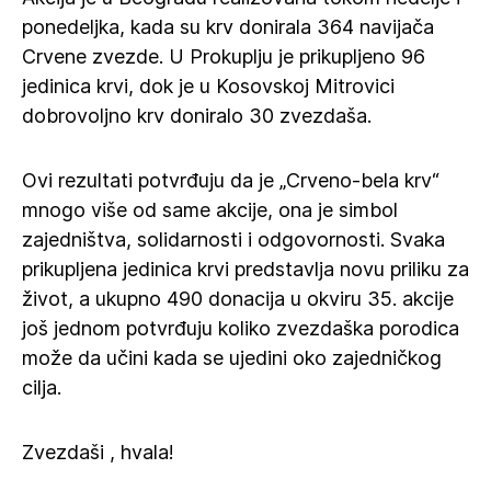
ponedeljka, kada su krv donirala 364 navijača
Crvene zvezde. U Prokuplju je prikupljeno 96
jedinica krvi, dok je u Kosovskoj Mitrovici
dobrovoljno krv doniralo 30 zvezdaša.
Ovi rezultati potvrđuju da je „Crveno-bela krv“
mnogo više od same akcije, ona je simbol
zajedništva, solidarnosti i odgovornosti. Svaka
prikupljena jedinica krvi predstavlja novu priliku za
život, a ukupno 490 donacija u okviru 35. akcije
još jednom potvrđuju koliko zvezdaška porodica
može da učini kada se ujedini oko zajedničkog
cilja.
Zvezdaši , hvala!