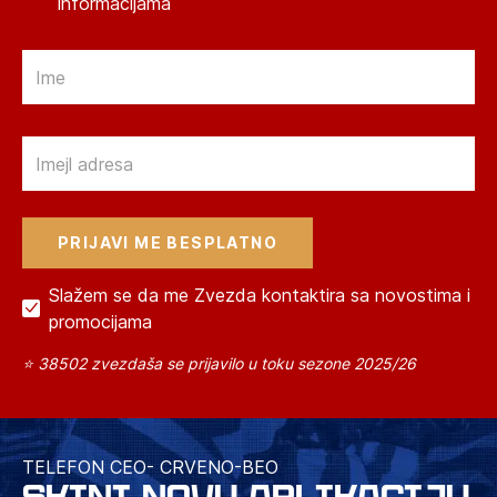
informacijama
Email
Email
Slažem se da me Zvezda kontaktira sa novostima i
promocijama
⭐ 38502 zvezdaša se prijavilo u toku sezone 2025/26
TELEFON CEO- CRVENO-BEO
SKINI NOVU APLIKACIJU