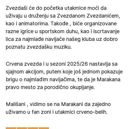
Zvezdaši će do početka utakmice moći da
uživaju u druženju sa Zvezdanom Zvezdanićem,
kao i animatorima. Takođe , biće organizovane
razne igrice u sportskom duhu, kao i iscrtavanje
lica za najmlađe navijače našeg kluba uz dobro
poznatu zvezdašku muziku.
Crvena zvezda i u sezoni 2025/26 nastavlja sa
sjajnom akcijom, putem koje još jednom pokazuje
brigu o najmlađim navijačima, te da je Marakana
pravo mesto za porodično okupljanje.
Mališani , vidimo se na Marakani da zajedno
uživamo u fan zoni i utakmici crveno-belih.