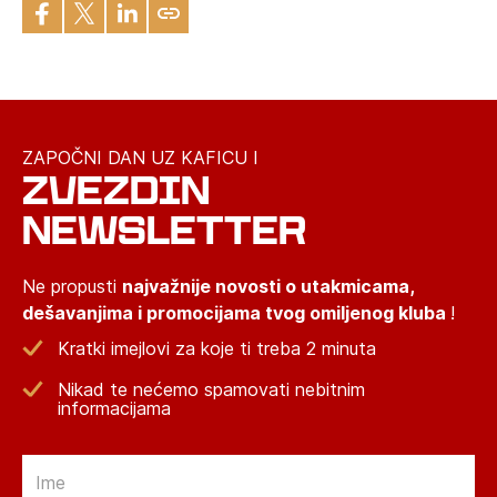
ZAPOČNI DAN UZ KAFICU I
ZVEZDIN
NEWSLETTER
Ne propusti
najvažnije novosti o utakmicama,
dešavanjima i promocijama tvog omiljenog kluba
!
Kratki imejlovi za koje ti treba 2 minuta
Nikad te nećemo spamovati nebitnim
informacijama
Email