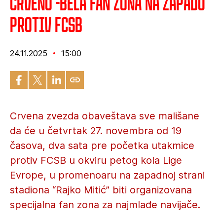
Crveno -bela fan zona na zapadu
protiv FCSB
24.11.2025
15:00
Crvena zvezda obaveštava sve mališane
da će u četvrtak 27. novembra od 19
časova, dva sata pre početka utakmice
protiv FCSB u okviru petog kola Lige
Evrope, u promenoaru na zapadnoj strani
stadiona “Rajko Mitić” biti organizovana
specijalna fan zona za najmlađe navijače.