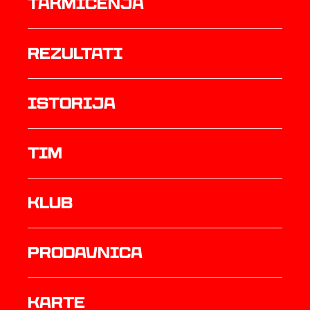
Takmičenja
rezultati
istorija
TIM
Klub
prodavnica
Karte