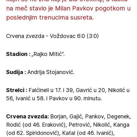
na meč stavio je Milan Pavkov pogotkom u
poslednjim trenucima susreta.
Crvena zvezda - Voždovac 6:0 (3:0)
Stadion :
„Rajko Mitić“.
Sudija :
Andrija Stojanović.
Strelci :
Falćineli u 17. i 39, Gavrić u 20, Nikolić u
56, Ivanić u 58. i Pavkov u 90. minutu.
Crvena zvezda:
Borjan, Gajić, Pankov, Degenek,
Rodić (od 46. Eraković), Petrović, Nikolić, Kanga
(od 62. Spiridonović), Katai (od 46. Ivanić),