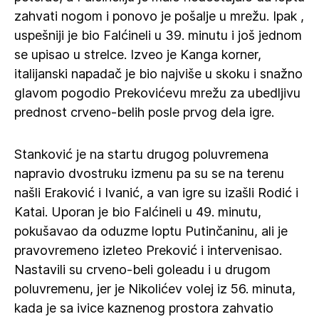
zahvati nogom i ponovo je pošalje u mrežu. Ipak ,
uspešniji je bio Falćineli u 39. minutu i još jednom
se upisao u strelce. Izveo je Kanga korner,
italijanski napadač je bio najviše u skoku i snažno
glavom pogodio Prekovićevu mrežu za ubedljivu
prednost crveno-belih posle prvog dela igre.
Stanković je na startu drugog poluvremena
napravio dvostruku izmenu pa su se na terenu
našli Eraković i Ivanić, a van igre su izašli Rodić i
Katai. Uporan je bio Falćineli u 49. minutu,
pokušavao da oduzme loptu Putinčaninu, ali je
pravovremeno izleteo Preković i intervenisao.
Nastavili su crveno-beli goleadu i u drugom
poluvremenu, jer je Nikolićev volej iz 56. minuta,
kada je sa ivice kaznenog prostora zahvatio