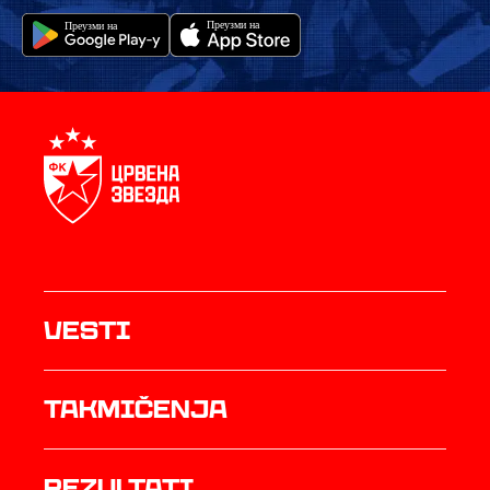
Vesti
Takmičenja
rezultati