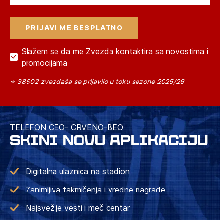
Slažem se da me Zvezda kontaktira sa novostima i
promocijama
⭐ 38502 zvezdaša se prijavilo u toku sezone 2025/26
TELEFON CEO- CRVENO-BEO
SKINI NOVU APLIKACIJU
Digitalna ulaznica na stadion
Zanimljiva takmičenja i vredne nagrade
Najsvežije vesti i meč centar