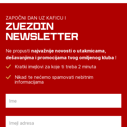
ZAPOČNI DAN UZ KAFICU I
ZVEZDIN
NEWSLETTER
Ne propusti
najvažnije novosti o utakmicama,
dešavanjima i promocijama tvog omiljenog kluba
!
Kratki imejlovi za koje ti treba 2 minuta
Nikad te nećemo spamovati nebitnim
informacijama
Email
Email