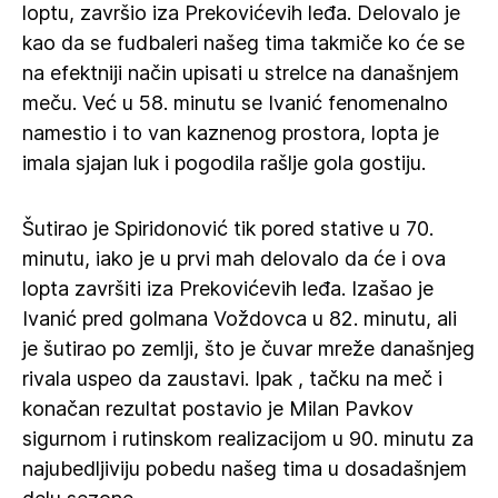
loptu, završio iza Prekovićevih leđa. Delovalo je
kao da se fudbaleri našeg tima takmiče ko će se
na efektniji način upisati u strelce na današnjem
meču. Već u 58. minutu se Ivanić fenomenalno
namestio i to van kaznenog prostora, lopta je
imala sjajan luk i pogodila rašlje gola gostiju.
Šutirao je Spiridonović tik pored stative u 70.
minutu, iako je u prvi mah delovalo da će i ova
lopta završiti iza Prekovićevih leđa. Izašao je
Ivanić pred golmana Voždovca u 82. minutu, ali
je šutirao po zemlji, što je čuvar mreže današnjeg
rivala uspeo da zaustavi. Ipak , tačku na meč i
konačan rezultat postavio je Milan Pavkov
sigurnom i rutinskom realizacijom u 90. minutu za
najubedljiviju pobedu našeg tima u dosadašnjem