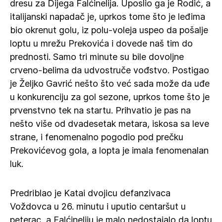
dresu za Dijega Falćinelija. Uposlio ga je Rodić, a
italijanski napadač je, uprkos tome što je leđima
bio okrenut golu, iz polu-voleja uspeo da pošalje
loptu u mrežu Prekovića i dovede naš tim do
prednosti. Samo tri minute su bile dovoljne
crveno-belima da udvostruče vođstvo. Postigao
je Željko Gavrić nešto što već sada može da uđe
u konkurenciju za gol sezone, uprkos tome što je
prvenstvno tek na startu. Prihvatio je pas na
nešto više od dvadesetak metara, iskosa sa leve
strane, i fenomenalno pogodio pod prečku
Prekovićevog gola, a lopta je imala fenomenalan
luk.
Predriblao je Katai dvojicu defanzivaca
Voždovca u 26. minutu i uputio centaršut u
peterac, a Falćineliju je malo nedostajalo da loptu