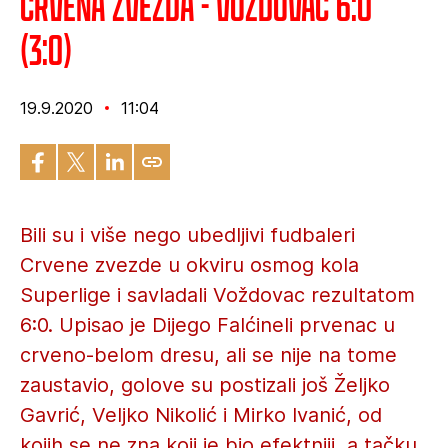
Crvena zvezda - Voždovac 6:0
(3:0)
19.9.2020
11:04
Bili su i više nego ubedljivi fudbaleri
Crvene zvezde u okviru osmog kola
Superlige i savladali Voždovac rezultatom
6:0. Upisao je Dijego Falćineli prvenac u
crveno-belom dresu, ali se nije na tome
zaustavio, golove su postizali još Željko
Gavrić, Veljko Nikolić i Mirko Ivanić, od
kojih se ne zna koji je bio efektniji, a tačku