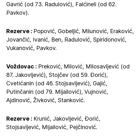
Gavrić (od 73. Radulović), Falćineli (od 62.
Pavkov).
Rezerve :
Popović, Gobeljić, Milunović, Eraković,
Jovančić, Ivanić, Ben, Radulović, Spiridonović,
Vukanović, Pavkov.
Voždovac :
Preković, Milović, Milosavljević (od
87. Jakovljević), Stojčev (od 59. Đorić),
Cvetićanin (od 46. Stojsavljević), Gajić,
Putinčanin (od 79. Mijailović), Vujnović,
Ajdinović, Živković, Stanković.
Rezerve :
Krunić, Jakovljević, Đorić,
Stojsavljević, Mijailović, Pejčinović.