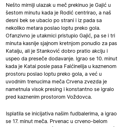
Nešto mirniji ulazak u meč prekinuo je Gajić u
šestom minutu kada je Rodić centrirao, a naš
desni bek se ubacio po strani i iz pada sa
nekoliko metara poslao loptu preko gola.
Ofanzivno je utakmici pristupio Gajić, pa se i tri
minuta kasnije sjajnom kretnjom ponudio za pas
Kataiju, ali je Stanković dobro pratio akciju i
uspeo da preseče dodavanje. Igrao se 10. minut
kada je Katai posle pasa Falćinelija u kaznenom
prostoru poslao loptu preko gola, a već u
uvodnim trenucima meča Crvena zvezda je
nametnula visok presing i konstantno se igralo
pred kaznenim prostorom Voždovca.
Isplatila se inicijativa našim fudbalerima, a igrao
se 17. minut meča. Prvenac u crveno-belom