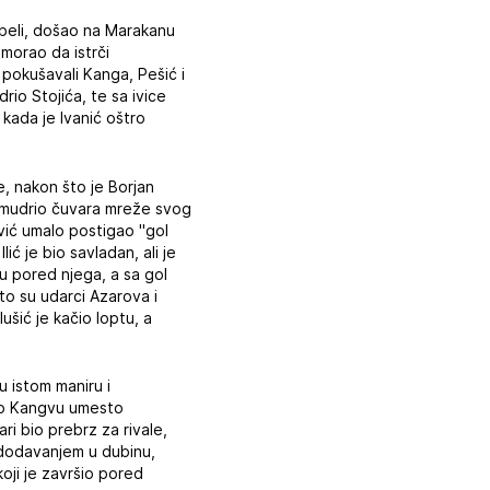
tabeli, došao na Marakanu
 morao da istrči
pokušavali Kanga, Pešić i
rio Stojića, te sa ivice
kada je Ivanić oštro
e, nakon što je Borjan
nadmudrio čuvara mreže svog
lović umalo postigao "gol
ić je bio savladan, ali je
tu pored njega, a sa gol
što su udarci Azarova i
ušić je kačio loptu, a
u istom maniru i
slao Kangvu umesto
ri bio prebrz za rivale,
a dodavanjem u dubinu,
oji je završio pored