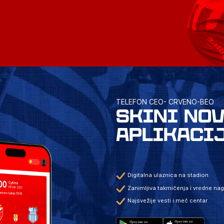
TELEFON CEO- CRVENO-BEO
SKINI NO
APLIKACI
Digitalna ulaznica na stadion
Zanimljiva takmičenja i vredne na
Najsvežije vesti i meč centar