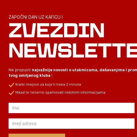
ZAPOČNI DAN UZ KAFICU I
ZVEZDIN
NEWSLETT
Ne propusti
najvažnije novosti o utakmicama, dešavanjima i pr
tvog omiljenog kluba
!
Kratki imejlovi za koje ti treba 2 minuta
Nikad te nećemo spamovati nebitnim informacijama
Email
Email