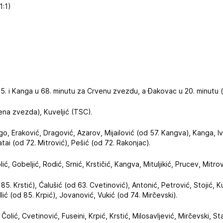
1:1)
i 75. i Kanga u 68. minutu za Crvenu zvezdu, a Đakovac u 20. minutu
na zvezda), Kuveljić (TSC).
igo, Eraković, Dragović, Azarov, Mijailović (od 57. Kangva), Kanga, I
Katai (od 72. Mitrović), Pešić (od 72. Rakonjac).
kolić, Gobeljić, Rodić, Srnić, Krstičić, Kangva, Mituljikić, Prucev, Mitro
d 85. Krstić), Ćalušić (od 63. Cvetinović), Antonić, Petrović, Stojić, K
Ilić (od 85. Krpić), Jovanović, Vukić (od 74. Mirčevski).
, Čolić, Cvetinović, Fuseini, Krpić, Krstić, Milosavljević, Mirčevski, S