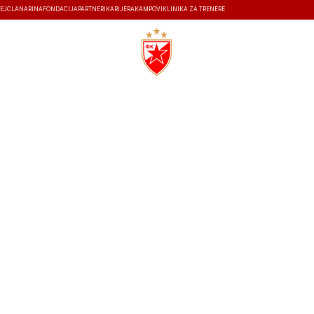
EJ
ČLANARINA
FONDACIJA
PARTNERI
KARIJERA
KAMPOVI
KLINIKA ZA TRENERE
ISTORIJA