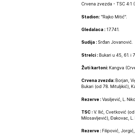
Crvena zvezda - TSC 4:1 (
Stadion:
"Rajko Mitić".
Gledalaca :
17.741.
Sudija :
Srđan Jovanović.
Strelci :
Bukari u 45, 61. 
Žuti kartoni:
Kangva (Crve
Crvena zvezda:
Borjan, V
Bukari (od 78. Mituljikić), 
Rezerve :
Vasiljević, L. Ni
TSC :
V. Ilić, Cvetković (o
Milosavljević), Đakovac, L. 
Rezerve :
Filipović, Jorgić