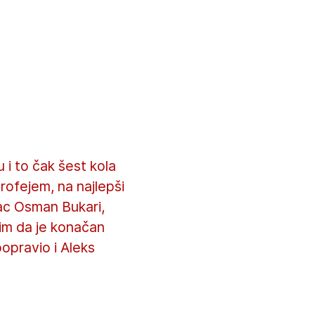
 i to čak šest kola
trofejem, na najlepši
lac Osman Bukari,
tim da je konačan
popravio i Aleks