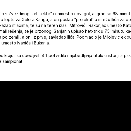
ozi Zvezdinog "arhitekte" i namestio novi gol, a igrao se 68. minut.
o loptu za Gelora Kangu, a on poslao "projektil" u mrežu Ilića za po
azao mlađima, te su na teren izašli Mitrović i Rakonjac umesto Katai
mali rešenja, te je brzonogi Ganjanin upisao het-trik u 75. minutu k
 zemlji, a on, iz prve, savladao Ilića. Podmladio je Milojević ekipu
 umesto Ivanića i Bukarija.
kraju i sa ubedljivih 4:1 potvrdila najubedljiviju titulu u istoriji sr
e šampiona!