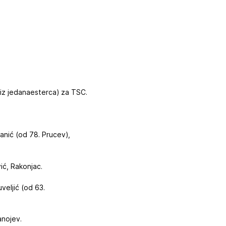
 (iz jedanaesterca) za TSC.
vanić (od 78. Prucev),
vić, Rakonjac.
uveljić (od 63.
tanojev.