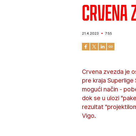
Crvena z
21.4.2023
7:55
Crvena zvezda je os
pre kraja Superlige 
mogući način - pobe
dok se u ulozi "pak
rezultat "projektilo
Vigo.