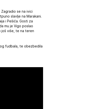
 Zagradio se na ivici
tpuno slavlje na Marakani.
ja i Pešića. Gosti za
ada mu je Vigo poslao
 još više, te na teren
pskog fudbala, te obezbedila