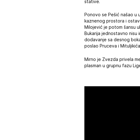
stative.
Ponovo se Pešić našao u ul
kaznenog prostora i ostavi
Milojević je potom šansu uk
Bukarija jednostavno nisu i
dodavanje sa desnog boka po
poslao Pruceva i Mituljikića
Mirno je Zvezda privela meč 
plasman u grupnu fazu Lig