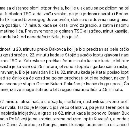
ma sa distance slomi otpor rivala, koji je u skladu sa pozicijom na 
bili fudbaleri TSC-a da izađu visoko, pa je u jednom navratu i Borjan
tu tik ispred brzonogog Jovanovića, dok su u redovima našeg tima 
tiva gostiju u 17. minutu kada se Katai prvo zagradio, a zatim i nadmud
atirao Ilića. Pravovremeno je golman TSC-a istrčao, minut kasnije, 
undu brži od napadača iz Niša, bio je Ilić.
ednosti u 20. minutu preko Đakovca koji je bio precizan sa bele tačk
 su gosti sreće u 22. minutu kada je Stojić zakačio loptu glavom i 
veznik TSC-a. Zatresla se prečka i četiri minuta kasnije kada je Mijai
ista je sa više od 25 metara, otvorio stopalo i gađao samo rašlje, Il
vnanje. Bio je savladan Ilić i u 32. minutu kada je Katai poslao lop
 I kad se činilo da će gosti sa golom prednosti otići na odmor, nakon 
na scenu je stupio Osman Bukari. Pokušao je Ivanić da ga uposli, Ćal
ane, iz sve snage šutirao u bliži ugao i matirao Ilića u 45. minutu.
. minutu, ali se našao u ofsajdu, međutim, nastavili su crveno-beli 
lu rivala. Tražio je Milojević još veću ofanzivu, pa je na teren po
 naplatila inicijativu, a igrao se 62. minut kada je ponovo Osman Buka
adio Pešić koji je na sredini terena oduzeo loptu Kuveljiću, a ond
 iz Gane. Zapretio je i Kangva, minut kasnije, udarcem sa distance k