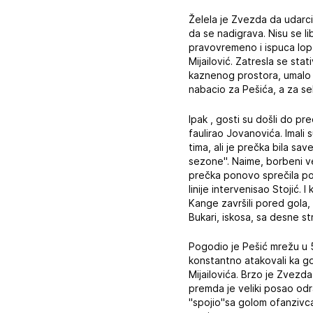
Želela je Zvezda da udarci
da se nadigrava. Nisu se li
pravovremeno i ispuca lop
Mijailović. Zatresla se sta
kaznenog prostora, umalo m
nabacio za Pešića, a za sek
Ipak , gosti su došli do pr
faulirao Jovanovića. Imali
tima, ali je prečka bila sa
sezone". Naime, borbeni vez
prečka ponovo sprečila pora
linije intervenisao Stojić.
Kange završili pored gola, 
Bukari, iskosa, sa desne str
Pogodio je Pešić mrežu u 52
konstantno atakovali ka go
Mijailovića. Brzo je Zvezda
premda je veliki posao odr
"spojio"sa golom ofanzivca