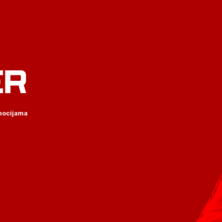
ER
omocijama