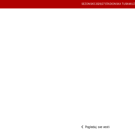
SEZONSKE 2026/27
STADIONSKA TURA
MUZ
VESTI
TAKMIČENJA
REZULTATI
Pogledaj sve vesti