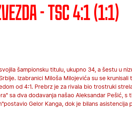
vezda - TSC 4:1 (1:1)
vojila šampionsku titulu, ukupno 34, a šestu u nizu
Srbije. Izabranici Miloša Milojevića su se krunisali 
dom od 4:1. Prebrz je za rivala bio trostruki stre
era" sa dva dodavanja našao Aleksandar Pešić, s 
m"postavio Gelor Kanga, dok je bilans asistencija 