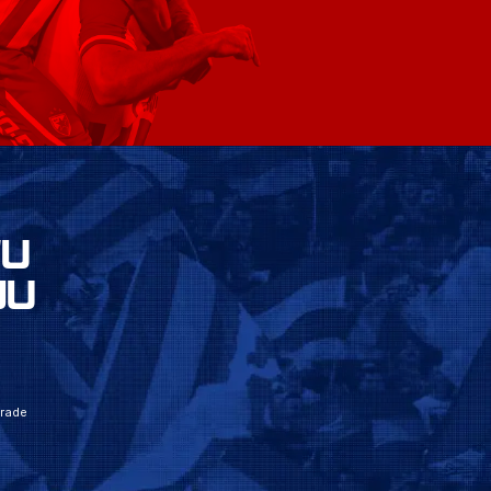
VU
JU
grade