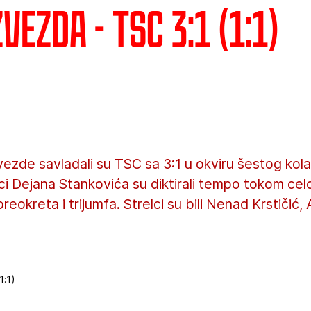
vezda - TSC 3:1 (1:1)
vezde savladali su TSC sa 3:1 u okviru šestog ko
ci Dejana Stankovića su diktirali tempo tokom cel
reokreta i trijumfa. Strelci su bili Nenad Krstičić, 
1:1)