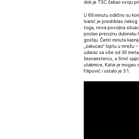
dok je TSC čekao svoju pri
U 69.minutu odlično su komb
Ivanić je predriblao nekog
toga, nova povoljna situaci
poslao preciznu dubinsku l
gostiju. Četiri minuta kasn
„zakucao“ loptu u mrežu – 3
udarac sa više od 30 metara
šesnaestercu, a Srnić sjaj
utakmice, Katai je mogao 
Filipović i ostalo je 3:1.