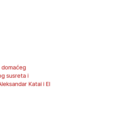
la domaćeg
og susreta i
Aleksandar Katai i El