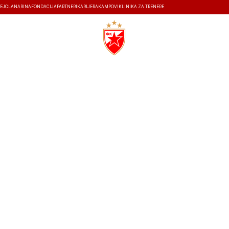
EJ
ČLANARINA
FONDACIJA
PARTNERI
KARIJERA
KAMPOVI
KLINIKA ZA TRENERE
ISTORIJA