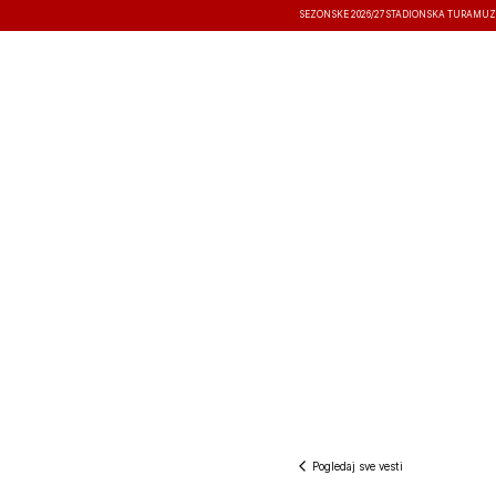
SEZONSKE 2026/27
STADIONSKA TURA
MUZ
VESTI
TAKMIČENJA
REZULTATI
Pogledaj sve vesti