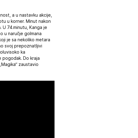
nost, a u nastavku akcije,
optu u korner. Minut nakon
a. U 74.minutu, Kanga je
vo u naručje golmana
koji je sa nekoliko metara
ao svoj prepoznatljivi
poluvisoko ka
de pogodak. Do kraja
 „Magika“ zaustavio