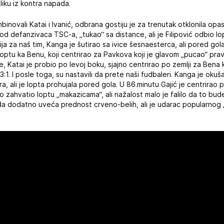
liku iz kontra napada.
inovali Katai i Ivanić, odbrana gostiju je za trenutak otklonila opas
 od defanzivaca TSC-a, „tukao“ sa distance, ali je Filipović odbio l
ja za naš tim, Kanga je šutirao sa ivice šesnaesterca, ali pored gol
optu ka Benu, koji centrirao za Pavkova koji je glavom „pucao“ pra
ije, Katai je probio po levoj boku, sjajno centrirao po zemlji za Bena 
:1. I posle toga, su nastavili da prete naši fudbaleri. Kanga je okuš
, ali je lopta prohujala pored gola. U 86.minutu Gajić je centrirao 
no zahvatio loptu „makazicama“, ali nažalost malo je falilo da to bu
da dodatno uveća prednost crveno-belih, ali je udarac popularnog