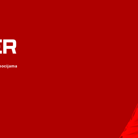
ER
omocijama