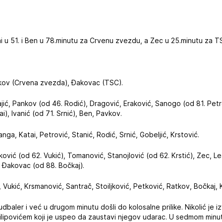
tai u 51. i Ben u 78.minutu za Crvenu zvezdu, a Zec u 25.minutu za T
vkov (Crvena zvezda), Đakovac (TSC).
ajić, Pankov (od 46. Rodić), Dragović, Eraković, Sanogo (od 81. Petro
i), Ivanić (od 71. Srnić), Ben, Pavkov.
nga, Katai, Petrović, Stanić, Rodić, Srnić, Gobeljić, Krstović.
jković (od 62. Vukić), Tomanović, Stanojlović (od 62. Krstić), Zec, L
, Đakovac (od 88. Bočkaj).
, Vukić, Krsmanović, Santrač, Stoiljković, Petković, Ratkov, Bočkaj, K
udbaler i već u drugom minutu došli do kolosalne prilike. Nikolić je
 Filipovićem koji je uspeo da zaustavi njegov udarac. U sedmom min