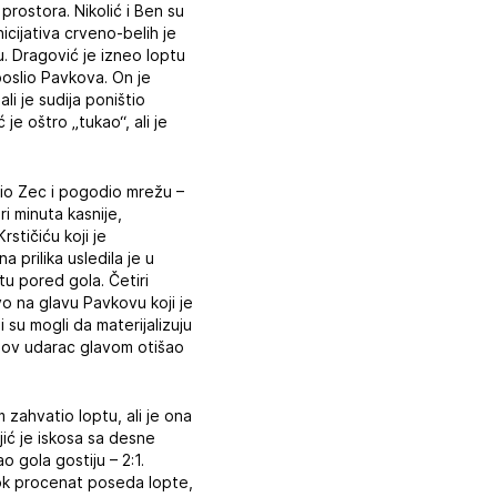
prostora. Nikolić i Ben su
icijativa crveno-belih je
u. Dragović je izneo loptu
poslio Pavkova. On je
li je sudija poništio
e oštro „tukao“, ali je
tio Zec i pogodio mrežu –
i minuta kasnije,
rstičiću koji je
 prilika usledila je u
tu pored gola. Četiri
vo na glavu Pavkovu koji je
 su mogli da materijalizuju
jegov udarac glavom otišao
 zahvatio loptu, ali je ona
ajić je iskosa sa desne
o gola gostiju – 2:1.
visok procenat poseda lopte,