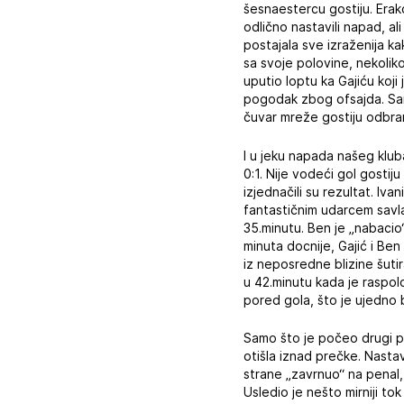
šesnaestercu gostiju. Erako
odlično nastavili napad, al
postajala sve izraženija ka
sa svoje polovine, nekolik
uputio loptu ka Gajiću koji
pogodak zbog ofsajda. Samo
čuvar mreže gostiju odbra
I u jeku napada našeg klub
0:1. Nije vodeći gol gostij
izjednačili su rezultat. Ivan
fantastičnim udarcem savlad
35.minutu. Ben je „nabacio
minuta docnije, Gajić i Ben
iz neposredne blizine šuti
u 42.minutu kada je raspol
pored gola, što je ujedno 
Samo što je počeo drugi per
otišla iznad prečke. Nastavi
strane „zavrnuo“ na penal, 
Usledio je nešto mirniji tok