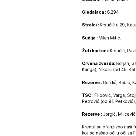
Gledalaca :
8.294.
Strelci :
Krstičić u 29, Ka
Sudija :
Milan Mitić.
Žuti kartoni:
Krstičić, Pa
Crvena zvezda:
Borjan, G
Kanga), Nikolić (od 46. Kata
Rezerve :
Gordić, Babić, Ka
TSC :
Filipović, Varga, Sto
Petrović (od 81. Petković)
Rezerve :
Jorgić, Milićević
Krenuli su ofanzivno naši f
koji se našao oči u oči sa