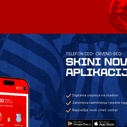
TELEFON CEO- CRVENO-BEO
SKINI NO
APLIKACI
Digitalna ulaznica na stadion
Zanimljiva takmičenja i vredne na
Najsvežije vesti i meč centar