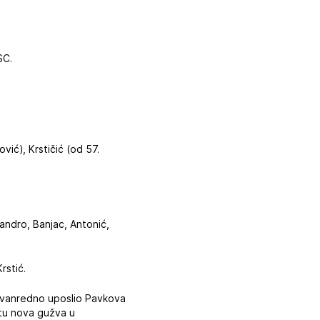
SC.
vić), Krstičić (od 57.
eandro, Banjac, Antonić,
rstić.
 izvanredno uposlio Pavkova
utu nova gužva u