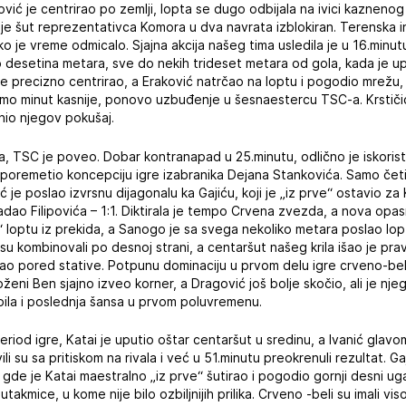
vić je centrirao po zemlji, lopta se dugo odbijala na ivici kaznenog 
i je šut reprezentativca Komora u dva navrata izblokiran. Terenska in
ko je vreme odmicalo. Sjajna akcija našeg tima usledila je u 16.minut
o desetina metara, sve do nekih trideset metara od gola, kada je u
 je precizno centrirao, a Eraković natrčao na loptu i pogodio mrežu, a
 minut kasnije, ponovo uzbuđenje u šesnaestercu TSC-a. Krstičić j
nio njegov pokušaj.
a, TSC je poveo. Dobar kontranapad u 25.minutu, odlično je iskoris
u poremetio koncepciju igre izabranika Dejana Stankovića. Samo četir
ić je poslao izvrsnu dijagonalu ka Gajiću, koji je „iz prve“ ostavio za K
ao Filipovića – 1:1. Diktirala je tempo Crvena zvezda, a nova opasna
“ loptu iz prekida, a Sanogo je sa svega nekoliko metara poslao lop
 su kombinovali po desnoj strani, a centaršut našeg krila išao je pra
rao pored stative. Potpunu dominaciju u prvom delu igre crveno-beli
oženi Ben sjajno izveo korner, a Dragović još bolje skočio, ali je n
bila i poslednja šansa u prvom poluvremenu.
iod igre, Katai je uputio oštar centaršut u sredinu, a Ivanić glavom
li su sa pritiskom na rivala i već u 51.minutu preokrenuli rezultat. G
gde je Katai maestralno „iz prve“ šutirao i pogodio gornji desni uga
 utakmice, u kome nije bilo ozbiljnijih prilika. Crveno -beli su imali 