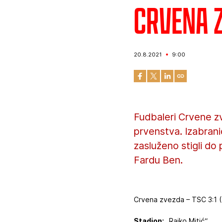
Crvena z
20.8.2021
9:00
Fudbaleri Crvene z
prvenstva. Izabrani
zasluženo stigli do p
Fardu Ben.
Crvena zvezda – TSC 3:1 (
Stadion:
„Rajko Mitić“.