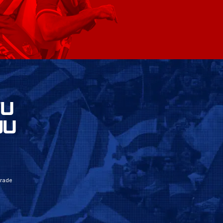
VU
JU
grade