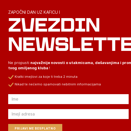
ZAPOČNI DAN UZ KAFICU I
ZVEZDIN
NEWSLETT
Ne propusti
najvažnije novosti o utakmicama, dešavanjima i pr
tvog omiljenog kluba
!
Kratki imejlovi za koje ti treba 2 minuta
Nikad te nećemo spamovati nebitnim informacijama
Email
Email