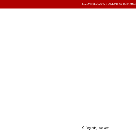
SEZONSKE 2026/27
STADIONSKA TURA
MUZ
VESTI
TAKMIČENJA
REZULTATI
Pogledaj sve vesti