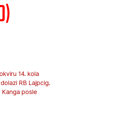
0)
kviru 14. kola
dolazi RB Lajpcig.
r Kanga posle