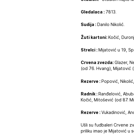
Gledalaca :
7813.
Sudija :
Danilo Nikolić.
Žuti kartoni:
Kočić, Duronj
Strelci :
Mijatović u 19, S
Crvena zvezda:
Glazer, N
(od 76. Hvang), Mijatović (
Rezerve :
Popović, Nikolić
Radnik :
Ranđelović, Abuba
Kočić, Mitošević (od 87. Mi
Rezerve :
Vukadinović, Anđ
Ušli su fudbaleri Crvene zv
priliku imao je Mijatović 