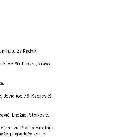
. minutu za Radnik.
nić (od 60. Bukari), Kraso
ka.
 Jović (od 78. Kadijević),
ević, Endžije, Stojković.
defanzivu. Prvu konkretniju
 našeg napadača koji je