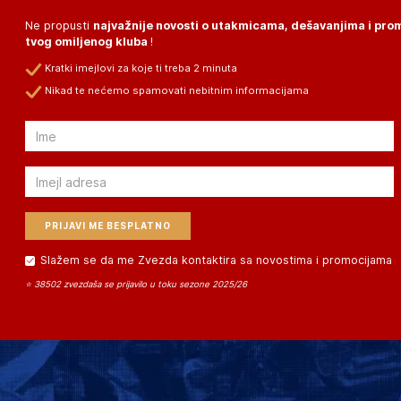
Ne propusti
najvažnije novosti o utakmicama, dešavanjima i pr
tvog omiljenog kluba
!
Kratki imejlovi za koje ti treba 2 minuta
Nikad te nećemo spamovati nebitnim informacijama
Email
Email
Slažem se da me Zvezda kontaktira sa novostima i promocijama
⭐ 38502 zvezdaša se prijavilo u toku sezone 2025/26