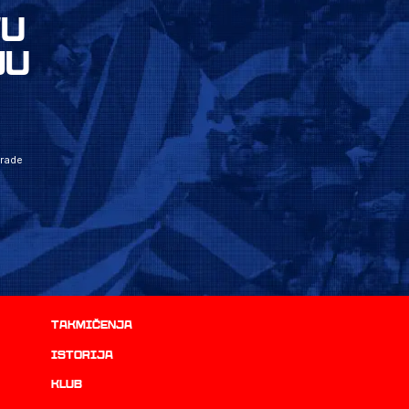
VU
JU
grade
Takmičenja
istorija
Klub