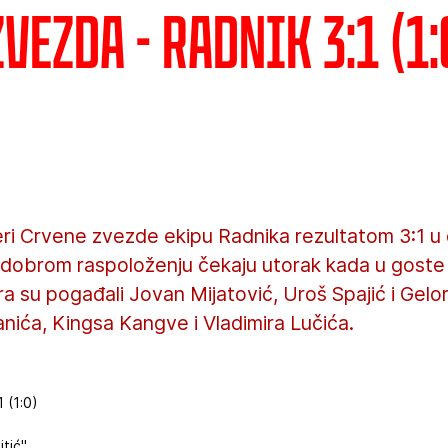
vezda - Radnik 3:1 (1:
eri Crvene zvezde ekipu Radnika rezultatom 3:1 u o
 u dobrom raspoloženju čekaju utorak kada u goste 
a su pogađali Jovan Mijatović, Uroš Spajić i Gelo
anića, Kingsa Kangve i Vladimira Lučića.
 (1:0)
tić".