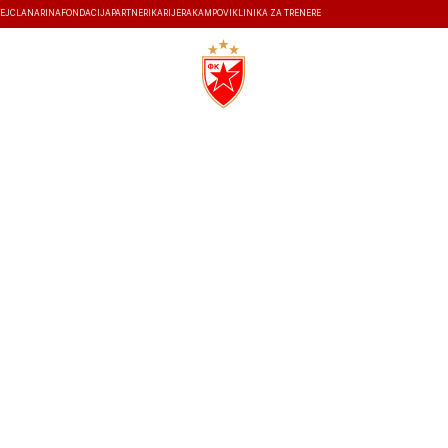
EJ
ČLANARINA
FONDACIJA
PARTNERI
KARIJERA
KAMPOVI
KLINIKA ZA TRENERE
ISTORIJA