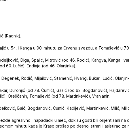
ić (Radnik).
pajić u 54. i Kanga u 90. minutu za Crvenu zvezdu, a Tomašević u 70
edeljković, Điga, Spajić, Mitrović (od 46. Rodić), Kangva, Kanga, Iva
od 60. Lučić), Endiaje (od 46. Olanjinka).
, Degenek, Rodić, Mijailović, Stamenić, Hvang, Bukari, Lučić, Olanjin
kar, Duronjić (od 78. Čumić), Gašić (od 62. Bogdanović), Hajdarević,
lić), Oreščanin, Tomašević (od 78. Martinkevič), Vranjanin.
elković, Baić, Bogdanović, Čumić, Kadijević, Martinkevič, Milić, Milić
ezde agresivno i napadački u meč, dok su gosti bili orijentisani na 
u sedmom minutu kada je Kraso prošao po desnoj strani i asistirao za