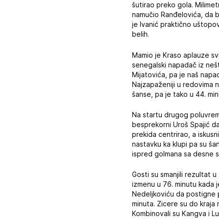
šutirao preko gola. Milime
namučio Ranđelovića, da bi
je Ivanić praktično uštop
belih.
Mamio je Kraso aplauze svih
senegalski napadač iz nešt
Mijatovića, pa je naš napad
Najzapaženiji u redovima n
šanse, pa je tako u 44. mi
Na startu drugog poluvreme
besprekorni Uroš Spajić da
prekida centrirao, a iskus
nastavku ka klupi pa su šan
ispred golmana sa desne str
Gosti su smanjili rezultat
izmenu u 76. minutu kada j
Nedeljkoviću da postigne p
minuta. Zicere su do kraja 
Kombinovali su Kangva i Lu