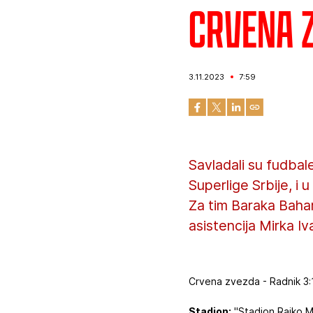
Crvena z
3.11.2023
7:59
Savladali su fudbal
Superlige Srbije, i
Za tim Baraka Bahar
asistencija Mirka Iv
Crvena zvezda - Radnik 3:1
Stadion:
"Stadion Rajko Mi