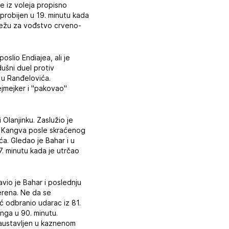
e iz voleja propisno
 probijen u 19. minutu kada
režu za vođstvo crveno-
oslio Endiajea, ali je
ušni duel protiv
o u Ranđelovića.
ejmejker i "pakovao"
Olanjinku. Zaslužio je
 je Kangva posle skraćenog
ća. Gledao je Bahar i u
67. minutu kada je utrčao
vio je Bahar i poslednju
erena. Ne da se
ić odbranio udarac iz 81.
anga u 90. minutu.
zaustavljen u kaznenom