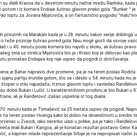
tri su delili Krasoa da u devetom minutu načne mrežu Radnika, kada j
 potom i iz kornera Endiaje šutirao glavom preko gola. "Bunker " je
ovao loptu za Jovana Mijatovića, a on fantastično pogodio "malu"m
 prisutnih na Marakani kada je u 28. minutu nakon serije driblinga up
o teže pozicije šutirao pored gola. Nisu mogli gosti da osvoje vazd
ač i u 40. minutu posle kornera bio najviši u skoku, ali šutirao prav
ašeg tima uz strelca Mijatovića bio je i Kraso koji je delovao kao pl
nutu pronašao Endiajea koji nije uspeo da pogodi iz dotrčavanja.
na je Bahar napravio dve promene, pa je na teren poslao Rodića i 
 sjajnu partiju kruniše golom, što se i desilo u 54. minutu kada mu
ni štoper u stilu napadača, trznuo glavom loptu i savladao Ranđelovi
su dobili Bukari i Lučić. U karakterističnom prodoru je bio Bukari u 
ane, ali je Ranđelović izašao uspešniji iz tog duela.
 u 70. minutu kada je Tomašević sa 25 metara uspeo da pogodi. Napra
e na teren poslao Hvanga kako bi dobio na dinamičnosti u sredini t
rvenac u Zvezdi, iako neretko ulazi u prilike, pa je tako i Ranđelov
meča imali Bukari i Kangva, ali je konačan rezultat postavio Gelor K
ćić, a kapiten mlade reprezentacije Srbije je na nepropisan način 