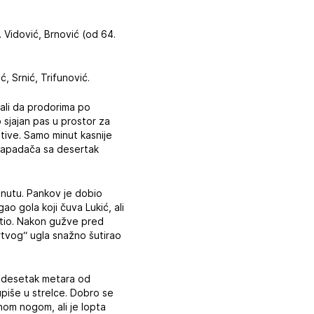
. Vidović, Brnović (od 64.
ć, Srnić, Trifunović.
ojali da prodorima po
 sjajan pas u prostor za
tative. Samo minut kasnije
g napadača sa desertak
minutu. Pankov je dobio
ao gola koji čuva Lukić, ali
atio. Nakon gužve pred
mrtvog“ ugla snažno šutirao
dvadesetak metara od
upiše u strelce. Dobro se
nom nogom, ali je lopta