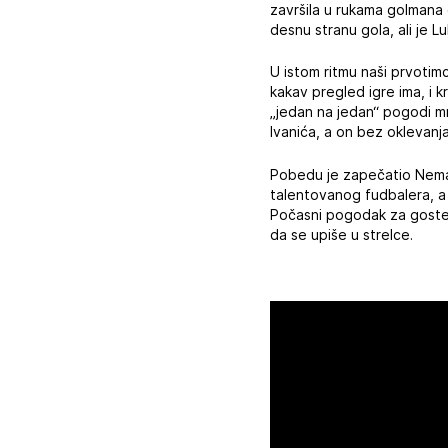
završila u rukama golmana 
desnu stranu gola, ali je L
U istom ritmu naši prvotim
kakav pregled igre ima, i k
„jedan na jedan“ pogodi mr
Ivanića, a on bez oklevanj
Pobedu je zapečatio Nemanj
talentovanog fudbalera, a 
Počasni pogodak za goste 
da se upiše u strelce.