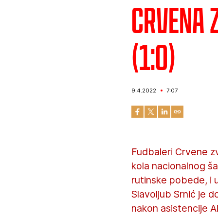
Crvena z
(1:0)
9.4.2022
7:07
Fudbaleri Crvene zv
kola nacionalnog ša
rutinske pobede, i u
Slavoljub Srnić je 
nakon asistencije A