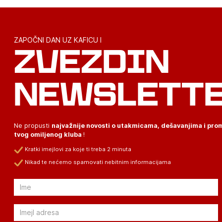
ZAPOČNI DAN UZ KAFICU I
ZVEZDIN
NEWSLETT
Ne propusti
najvažnije novosti o utakmicama, dešavanjima i pr
tvog omiljenog kluba
!
Kratki imejlovi za koje ti treba 2 minuta
Nikad te nećemo spamovati nebitnim informacijama
Email
Email