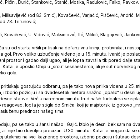
ć, Pićini, Đurić, Stanković, Stanić, Motika, Radulović, Falko, Pavkov.
 Milisavljević (od 83. Srnić), Kovačević, Varjačić, Piščević, Andrić, M
od 73. Trifunović).
, Kovačević, U. Vidović, Maksimović, Ilić, Milikić, Blagojević, Jankovi
a su od starta vršili pritisak na defanzivnu lininju protivnika, i nast
a gol. Prvo veliko uzbuđenje viđeno je u 15. minutu. Ivanić je poslao
eni prostor i gađao dalji ugao, ali je lopta završila tik pored dalje s
. Katai je uposlio Ohija u „srcu“ šesnaesterca, ali je šut norveško
eko gola.
 pritiskaju gostujuću odbranu, pa je tako nova prilika viđena u 25. 
a, izborio poziciju i sa dvadesetak metara snažno „opalio“ u desni ug
 desne stative. Već u narednom minutu trud naših fudbalera se ispl
 reagovao, lopta je stigla do Srnića, koji je majstorski iz gotovo „
 zasluženu prednost našeg tima.
ređaju, pa se tako u šansi našao i Gajić. Izbio je desni bek sam na 
 ali nije bio dovoljno precizan. U 30. minutu i Katai je mogao da se 
j utakmici na ivici kaznenog prostora, izborio poziciju i šutirao des