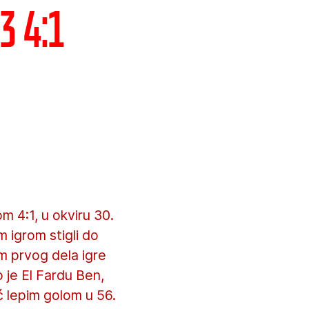
3 4:1
 4:1, u okviru 30.
 igrom stigli do
om prvog dela igre
 je El Fardu Ben,
ć lepim golom u 56.