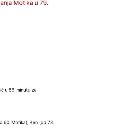
anja Motika u 79.
ić u 86. minutu za
(od 60. Motika), Ben (od 73.