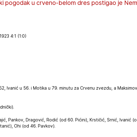
ski pogodak u crveno-belom dres postigao je Nem
923 4:1 (1:0)
 52, Ivanić u 56. i Motika u 79. minutu za Crvenu zvezdu, a Maksimov
nički).
jić, Pankov, Dragović, Rodić (od 60. Pićini), Krstičić, Srnić, Ivanić 
tanić), Ohi (od 46. Pavkov).