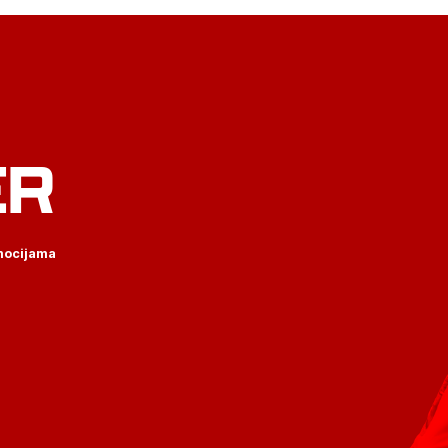
ER
omocijama