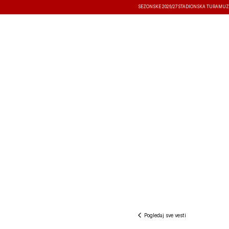
SEZONSKE 2026/27
STADIONSKA TURA
MUZ
VESTI
TAKMIČENJA
REZULTATI
Pogledaj sve vesti