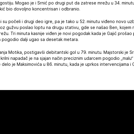
gostiju. Mogao je i Srnić po drugi put da zatrese mrežu u 34. minut
ukić bio dovoljno koncentrisan i odbranio.
ci su počeli i drugi deo igre, pa je tako u 52. minutu viđeno novo u
roz gužvu poslao loptu na drugu stativu, gde se našao Ben, kojem nij
ežu. Tri minuta kasnije viđen je novi pogodak kada je Gajić prošao
a pogodio dalji ugao sa desetak metara.
a Motika, postigavši debitantski gol u 79. minutu. Majstorski je S
krilni napadač je na sjajan način preciznim udarcem pogodio „malu
delo je Maksimovića u 86. minutu, kada je uprkos intervencijama i 