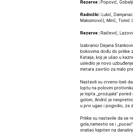
Rezerve :
Popović, Gobelji
Radnički :
Lukić, Damjanac,
Maksimović), Mirić, Tomić (
Rezerve :
Raičević, Lazović
Izabranici Dejana Stanković
bokovima dođu do prilike z
Kataija, koji je ušao u kazn
usledilo je novo uzbuđenje
metara završio za malo pr
Nastavili su crveno-beli da
loptu na polovini protivnik
je lopta „prozujala“ pored
golom, Andrić je nespretno
u prvi ugao i pogodio, za
Prilike su nastavile da se 
gola,namestio se i „pucao“,
snašao kapiten na današnjo