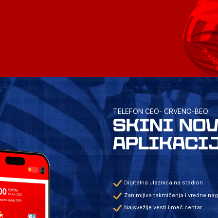
TELEFON CEO- CRVENO-BEO
SKINI NO
APLIKACI
Digitalna ulaznica na stadion
Zanimljiva takmičenja i vredne na
Najsvežije vesti i meč centar