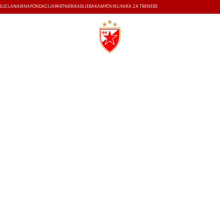
EJ
ČLANARINA
FONDACIJA
PARTNERI
KARIJERA
KAMPOVI
KLINIKA ZA TRENERE
ISTORIJA