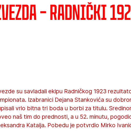
vezda – Radnički 192
ezde su savladali ekipu Radničkog 1923 rezultatom
mpionata. Izabranici Dejana Stankovića su dobrom
pisali vrlo bitna tri boda u borbi za titulu. Sredin
doveo naš tim do prednosti, a u 52. minutu, pogodio
leksandra Kataija. Pobedu je potvrdio Mirko Ivani