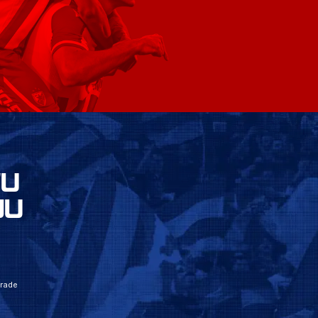
VU
JU
grade