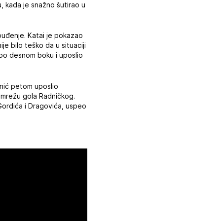
u, kada je snažno šutirao u
zbuđenje. Katai je pokazao
e bilo teško da u situaciji
 po desnom boku i uposlio
rnić petom uposlio
“ mrežu gola Radničkog.
Gordića i Dragovića, uspeo