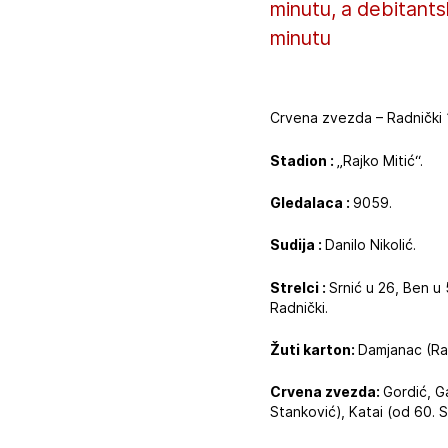
minutu, a debitant
minutu
Crvena zvezda – Radnički 1
Stadion :
„Rajko Mitić“.
Gledalaca :
9059.
Sudija :
Danilo Nikolić.
Strelci :
Srnić u 26, Ben u
Radnički.
Žuti karton:
Damjanac (Rad
Crvena zvezda:
Gordić, Ga
Stanković), Katai (od 60. S