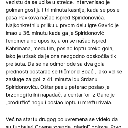
vezistu da se upiše u strelce. Intervenisao je
golman gostiju i tri minuta kasnije, kada se posle
pasa Pavkova našao ispred Spiridonovića.
Najkonkretniju priliku u prvom delu igre Gavrić je
imao u 36. minutu kada ga je Spiridonović
fenomenalno uposlio, a on se našao ispred
Kahrimana, međutim, poslao loptu preko gola,
iako je utisak da je ona nezgodno odskočila tik
pre šuta. Da se na odmor ode sa dva gola
prednosti postarao se Ričmond Boaći, iako velike
zasluge za gol iz 41. minuta idu Srđanu
Spiridonoviću. Oštar pas u peterac poslao je
brzonogi krilni napadač, a centarfor iz Gane je
„produžio“ nogu i poslao loptu u mrežu rivala.
Već na startu drugog poluvremena se videlo da
su fudbaleri Crvene zvezde „gladni“ golova. Prvo