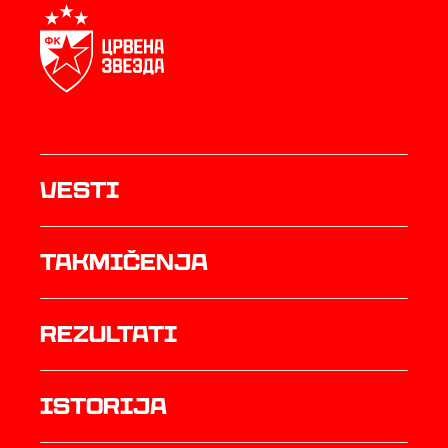
Vesti
Takmičenja
rezultati
istorija