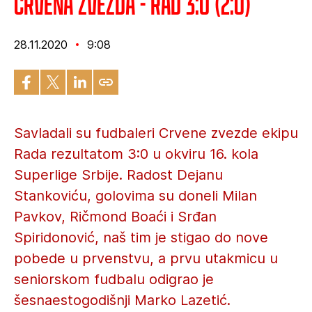
Crvena zvezda - Rad 3:0 (2:0)
28.11.2020
9:08
Savladali su fudbaleri Crvene zvezde ekipu
Rada rezultatom 3:0 u okviru 16. kola
Superlige Srbije. Radost Dejanu
Stankoviću, golovima su doneli Milan
Pavkov, Ričmond Boaći i Srđan
Spiridonović, naš tim je stigao do nove
pobede u prvenstvu, a prvu utakmicu u
seniorskom fudbalu odigrao je
šesnaestogodišnji Marko Lazetić.