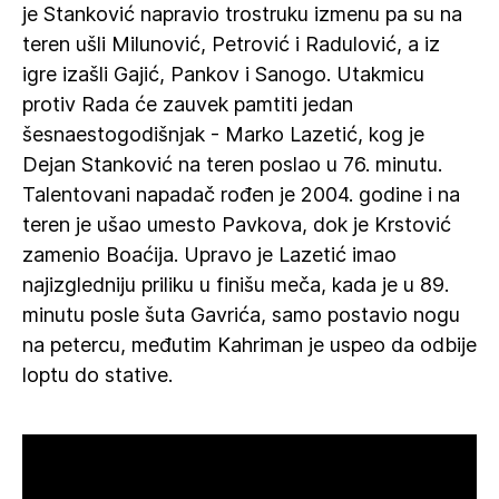
je Stanković napravio trostruku izmenu pa su na
teren ušli Milunović, Petrović i Radulović, a iz
igre izašli Gajić, Pankov i Sanogo. Utakmicu
protiv Rada će zauvek pamtiti jedan
šesnaestogodišnjak - Marko Lazetić, kog je
Dejan Stanković na teren poslao u 76. minutu.
Talentovani napadač rođen je 2004. godine i na
teren je ušao umesto Pavkova, dok je Krstović
zamenio Boaćija. Upravo je Lazetić imao
najizgledniju priliku u finišu meča, kada je u 89.
minutu posle šuta Gavrića, samo postavio nogu
na petercu, međutim Kahriman je uspeo da odbije
loptu do stative.