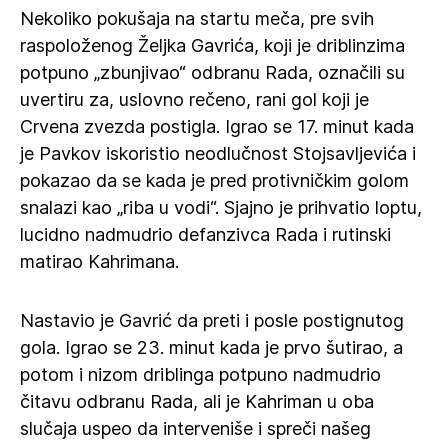
Nekoliko pokušaja na startu meča, pre svih
raspoloženog Željka Gavrića, koji je driblinzima
potpuno „zbunjivao“ odbranu Rada, označili su
uvertiru za, uslovno rečeno, rani gol koji je
Crvena zvezda postigla. Igrao se 17. minut kada
je Pavkov iskoristio neodlučnost Stojsavljevića i
pokazao da se kada je pred protivničkim golom
snalazi kao „riba u vodi“. Sjajno je prihvatio loptu,
lucidno nadmudrio defanzivca Rada i rutinski
matirao Kahrimana.
Nastavio je Gavrić da preti i posle postignutog
gola. Igrao se 23. minut kada je prvo šutirao, a
potom i nizom driblinga potpuno nadmudrio
čitavu odbranu Rada, ali je Kahriman u oba
slučaja uspeo da interveniše i spreči našeg