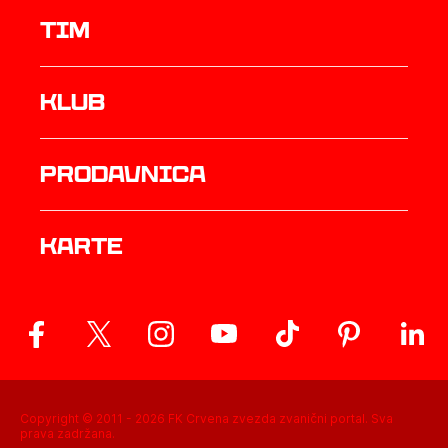
TIM
Klub
prodavnica
Karte
Copyright © 2011 -
2026
FK Crvena zvezda zvanični portal. Sva
prava zadržana.