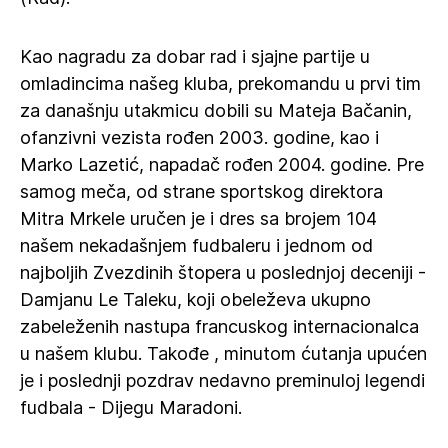
Kao nagradu za dobar rad i sjajne partije u
omladincima našeg kluba, prekomandu u prvi tim
za današnju utakmicu dobili su Mateja Bačanin,
ofanzivni vezista rođen 2003. godine, kao i
Marko Lazetić, napadač rođen 2004. godine. Pre
samog meča, od strane sportskog direktora
Mitra Mrkele uručen je i dres sa brojem 104
našem nekadašnjem fudbaleru i jednom od
najboljih Zvezdinih štopera u poslednjoj deceniji -
Damjanu Le Taleku, koji obeleževa ukupno
zabeleženih nastupa francuskog internacionalca
u našem klubu. Takođe , minutom ćutanja upućen
je i poslednji pozdrav nedavno preminuloj legendi
fudbala - Dijegu Maradoni.