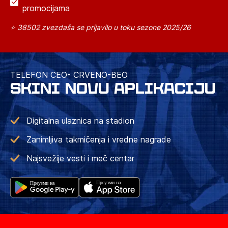
promocijama
⭐ 38502 zvezdaša se prijavilo u toku sezone 2025/26
TELEFON CEO- CRVENO-BEO
SKINI NOVU APLIKACIJU
Digitalna ulaznica na stadion
Zanimljiva takmičenja i vredne nagrade
Najsvežije vesti i meč centar