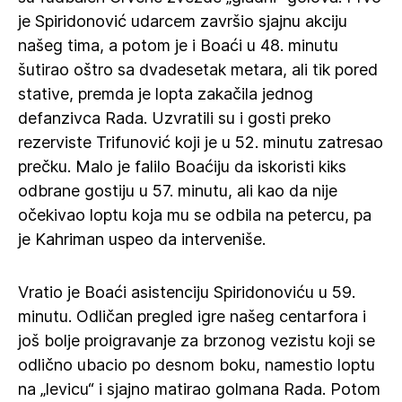
je Spiridonović udarcem završio sjajnu akciju
našeg tima, a potom je i Boaći u 48. minutu
šutirao oštro sa dvadesetak metara, ali tik pored
stative, premda je lopta zakačila jednog
defanzivca Rada. Uzvratili su i gosti preko
rezerviste Trifunović koji je u 52. minutu zatresao
prečku. Malo je falilo Boaćiju da iskoristi kiks
odbrane gostiju u 57. minutu, ali kao da nije
očekivao loptu koja mu se odbila na petercu, pa
je Kahriman uspeo da interveniše.
Vratio je Boaći asistenciju Spiridonoviću u 59.
minutu. Odličan pregled igre našeg centarfora i
još bolje proigravanje za brzonog vezistu koji se
odlično ubacio po desnom boku, namestio loptu
na „levicu“ i sjajno matirao golmana Rada. Potom