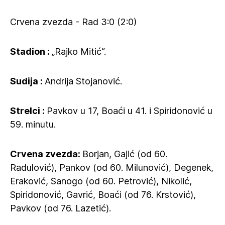
Crvena zvezda - Rad 3:0 (2:0)
Stadion :
„Rajko Mitić“.
Sudija :
Andrija Stojanović.
Strelci :
Pavkov u 17, Boaći u 41. i Spiridonović u
59. minutu.
Crvena zvezda:
Borjan, Gajić (od 60.
Radulović), Pankov (od 60. Milunović), Degenek,
Eraković, Sanogo (od 60. Petrović), Nikolić,
Spiridonović, Gavrić, Boaći (od 76. Krstović),
Pavkov (od 76. Lazetić).