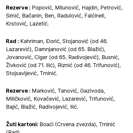
Rezerve :
Popović, Milunović, Hajdin, Petrović,
Simić, Bačanin, Ben, Radulović, Falćineli,
Krstović, Lazetić.
Rad :
Kahriman, Đorić, Stojanović (od 46.
Lazarević), Damnjanović (od 65. Blažić),
Jovanović, Ciger (od 65. Radivojević), Busnić,
Živković (od 71. Ilić), Riznić (od 46. Trifunović),
Stojsavljević, Trninić.
Rezerve :
Marković, Tanović, Gazivoda,
Miličković, Kovačević, Lazarević, Trifunović,
Bajić, Blažić, Radivojević, Ilić.
Žuti kartoni:
Boaći (Crvena zvezda), Trninić
(Rad).