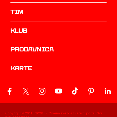
TIM
Klub
prodavnica
Karte
Copyright © 2011 -
2026
FK Crvena zvezda zvanični portal. Sva