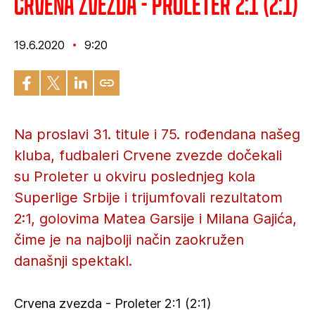
Crvena zvezda - Proleter 2:1 (2:1)
19.6.2020
9:20
Na proslavi 31. titule i 75. rođendana našeg
kluba, fudbaleri Crvene zvezde dočekali
su Proleter u okviru poslednjeg kola
Superlige Srbije i trijumfovali rezultatom
2:1, golovima Matea Garsije i Milana Gajića,
čime je na najbolji način zaokružen
današnji spektakl.
Crvena zvezda - Proleter 2:1 (2:1)