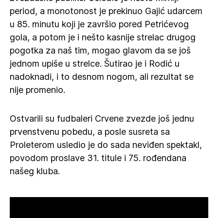
period, a monotonost je prekinuo Gajić udarcem
u 85. minutu koji je završio pored Petrićevog
gola, a potom je i nešto kasnije strelac drugog
pogotka za naš tim, mogao glavom da se još
jednom upiše u strelce. Šutirao je i Rodić u
nadoknadi, i to desnom nogom, ali rezultat se
nije promenio.
Ostvarili su fudbaleri Crvene zvezde još jednu
prvenstvenu pobedu, a posle susreta sa
Proleterom usledio je do sada neviđen spektakl,
povodom proslave 31. titule i 75. rođendana
našeg kluba.