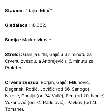
Stadion :
“Rajko Mitić”.
Gledalaca :
18.362.
Sudija :
Marko Ivković.
Strelci :
Garsija u 18, Gajić u 37. minutu za
Crvenu zvezdu, a Andrejević u 6. minutu za
Proleter.
Crvena zvezda:
Borjan, Gajić, Milunović,
Degenek, Rodić, Jovičić (od 66. Sanogo),
Nikolić, Garsija (od 74. Vulić), Ben (od 20. Ivanić),
Vukanović (od 74. Radulović), Pavkov (od 46.
Tomane).