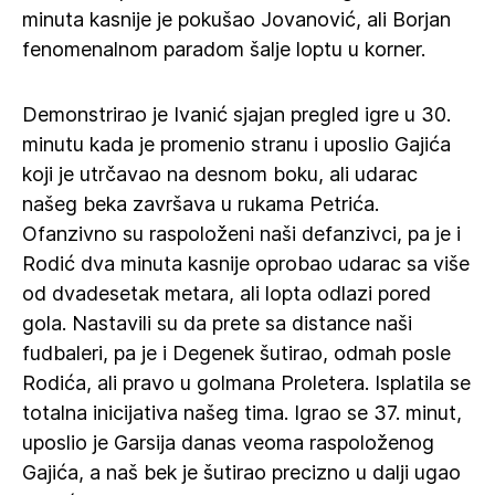
minuta kasnije je pokušao Jovanović, ali Borjan
fenomenalnom paradom šalje loptu u korner.
Demonstrirao je Ivanić sjajan pregled igre u 30.
minutu kada je promenio stranu i uposlio Gajića
koji je utrčavao na desnom boku, ali udarac
našeg beka završava u rukama Petrića.
Ofanzivno su raspoloženi naši defanzivci, pa je i
Rodić dva minuta kasnije oprobao udarac sa više
od dvadesetak metara, ali lopta odlazi pored
gola. Nastavili su da prete sa distance naši
fudbaleri, pa je i Degenek šutirao, odmah posle
Rodića, ali pravo u golmana Proletera. Isplatila se
totalna inicijativa našeg tima. Igrao se 37. minut,
uposlio je Garsija danas veoma raspoloženog
Gajića, a naš bek je šutirao precizno u dalji ugao