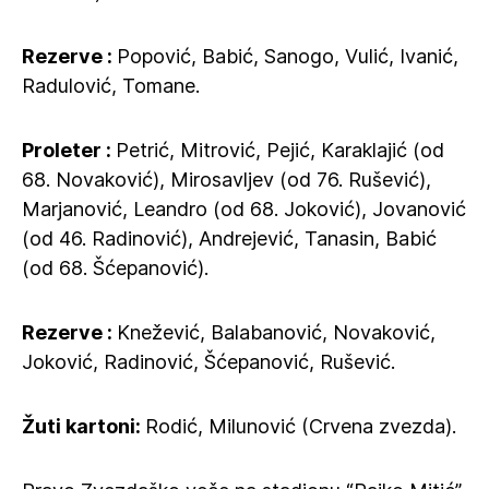
Rezerve :
Popović, Babić, Sanogo, Vulić, Ivanić,
Radulović, Tomane.
Proleter :
Petrić, Mitrović, Pejić, Karaklajić (od
68. Novaković), Mirosavljev (od 76. Rušević),
Marjanović, Leandro (od 68. Joković), Jovanović
(od 46. Radinović), Andrejević, Tanasin, Babić
(od 68. Šćepanović).
Rezerve :
Knežević, Balabanović, Novaković,
Joković, Radinović, Šćepanović, Rušević.
Žuti kartoni:
Rodić, Milunović (Crvena zvezda).