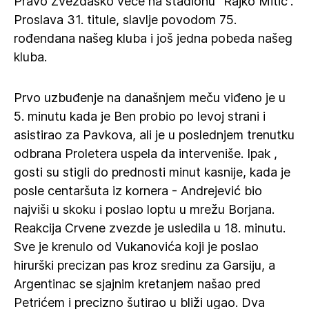
Pravo Zvezdaško veče na stadionu “Rajko Mitić”.
Proslava 31. titule, slavlje povodom 75.
rođendana našeg kluba i još jedna pobeda našeg
kluba.
Prvo uzbuđenje na današnjem meču viđeno je u
5. minutu kada je Ben probio po levoj strani i
asistirao za Pavkova, ali je u poslednjem trenutku
odbrana Proletera uspela da interveniše. Ipak ,
gosti su stigli do prednosti minut kasnije, kada je
posle centaršuta iz kornera - Andrejević bio
najviši u skoku i poslao loptu u mrežu Borjana.
Reakcija Crvene zvezde je usledila u 18. minutu.
Sve je krenulo od Vukanovića koji je poslao
hirurški precizan pas kroz sredinu za Garsiju, a
Argentinac se sjajnim kretanjem našao pred
Petrićem i precizno šutirao u bliži ugao. Dva