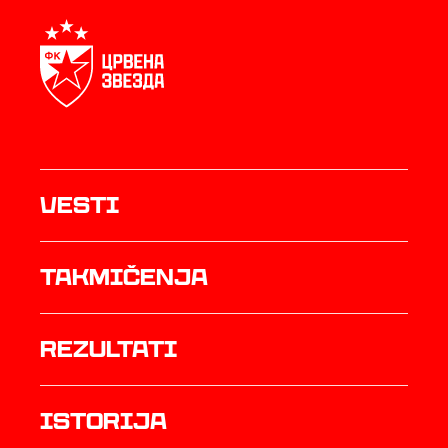
Vesti
Takmičenja
rezultati
istorija