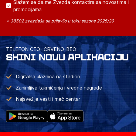
Slažem se da me Zvezda kontaktira sa novostima i
promocijama
⭐ 38502 zvezdaša se prijavilo u toku sezone 2025/26
TELEFON CEO- CRVENO-BEO
SKINI NOVU APLIKACIJU
Digitalna ulaznica na stadion
Zanimljiva takmičenja i vredne nagrade
Najsvežije vesti i meč centar