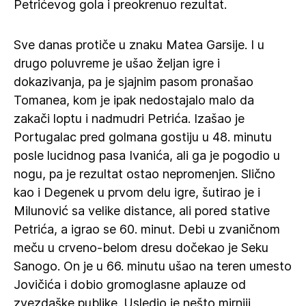
Petrićevog gola i preokrenuo rezultat.
Sve danas protiče u znaku Matea Garsije. I u
drugo poluvreme je ušao željan igre i
dokazivanja, pa je sjajnim pasom pronašao
Tomanea, kom je ipak nedostajalo malo da
zakači loptu i nadmudri Petrića. Izašao je
Portugalac pred golmana gostiju u 48. minutu
posle lucidnog pasa Ivanića, ali ga je pogodio u
nogu, pa je rezultat ostao nepromenjen. Slično
kao i Degenek u prvom delu igre, šutirao je i
Milunović sa velike distance, ali pored stative
Petrića, a igrao se 60. minut. Debi u zvaničnom
meču u crveno-belom dresu dočekao je Seku
Sanogo. On je u 66. minutu ušao na teren umesto
Jovičića i dobio gromoglasne aplauze od
zvezdaške publike. Usledio je nešto mirniji