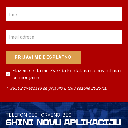
Email
Email
Slažem se da me Zvezda kontaktira sa novostima i
promocijama
⭐ 38502 zvezdaša se prijavilo u toku sezone 2025/26
TELEFON CEO- CRVENO-BEO
SKINI NOVU APLIKACIJU