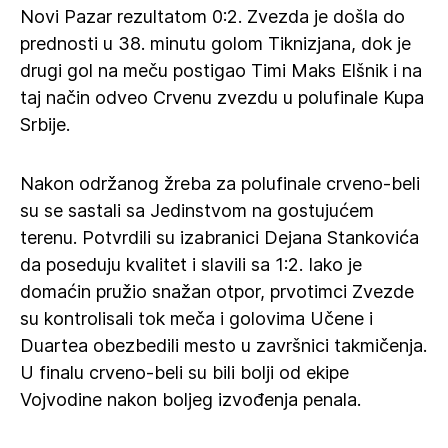
Novi Pazar rezultatom 0:2. Zvezda je došla do
prednosti u 38. minutu golom Tiknizjana, dok je
drugi gol na meču postigao Timi Maks Elšnik i na
taj način odveo Crvenu zvezdu u polufinale Kupa
Srbije.
Nakon održanog žreba za polufinale crveno-beli
su se sastali sa Jedinstvom na gostujućem
terenu. Potvrdili su izabranici Dejana Stankovića
da poseduju kvalitet i slavili sa 1:2. Iako je
domaćin pružio snažan otpor, prvotimci Zvezde
su kontrolisali tok meča i golovima Učene i
Duartea obezbedili mesto u završnici takmičenja.
U finalu crveno-beli su bili bolji od ekipe
Vojvodine nakon boljeg izvođenja penala.