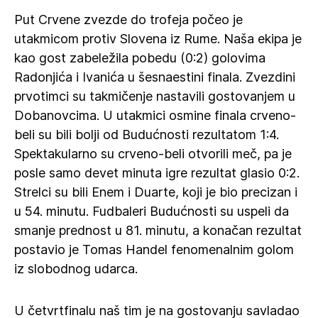
Put Crvene zvezde do trofeja počeo je
utakmicom protiv Slovena iz Rume. Naša ekipa je
kao gost zabeležila pobedu (0:2) golovima
Radonjića i Ivanića u šesnaestini finala. Zvezdini
prvotimci su takmičenje nastavili gostovanjem u
Dobanovcima. U utakmici osmine finala crveno-
beli su bili bolji od Budućnosti rezultatom 1:4.
Spektakularno su crveno-beli otvorili meč, pa je
posle samo devet minuta igre rezultat glasio 0:2.
Strelci su bili Enem i Duarte, koji je bio precizan i
u 54. minutu. Fudbaleri Budućnosti su uspeli da
smanje prednost u 81. minutu, a konačan rezultat
postavio je Tomas Handel fenomenalnim golom
iz slobodnog udarca.
U četvrtfinalu naš tim je na gostovanju savladao