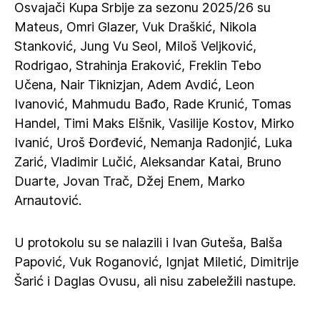
Osvajači Kupa Srbije za sezonu 2025/26 su
Mateus, Omri Glazer, Vuk Draškić, Nikola
Stanković, Jung Vu Seol, Miloš Veljković,
Rodrigao, Strahinja Eraković, Freklin Tebo
Učena, Nair Tiknizjan, Adem Avdić, Leon
Ivanović, Mahmudu Bađo, Rade Krunić, Tomas
Handel, Timi Maks Elšnik, Vasilije Kostov, Mirko
Ivanić, Uroš Đorđević, Nemanja Radonjić, Luka
Zarić, Vladimir Lučić, Aleksandar Katai, Bruno
Duarte, Jovan Trač, Džej Enem, Marko
Arnautović.
U protokolu su se nalazili i Ivan Guteša, Balša
Papović, Vuk Roganović, Ignjat Miletić, Dimitrije
Šarić i Daglas Ovusu, ali nisu zabeležili nastupe.