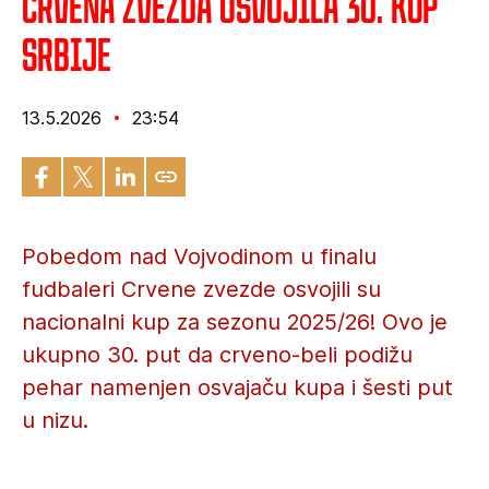
Crvena zvezda osvojila 30. Kup
Srbije
13.5.2026
23:54
Pobedom nad Vojvodinom u finalu
fudbaleri Crvene zvezde osvojili su
nacionalni kup za sezonu 2025/26! Ovo je
ukupno 30. put da crveno-beli podižu
pehar namenjen osvajaču kupa i šesti put
u nizu.