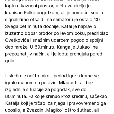
loptu u kazneni prostor, a čitavu akciju je
krunisao Falko pogotkom, ali je pomoćni sudija
signalizirao ofsajd i na semaforu je ostalo 1:0.
Svega pet minuta docnije, Katai je napravio
izuzetno dobar prodor po levom boku, predriblao
Cvetkovića i snažnim udarcem pogodio spoljni
deo mreže. U 69.minutu Kanga je „tukao“ na
prepoznatljiv način, ali je lopta prohujala pored
gola.
Usledio je nešto mirniji period igre u kome se
igralo mahom na polovini Mladosti, ali bez
izglednije situacije za pogodak, sve do
80.minuta. Falko je krenuo kroz sredinu, sačekao
Kataija koji je trčao iza njega i pravovremeno ga
uposlio, a Zvezdin „Magiko“ oštro šutirao, ali