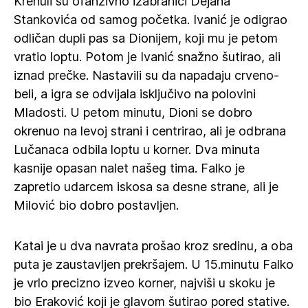
Krenuli su ofanzivno izabranici Dejana
Stankovića od samog početka. Ivanić je odigrao
odličan dupli pas sa Dionijem, koji mu je petom
vratio loptu. Potom je Ivanić snažno šutirao, ali
iznad prečke. Nastavili su da napadaju crveno-
beli, a igra se odvijala isključivo na polovini
Mladosti. U petom minutu, Dioni se dobro
okrenuo na levoj strani i centrirao, ali je odbrana
Lučanaca odbila loptu u korner. Dva minuta
kasnije opasan nalet našeg tima. Falko je
zapretio udarcem iskosa sa desne strane, ali je
Milović bio dobro postavljen.
Katai je u dva navrata prošao kroz sredinu, a oba
puta je zaustavljen prekršajem. U 15.minutu Falko
je vrlo precizno izveo korner, najviši u skoku je
bio Eraković koji je glavom šutirao pored stative.