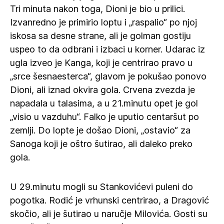
Tri minuta nakon toga, Dioni je bio u prilici.
Izvanredno je primirio loptu i „raspalio“ po njoj
iskosa sa desne strane, ali je golman gostiju
uspeo to da odbrani i izbaci u korner. Udarac iz
ugla izveo je Kanga, koji je centrirao pravo u
„srce šesnaesterca“, glavom je pokušao ponovo
Dioni, ali iznad okvira gola. Crvena zvezda je
napadala u talasima, a u 21.minutu opet je gol
„visio u vazduhu“. Falko je uputio centaršut po
zemlji. Do lopte je došao Dioni, „ostavio“ za
Sanoga koji je oštro šutirao, ali daleko preko
gola.
U 29.minutu mogli su Stankovićevi puleni do
pogotka. Rodić je vrhunski centrirao, a Dragović
skočio, ali je šutirao u naručje Milovića. Gosti su