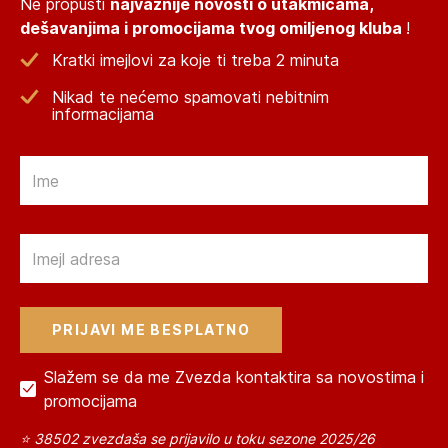
Ne propusti
najvažnije novosti o utakmicama,
dešavanjima i promocijama tvog omiljenog kluba
!
Kratki imejlovi za koje ti treba 2 minuta
Nikad te nećemo spamovati nebitnim
informacijama
Email
Email
Slažem se da me Zvezda kontaktira sa novostima i
promocijama
⭐ 38502 zvezdaša se prijavilo u toku sezone 2025/26