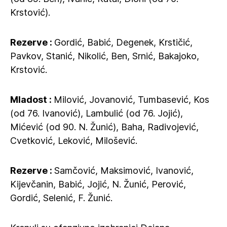
Krstović).
Rezerve :
Gordić, Babić, Degenek, Krstičić,
Pavkov, Stanić, Nikolić, Ben, Srnić, Bakajoko,
Krstović.
Mladost :
Milović, Jovanović, Tumbasević, Kos
(od 76. Ivanović), Lambulić (od 76. Jojić),
Mićević (od 90. N. Žunić), Baha, Radivojević,
Cvetković, Leković, Milošević.
Rezerve :
Samčović, Maksimović, Ivanović,
Kijevčanin, Babić, Jojić, N. Žunić, Perović,
Gordić, Selenić, F. Žunić.