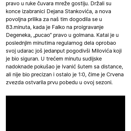
pravo u ruke čuvara mreže gostiju. Držali su
konce izabranici Dejana Stankovića, a nova
povoljna prilika za naš tim dogodila se u
83.minuta, kada je Falko na proigravanje
Degeneka, „pucao“ pravo u golmana. Katai je u
poslednjim minutima regularnog dela oprobao
svoj udarac još jedanput pogodivši Milovića koji
je bio siguran. U trećem minutu sudijske
nadoknade pokušao je Ivanić šutem sa distance,
ali nije bio precizan i ostalo je 1:0, čime je Crvena
zvezda ostvarila prvu pobedu u ovoj sezoni.