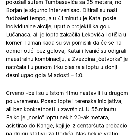
pokušali šutem Tumbasevića sa 25 metara, no
Borjan je sigurno intervenisao. Ditirali su naši
fudbaleri tempo, a u 41.minutu je Katai posle
individualne akcije, uputio projektil ka golu
Lučanaca, ali je lopta zakačila Lekovića i otišla u
korner. Taman kada su svi pomislili da će se na
odmor otići bez golova, Katai i Ivanić su odigrali
maestralnu kombinaciju, a Zvezdina „četvorka“ je
natrčala i u punom trku plasirala loptu u donji
desni ugao gola Mladosti – 1:0.
Crveno -beli su u istom ritmu nastavili i u drugom
poluvremenu. Posed lopte i terenska inicijativa,
ali bez konkretnosti u završnici. U 55.minutu
Falko je „nosio“ loptu nekih 20-ak metara,
asistirao do Kange, koji je iz centaršuta prebacio
na drugu stativu za Rodića. Naš bek je vratio