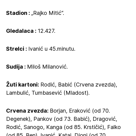
Stadion :
„Rajko Mitić“.
Gledalaca :
12.427.
Strelci :
Ivanić u 45.minutu.
Sudija :
Miloš Milanović.
Žuti kartoni:
Rodić, Babić (Crvena zvezda),
Lambulić, Tumbasević (Mladost).
Crvena zvezda:
Borjan, Eraković (od 70.
Degenek), Pankov (od 73. Babić), Dragović,
Rodić, Sanogo, Kanga (od 85. Krstičić), Falko
(od 85. Ben), Ivanić, Katai, Dioni (od 70.