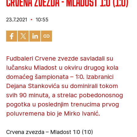
Crvena zvezda - Mladost 1:0 (1:0)
23.7.2021
10:55
Fudbaleri Crvene zvezde savladali su
lučansku Mladost u okviru drugog kola
domaćeg šampionata – 1:0. Izabranici
Dejana Stankovića su dominirali tokom
svih 90 minuta, a strelac pobedonosnog
pogotka u poslednjim trenucima prvog
poluvremena bio je Mirko Ivanić.
Crvena zvezda – Mladost 1:0 (1:0)