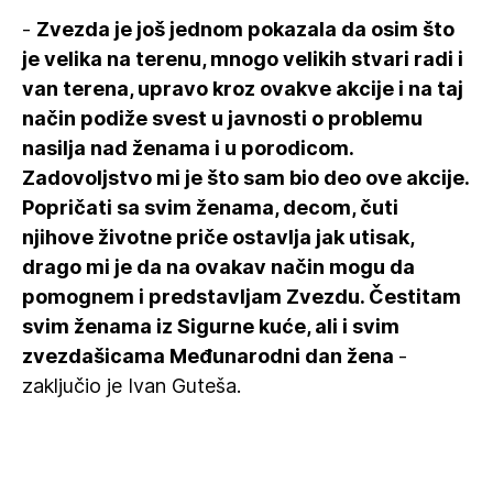
-
Zvezda je još jednom pokazala da osim što
je velika na terenu, mnogo velikih stvari radi i
van terena, upravo kroz ovakve akcije i na taj
način podiže svest u javnosti o problemu
nasilja nad ženama i u porodicom.
Zadovoljstvo mi je što sam bio deo ove akcije.
Popričati sa svim ženama, decom, čuti
njihove životne priče ostavlja jak utisak,
drago mi je da na ovakav način mogu da
pomognem i predstavljam Zvezdu. Čestitam
svim ženama iz Sigurne kuće, ali i svim
zvezdašicama Međunarodni dan žena
-
zaključio je Ivan Guteša.