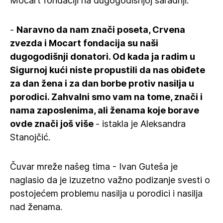
Mocart fondaciji na dugogodišnjoj saradnji.
-
Naravno da nam znači poseta, Crvena
zvezda i Mocart fondacija su naši
dugogodišnji donatori. Od kada ja radim u
Sigurnoj kući niste propustili da nas obiđete
za dan žena i za dan borbe protiv nasilja u
porodici. Zahvalni smo vam na tome, znači i
nama zaposlenima, ali ženama koje borave
ovde znači još više
- istakla je Aleksandra
Stanojčić.
Čuvar mreže našeg tima - Ivan Guteša je
naglasio da je izuzetno važno podizanje svesti o
postojećem problemu nasilja u porodici i nasilja
nad ženama.