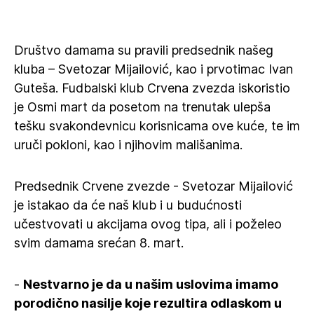
Društvo damama su pravili predsednik našeg
kluba – Svetozar Mijailović, kao i prvotimac Ivan
Guteša. Fudbalski klub Crvena zvezda iskoristio
je Osmi mart da posetom na trenutak ulepša
tešku svakondevnicu korisnicama ove kuće, te im
uruči pokloni, kao i njihovim mališanima.
Predsednik Crvene zvezde - Svetozar Mijailović
je istakao da će naš klub i u budućnosti
učestvovati u akcijama ovog tipa, ali i poželeo
svim damama srećan 8. mart.
-
Nestvarno je da u našim uslovima imamo
porodično nasilje koje rezultira odlaskom u