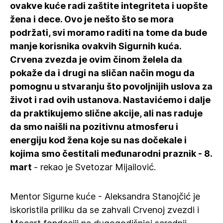
ovakve kuće radi zaštite integriteta i uopšte
žena i dece. Ovo je nešto što se mora
podržati, svi moramo raditi na tome da bude
manje korisnika ovakvih Sigurnih kuća.
Crvena zvezda je ovim činom želela da
pokaže da i drugi na sličan način mogu da
pomognu u stvaranju što povoljnijih uslova za
život i rad ovih ustanova. Nastavićemo i dalje
da praktikujemo slične akcije, ali nas raduje
da smo naišli na pozitivnu atmosferu i
energiju kod žena koje su nas dočekale i
kojima smo čestitali međunarodni praznik - 8.
mart
- rekao je Svetozar Mijailović.
Mentor Sigurne kuće - Aleksandra Stanojčić je
iskoristila priliku da se zahvali Crvenoj zvezdi i