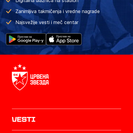
Digitalna ulaznica na stadion
Zanimljiva takmičenja i vredne nagrade
Najsvežije vesti i meč centar
Vesti