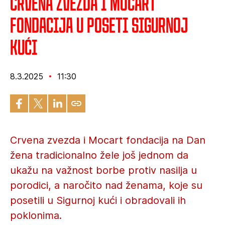
Crvena zvezda i Mocart
fondacija u poseti Sigurnoj
kući
8.3.2025
11:30
Crvena zvezda i Mocart fondacija na Dan
žena tradicionalno žele još jednom da
ukažu na važnost borbe protiv nasilja u
porodici, a naročito nad ženama, koje su
posetili u Sigurnoj kući i obradovali ih
poklonima.