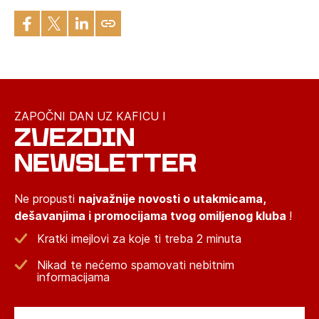
ZAPOČNI DAN UZ KAFICU I
ZVEZDIN
NEWSLETTER
Ne propusti
najvažnije novosti o utakmicama,
dešavanjima i promocijama tvog omiljenog kluba
!
Kratki imejlovi za koje ti treba 2 minuta
Nikad te nećemo spamovati nebitnim
informacijama
Email