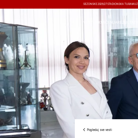
SEZONSKE 2026/27
STADIONSKA TURA
MUZ
VESTI
TAKMIČENJA
REZULTATI
Pogledaj sve vesti