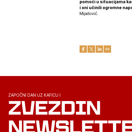
pomoći u situacijama kad
i oni učinili ogromne nap
Mijailović.
ZAPOČNI DAN UZ KAFICU I
ZVEZDIN
NEWSLETT