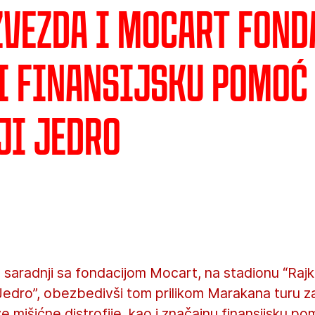
zvezda i Mocart fond
i finansijsku pomoć
ji Jedro
 saradnji sa fondacijom Mocart, na stadionu “Rajk
“Jedro”, obezbedivši tom prilikom Marakana turu 
e mišićne distrofije, kao i značajnu finansijsku po