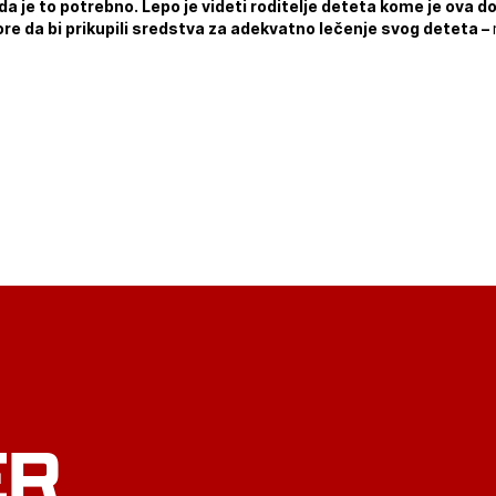
a je to potrebno. Lepo je videti roditelje deteta kome je ova d
ore da bi prikupili sredstva za adekvatno lečenje svog deteta –
ER