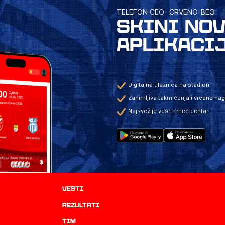
TELEFON CEO- CRVENO-BEO
SKINI NO
APLIKACI
Digitalna ulaznica na stadion
Zanimljiva takmičenja i vredne na
Najsvežije vesti i meč centar
Vesti
rezultati
TIM