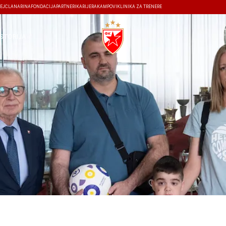
EJ
ČLANARINA
FONDACIJA
PARTNERI
KARIJERA
KAMPOVI
KLINIKA ZA TRENERE
ISTORIJA