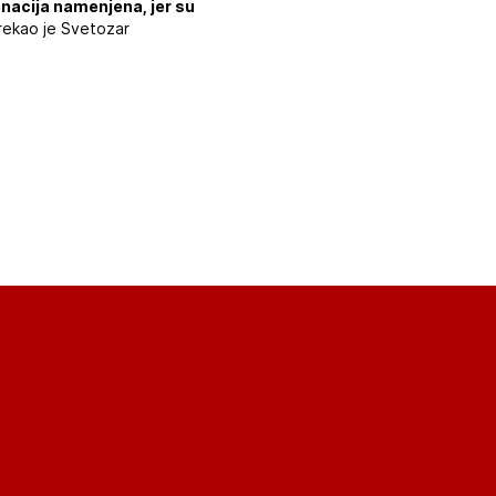
onacija namenjena, jer su
rekao je Svetozar