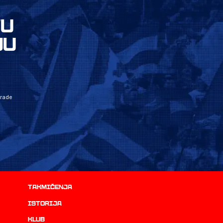
VU
JU
grade
Takmičenja
istorija
Klub