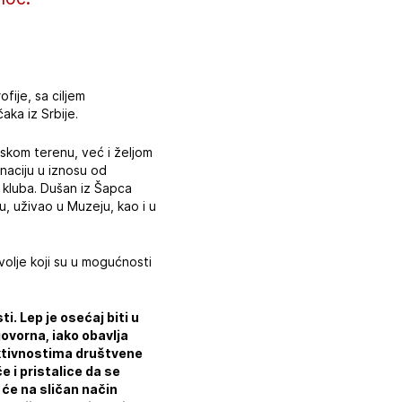
fije, sa ciljem
aka iz Srbije.
skom terenu, već i željom
naciju u iznosu od
 kluba. Dušan iz Šapca
, uživao u Muzeju, kao i u
volje koji su u mogućnosti
i. Lep je osećaj biti u
vorna, iako obavlja
aktivnostima društvene
 i pristalice da se
i će na sličan način