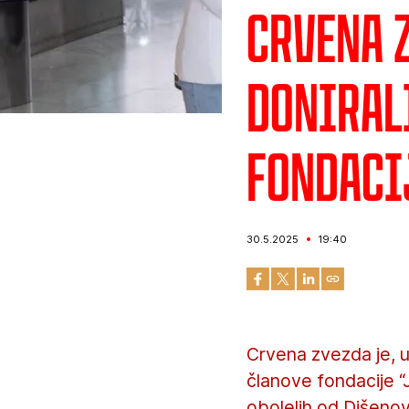
Crvena 
doniral
Fondaci
30.5.2025
19:40
Crvena zvezda je, u
članove fondacije 
obolelih od Dišenov