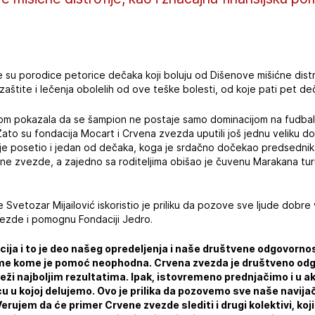
 su porodice petorice dečaka koji boluju od Dišenove mišićne distro
štite i lečenja obolelih od ove teške bolesti, od koje pati pet deč
om pokazala da se šampion ne postaje samo dominacijom na fudbal
ato su fondacija Mocart i Crvena zvezda uputili još jednu veliku do
je posetio i jedan od dečaka, koga je srdačno dočekao predsednik
ne zvezde, a zajedno sa roditeljima obišao je čuvenu Marakana turu
vetozar Mijailović iskoristio je priliku da pozove sve ljude dobre 
ezde i pomognu Fondaciji Jedro.
ija i to je deo našeg opredeljenja i naše društvene odgovornost
me kome je pomoć neophodna. Crvena zvezda je društveno odgo
eži najboljim rezultatima. Ipak, istovremeno prednjačimo i u 
 u kojoj delujemo. Ovo je prilika da pozovemo sve naše navijače
Verujem da će primer Crvene zvezde slediti i drugi kolektivi, koj