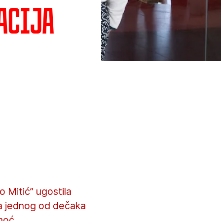
acija
o Mitić” ugostila
za jednog od dečaka
moć.