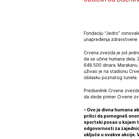
Fondaciju “Jedro” osnovale
unapređenja zdravstvene za
Crvena zvezda je još jedn
da se učine humana dela. Z
648.500 dinara. Marakanu 
uživao je na stadionu Crve
obilasku poznatog tunela.
Predsednik Crvene zvezde S
da slede primer Crvene zv
– Ovo je divna humana akc
prilici da pomogneš ono
sportski posao u kojem t
odgovornosti za zajednicu
uključe u ovakve akcije. 