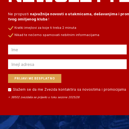
Ne propusti
najvažnije novosti o utakmicama, dešavanjima i pr
tvog omiljenog kluba
!
Kratki imejlovi za koje ti treba 2 minuta
Nikad te nećemo spamovati nebitnim informacijama
Email
Email
Slažem se da me Zvezda kontaktira sa novostima i promocijama
⭐ 38502 zvezdaša se prijavilo u toku sezone 2025/26