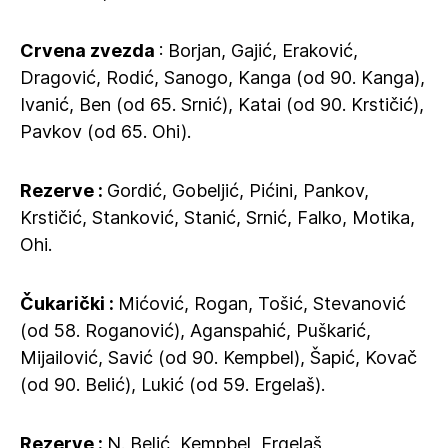
Crvena zvezda
: Borjan, Gajić, Eraković,
Dragović, Rodić, Sanogo, Kanga (od 90. Kanga),
Ivanić, Ben (od 65. Srnić), Katai (od 90. Krstičić),
Pavkov (od 65. Ohi).
Rezerve :
Gordić, Gobeljić, Pićini, Pankov,
Krstičić, Stanković, Stanić, Srnić, Falko, Motika,
Ohi.
Čukarički :
Mićović, Rogan, Tošić, Stevanović
(od 58. Roganović), Aganspahić, Puškarić,
Mijailović, Savić (od 90. Kempbel), Šapić, Kovač
(od 90. Belić), Lukić (od 59. Ergelaš).
Rezerve :
N. Belić, Kempbel, Ergelaš,