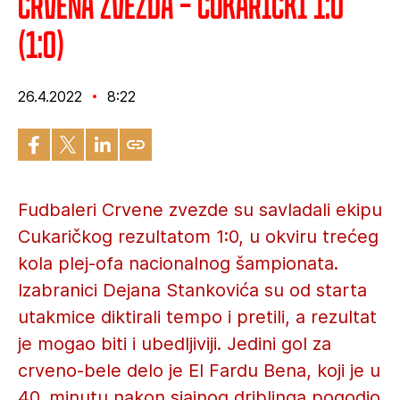
Crvena zvezda – Čukarički 1:0
(1:0)
26.4.2022
8:22
Fudbaleri Crvene zvezde su savladali ekipu
Cukaričkog rezultatom 1:0, u okviru trećeg
kola plej-ofa nacionalnog šampionata.
Izabranici Dejana Stankovića su od starta
utakmice diktirali tempo i pretili, a rezultat
je mogao biti i ubedljiviji. Jedini gol za
crveno-bele delo je El Fardu Bena, koji je u
40. minutu nakon sjajnog driblinga pogodio