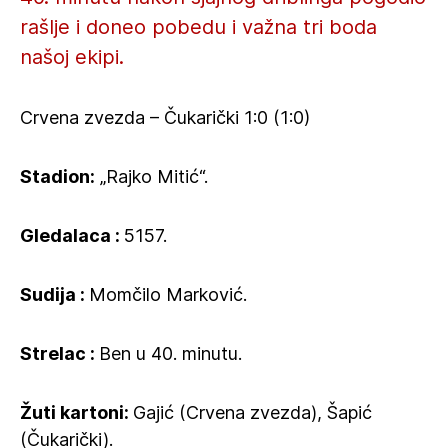
rašlje i doneo pobedu i važna tri boda
našoj ekipi.
Crvena zvezda – Čukarički 1:0 (1:0)
Stadion:
„Rajko Mitić“.
Gledalaca :
5157.
Sudija :
Momčilo Marković.
Strelac :
Ben u 40. minutu.
Žuti kartoni:
Gajić (Crvena zvezda), Šapić
(Čukarički).