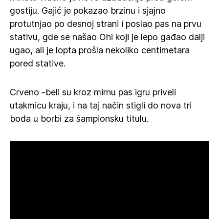
gostiju. Gajić je pokazao brzinu i sjajno
protutnjao po desnoj strani i poslao pas na prvu
stativu, gde se našao Ohi koji je lepo gađao dalji
ugao, ali je lopta prošla nekoliko centimetara
pored stative.
Crveno -beli su kroz mirnu pas igru priveli
utakmicu kraju, i na taj način stigli do nova tri
boda u borbi za šampionsku titulu.