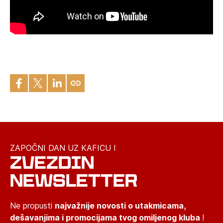
ZAPOČNI DAN UZ KAFICU I
ZVEZDIN
NEWSLETTER
Ne propusti
najvažnije novosti o utakmicama,
dešavanjima i promocijama tvog omiljenog kluba
!