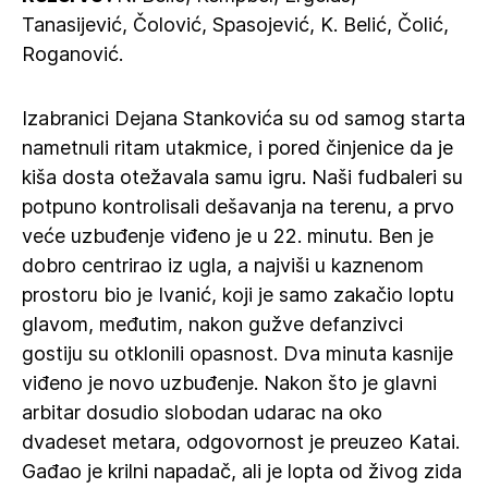
Tanasijević, Čolović, Spasojević, K. Belić, Čolić,
Roganović.
Izabranici Dejana Stankovića su od samog starta
nametnuli ritam utakmice, i pored činjenice da je
kiša dosta otežavala samu igru. Naši fudbaleri su
potpuno kontrolisali dešavanja na terenu, a prvo
veće uzbuđenje viđeno je u 22. minutu. Ben je
dobro centrirao iz ugla, a najviši u kaznenom
prostoru bio je Ivanić, koji je samo zakačio loptu
glavom, međutim, nakon gužve defanzivci
gostiju su otklonili opasnost. Dva minuta kasnije
viđeno je novo uzbuđenje. Nakon što je glavni
arbitar dosudio slobodan udarac na oko
dvadeset metara, odgovornost je preuzeo Katai.
Gađao je krilni napadač, ali je lopta od živog zida