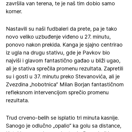
završila van terena, te je naš tim dobio samo
korner.
Nastavili su naši fudbaleri da prete, pa je tako
novo veliko uzbuđenje viđeno u 27. minutu,
ponovo nakon prekida. Kanga je sjajno centrirao
iz ugla na drugu stativu, gde je Pavkov bio
najviši i glavom fantastično gađao u bliži ugao,
ali je stativa sprečila promenu rezultata. Zapretili
su i gosti u 37. minutu preko Stevanovića, ali je
Zvezdina „hobotnica“ Milan Borjan fantastičnom
refleksnom intervencijom sprečio promenu
rezultata.
Trud crveno-belih se isplatio tri minuta kasnije.
Sanogo je odlučno „opalio“ ka golu sa distance,