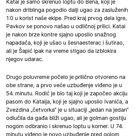
Katai je samo skrenuo loptu do Bena, koji je
nakon driblinga pogodio dalji ugao za zasluženih
1:0 u korist naše ekipe. Pred kraj prvog dela igre,
Pavkov se ponovo našao u odličnoj prilici. Katai
je nakon brze kontre sjajno uposlio snažnog
napadača, koji je ušao u šesnaesterac i šutirao,
ali je Šapić ipak na vreme stigao da izblokira
njegov udarac.
Drugo poluvreme počelo je prilično otvoreno na
obe strane, a prvo veće uzbuđenje viđeno je u
54. minutu. Rodić je bio taj koji je započeo akciju
pasom do Kataija, koji je sjajno uposlio Ivanića, a
Zvezdina „četvorka“ je u situaciji „jedan na jedan“
odlučila da gađa bliži ugao, ali je golman gostiju
nogom odbranio i skrenuo loptu u korner. U 74.
minutu viđeno je novo uzbuđenje pred golom