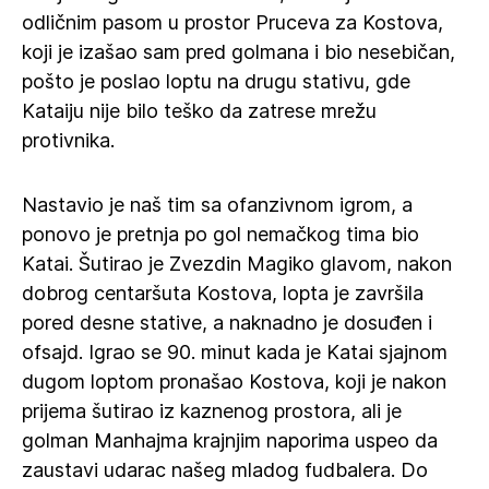
odličnim pasom u prostor Pruceva za Kostova,
koji je izašao sam pred golmana i bio nesebičan,
pošto je poslao loptu na drugu stativu, gde
Kataiju nije bilo teško da zatrese mrežu
protivnika.
Nastavio je naš tim sa ofanzivnom igrom, a
ponovo je pretnja po gol nemačkog tima bio
Katai. Šutirao je Zvezdin Magiko glavom, nakon
dobrog centaršuta Kostova, lopta je završila
pored desne stative, a naknadno je dosuđen i
ofsajd. Igrao se 90. minut kada je Katai sjajnom
dugom loptom pronašao Kostova, koji je nakon
prijema šutirao iz kaznenog prostora, ali je
golman Manhajma krajnjim naporima uspeo da
zaustavi udarac našeg mladog fudbalera. Do