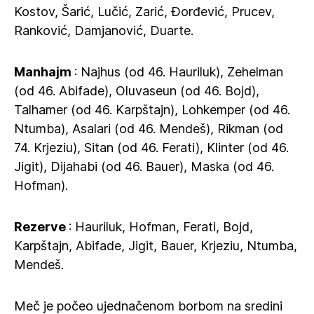
Kostov, Šarić, Lučić, Zarić, Đorđević, Prucev,
Ranković, Damjanović, Duarte.
Manhajm
: Najhus (od 46. Hauriluk), Zehelman
(od 46. Abifade), Oluvaseun (od 46. Bojd),
Talhamer (od 46. Karpštajn), Lohkemper (od 46.
Ntumba), Asalari (od 46. Mendeš), Rikman (od
74. Krjeziu), Sitan (od 46. Ferati), Klinter (od 46.
Jigit), Dijahabi (od 46. Bauer), Maska (od 46.
Hofman).
Rezerve
: Hauriluk, Hofman, Ferati, Bojd,
Karpštajn, Abifade, Jigit, Bauer, Krjeziu, Ntumba,
Mendeš.
Meč je počeo ujednačenom borbom na sredini