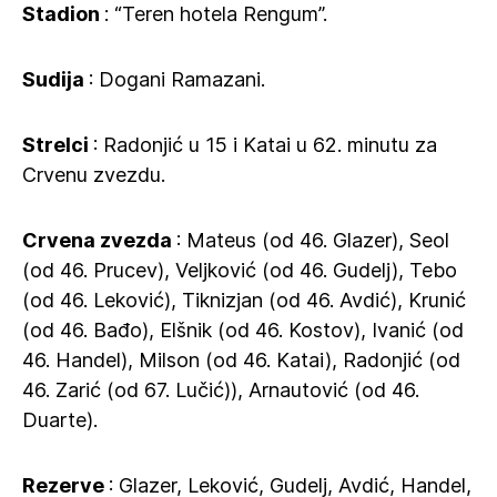
Stadion
: “Teren hotela Rengum”.
Sudija
: Dogani Ramazani.
Strelci
: Radonjić u 15 i Katai u 62. minutu za
Crvenu zvezdu.
Crvena zvezda
: Mateus (od 46. Glazer), Seol
(od 46. Prucev), Veljković (od 46. Gudelj), Tebo
(od 46. Leković), Tiknizjan (od 46. Avdić), Krunić
(od 46. Bađo), Elšnik (od 46. Kostov), Ivanić (od
46. Handel), Milson (od 46. Katai), Radonjić (od
46. Zarić (od 67. Lučić)), Arnautović (od 46.
Duarte).
Rezerve
: Glazer, Leković, Gudelj, Avdić, Handel,