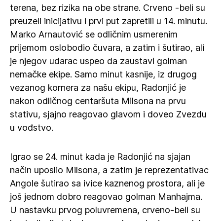
terena, bez rizika na obe strane. Crveno -beli su
preuzeli inicijativu i prvi put zapretili u 14. minutu.
Marko Arnautović se odličnim usmerenim
prijemom oslobodio čuvara, a zatim i šutirao, ali
je njegov udarac uspeo da zaustavi golman
nemačke ekipe. Samo minut kasnije, iz drugog
vezanog kornera za našu ekipu, Radonjić je
nakon odličnog centaršuta Milsona na prvu
stativu, sjajno reagovao glavom i doveo Zvezdu
u vođstvo.
Igrao se 24. minut kada je Radonjić na sjajan
način uposlio Milsona, a zatim je reprezentativac
Angole šutirao sa ivice kaznenog prostora, ali je
još jednom dobro reagovao golman Manhajma.
U nastavku prvog poluvremena, crveno-beli su