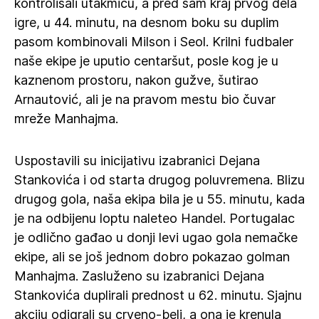
kontrolisali utakmicu, a pred sam kraj prvog dela
igre, u 44. minutu, na desnom boku su duplim
pasom kombinovali Milson i Seol. Krilni fudbaler
naše ekipe je uputio centaršut, posle kog je u
kaznenom prostoru, nakon gužve, šutirao
Arnautović, ali je na pravom mestu bio čuvar
mreže Manhajma.
Uspostavili su inicijativu izabranici Dejana
Stankovića i od starta drugog poluvremena. Blizu
drugog gola, naša ekipa bila je u 55. minutu, kada
je na odbijenu loptu naleteo Handel. Portugalac
je odlično gađao u donji levi ugao gola nemačke
ekipe, ali se još jednom dobro pokazao golman
Manhajma. Zasluženo su izabranici Dejana
Stankovića duplirali prednost u 62. minutu. Sjajnu
akciju odigrali su crveno-beli, a ona je krenula