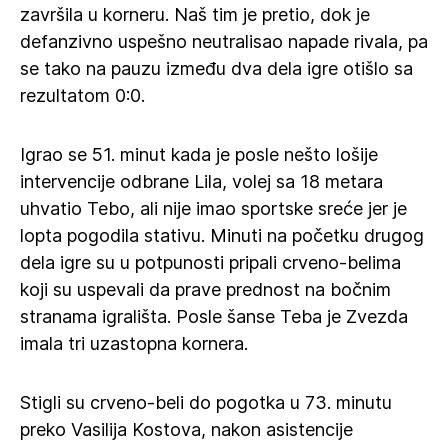
završila u korneru. Naš tim je pretio, dok je
defanzivno uspešno neutralisao napade rivala, pa
se tako na pauzu između dva dela igre otišlo sa
rezultatom 0:0.
Igrao se 51. minut kada je posle nešto lošije
intervencije odbrane Lila, volej sa 18 metara
uhvatio Tebo, ali nije imao sportske sreće jer je
lopta pogodila stativu. Minuti na početku drugog
dela igre su u potpunosti pripali crveno-belima
koji su uspevali da prave prednost na bočnim
stranama igrališta. Posle šanse Teba je Zvezda
imala tri uzastopna kornera.
Stigli su crveno-beli do pogotka u 73. minutu
preko Vasilija Kostova, nakon asistencije