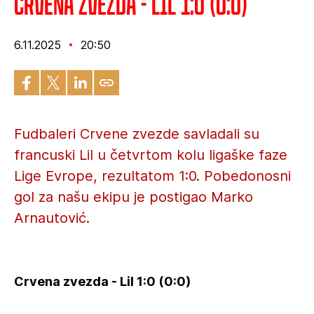
Crvena zvezda - Lil 1:0 (0:0)
6.11.2025
20:50
Fudbaleri Crvene zvezde savladali su
francuski Lil u četvrtom kolu ligaške faze
Lige Evrope, rezultatom 1:0. Pobedonosni
gol za našu ekipu je postigao Marko
Arnautović.
Crvena zvezda - Lil 1:0 (0:0)