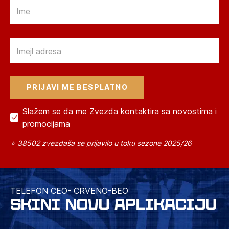
Email
Email
Slažem se da me Zvezda kontaktira sa novostima i
promocijama
⭐ 38502 zvezdaša se prijavilo u toku sezone 2025/26
TELEFON CEO- CRVENO-BEO
SKINI NOVU APLIKACIJU