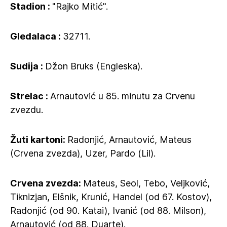
Stadion :
"Rajko Mitić".
Gledalaca :
32711.
Sudija :
Džon Bruks (Engleska).
Strelac :
Arnautović u 85. minutu za Crvenu
zvezdu.
Žuti kartoni:
Radonjić, Arnautović, Mateus
(Crvena zvezda), Uzer, Pardo (Lil).
Crvena zvezda:
Mateus, Seol, Tebo, Veljković,
Tiknizjan, Elšnik, Krunić, Handel (od 67. Kostov),
Radonjić (od 90. Katai), Ivanić (od 88. Milson),
Arnautović (od 88. Duarte).