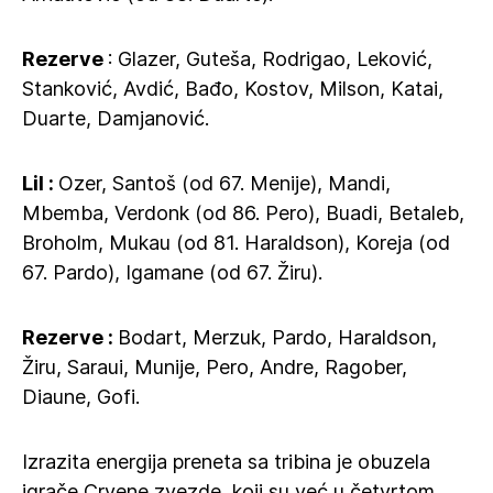
Rezerve
: Glazer, Guteša, Rodrigao, Leković,
Stanković, Avdić, Bađo, Kostov, Milson, Katai,
Duarte, Damjanović.
Lil :
Ozer, Santoš (od 67. Menije), Mandi,
Mbemba, Verdonk (od 86. Pero), Buadi, Betaleb,
Broholm, Mukau (od 81. Haraldson), Koreja (od
67. Pardo), Igamane (od 67. Žiru).
Rezerve :
Bodart, Merzuk, Pardo, Haraldson,
Žiru, Saraui, Munije, Pero, Andre, Ragober,
Diaune, Gofi.
Izrazita energija preneta sa tribina je obuzela
igrače Crvene zvezde, koji su već u četvrtom