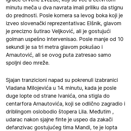
minutu meča u dva navrata imali priliku da stignu
do prednosti. Posle kornera sa levog boka koji je
izveo slovenački reprezentativac Elšnik, glavom
je precizno šutirao Veljković, ali je gostujući
golman uspešno intervenisao. Posle manje od 10
sekundi je sa tri metra glavom pokušao i
Arnautović, ali se ovog puta zatresao samo
spoljni deo mreže.
Sjajan tranzicioni napad su pokrenuli izabranici
Vladana Milojevića u 14. minutu, kada je posle
duge lopte od strane Ivanića, ona stigla do
centarfora Arnautovića, koji se odlično zagradio i
driblingom oslobodio štopera Lila. Međutim ,
udarac nakon sjajne finte je uspeo da zakači
defanzivac gostujućeg tima Mandi, te je lopta