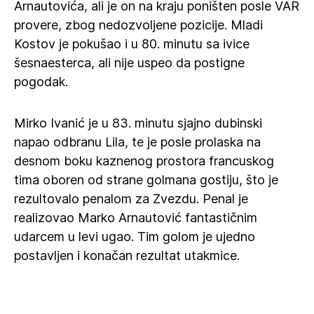
Arnautovića, ali je on na kraju poništen posle VAR
provere, zbog nedozvoljene pozicije. Mladi
Kostov je pokušao i u 80. minutu sa ivice
šesnaesterca, ali nije uspeo da postigne
pogodak.
Mirko Ivanić je u 83. minutu sjajno dubinski
napao odbranu Lila, te je posle prolaska na
desnom boku kaznenog prostora francuskog
tima oboren od strane golmana gostiju, što je
rezultovalo penalom za Zvezdu. Penal je
realizovao Marko Arnautović fantastičnim
udarcem u levi ugao. Tim golom je ujedno
postavljen i konačan rezultat utakmice.