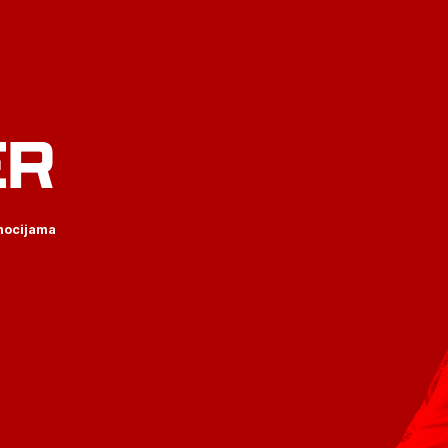
ER
omocijama