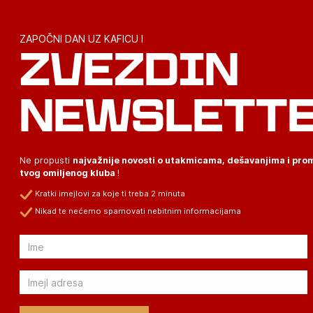
ZAPOČNI DAN UZ KAFICU I
ZVEZDIN
NEWSLETT
Ne propusti
najvažnije novosti o utakmicama, dešavanjima i pr
tvog omiljenog kluba
!
Kratki imejlovi za koje ti treba 2 minuta
Nikad te nećemo spamovati nebitnim informacijama
Email
Email