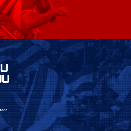
VU
JU
grade