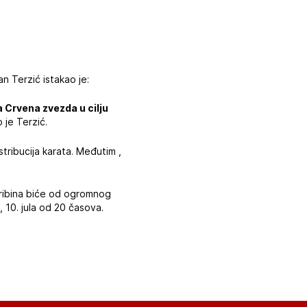
 Terzić istakao je:
 Crvena zvezda u cilju
o je Terzić.
tribucija karata. Međutim ,
 tribina biće od ogromnog
, 10. jula od 20 časova.