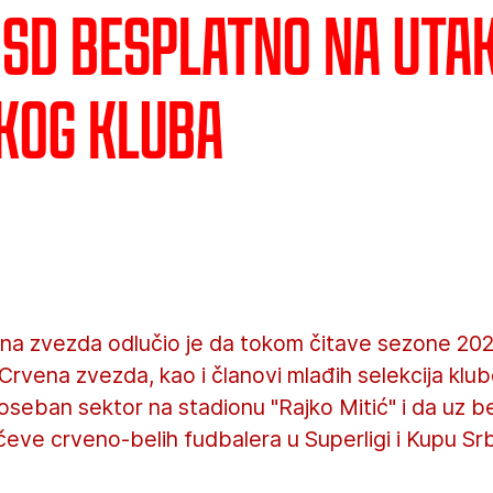
 SD besplatno na uta
kog kluba
na zvezda odlučio je da tokom čitave sezone 2022
rvena zvezda, kao i članovi mlađih selekcija klu
seban sektor na stadionu "Rajko Mitić" i da uz b
ve crveno-belih fudbalera u Superligi i Kupu Srbi