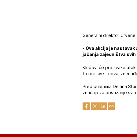
Generalni direktor Crvene
-
Ova akcija je nastavak
jačanja zajedništva svih
Klubovi će pre svake utakm
to nije sve - nova iznenađ
Pred pulenima Dejana Stank
značaja za postizanje svih 