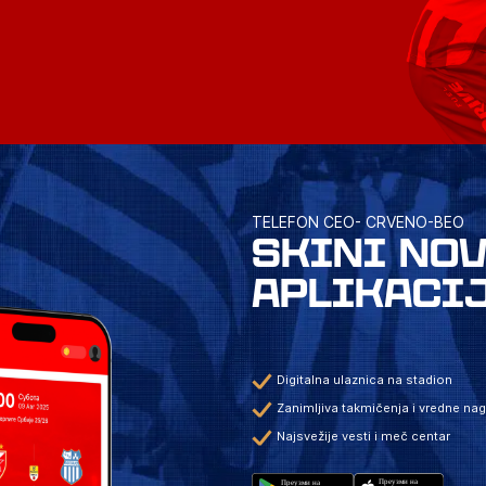
TELEFON CEO- CRVENO-BEO
SKINI NO
APLIKACI
Digitalna ulaznica na stadion
Zanimljiva takmičenja i vredne na
Najsvežije vesti i meč centar