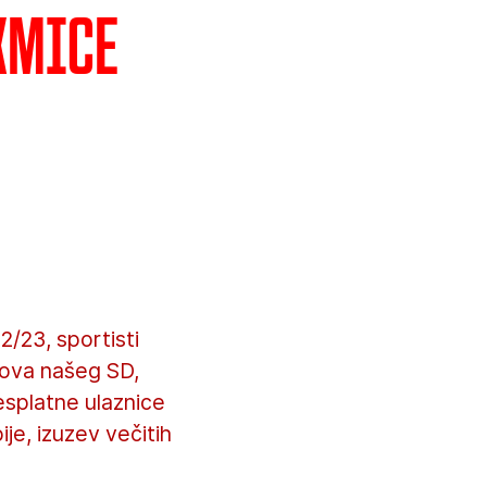
kmice
/23, sportisti
bova našeg SD,
esplatne ulaznice
je, izuzev večitih