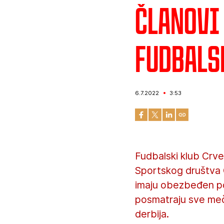
Članovi
fudbals
6.7.2022
3:53
Fudbalski klub Crve
Sportskog društva C
imaju obezbeđen po
posmatraju sve meče
derbija.