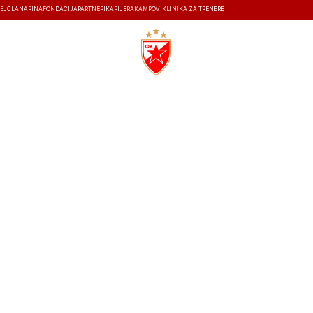
EJ
ČLANARINA
FONDACIJA
PARTNERI
KARIJERA
KAMPOVI
KLINIKA ZA TRENERE
ISTORIJA