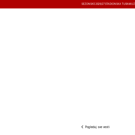
SEZONSKE 2026/27
STADIONSKA TURA
MUZ
VESTI
TAKMIČENJA
REZULTATI
Pogledaj sve vesti