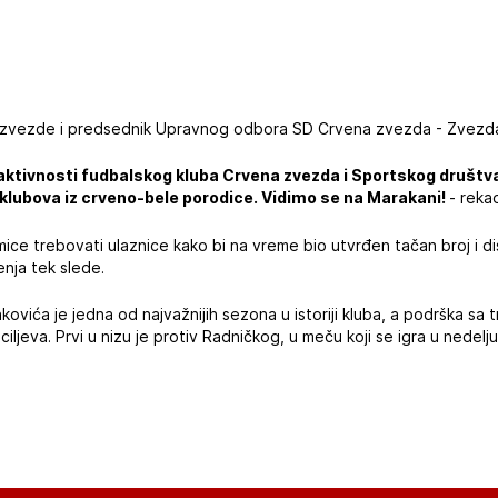
 zvezde i predsednik Upravnog odbora SD Crvena zvezda - Zvezdan
 aktivnosti fudbalskog kluba Crvena zvezda i Sportskog društva
 klubova iz crveno-bele porodice. Vidimo se na Marakani!
- reka
ice trebovati ulaznice kako bi na vreme bio utvrđen tačan broj i dis
enja tek slede.
ovića je jedna od najvažnijih sezona u istoriji kluba, a podrška sa
ciljeva. Prvi u nizu je protiv Radničkog, u meču koji se igra u nedelju