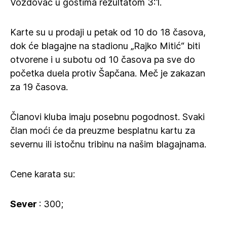
Voždovac u gostima rezultatom 3:1.
Karte su u prodaji u petak od 10 do 18 časova,
dok će blagajne na stadionu „Rajko Mitić“ biti
otvorene i u subotu od 10 časova pa sve do
početka duela protiv Šapčana. Meč je zakazan
za 19 časova.
Članovi kluba imaju posebnu pogodnost. Svaki
član moći će da preuzme besplatnu kartu za
severnu ili istočnu tribinu na našim blagajnama.
Cene karata su:
Sever
: 300;