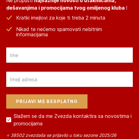
Ne propusti
najvažnije novosti o utakmicama,
dešavanjima i promocijama tvog omiljenog kluba
!
Kratki imejlovi za koje ti treba 2 minuta
Nikad te nećemo spamovati nebitnim
informacijama
Email
Email
Slažem se da me Zvezda kontaktira sa novostima i
promocijama
⭐ 38502 zvezdaša se prijavilo u toku sezone 2025/26