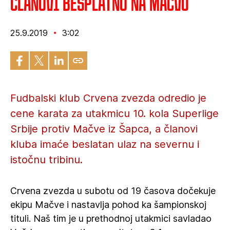
Članovi besplatno na Mačvu
25.9.2019
3:02
Fudbalski klub Crvena zvezda odredio je
cene karata za utakmicu 10. kola Superlige
Srbije protiv Mačve iz Šapca, a članovi
kluba imaće beslatan ulaz na severnu i
istočnu tribinu.
Crvena zvezda u subotu od 19 časova dočekuje
ekipu Mačve i nastavlja pohod ka šampionskoj
tituli. Naš tim je u prethodnoj utakmici savladao