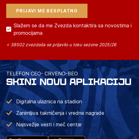
Slažem se da me Zvezda kontaktira sa novostima i
promocijama
⭐ 38502 zvezdaša se prijavilo u toku sezone 2025/26
TELEFON CEO- CRVENO-BEO
SKINI NOVU APLIKACIJU
Digitalna ulaznica na stadion
Zanimljiva takmičenja i vredne nagrade
Najsvežije vesti i meč centar