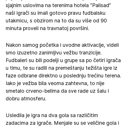
sjajnim uslovima na terenima hotela “Palisad”
naši igrači su imali gotovo pravu fudbalsku
utakmicu, s obzirom na to da su više od 90
minuta proveli na travnatoj površini.
Nakon samog početka i uvodne aktivacije, videli
smo izuzetno zanimljivu vežbu tranzicije.
Fudbaleri su bili podelji u grupe sa po četiri igrača
u timu, te su radili na premeštanju težišta igre iz
faze odbrane direktno u poslednju trećinu terena.
Iako je vežba bila veoma zahtevna, to nije
smetalo crveno-belima da sve rade uz šalu i
dobru atmosferu.
Usledila je igra na dva gola sa različitim
zadacima za igrače. Menjale su se veličine gola i