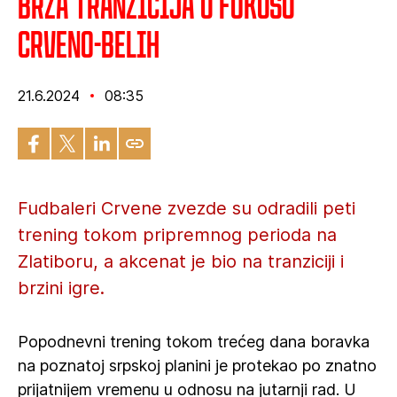
Brza tranzicija u fokusu
crveno-belih
21.6.2024
08:35
Fudbaleri Crvene zvezde su odradili peti
trening tokom pripremnog perioda na
Zlatiboru, a akcenat je bio na tranziciji i
brzini igre.
Popodnevni trening tokom trećeg dana boravka
na poznatoj srpskoj planini je protekao po znatno
prijatnijem vremenu u odnosu na jutarnji rad. U