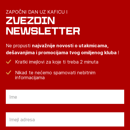
ZAPOČNI DAN UZ KAFICU I
ZVEZDIN
NEWSLETTER
Ne propusti
najvažnije novosti o utakmicama,
dešavanjima i promocijama tvog omiljenog kluba
!
Kratki imejlovi za koje ti treba 2 minuta
Nikad te nećemo spamovati nebitnim
informacijama
Email
Email