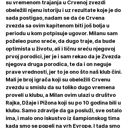
su vremenom trajanja u Crvenoj zvezdi
obeležili njenu istoriju i uz rezultate koje je do
sada postigao, nadam se da će Crvena
zvezda sa ovim kapitenom biti još bolja u
periodu u kom potpisuje ugovor. Milanu sam
poželeo puno sreće, da dugo traje, da bude
optimista u životu, ali i ličnu sreću njegovoj
prvoj porodici, jer je i sam rekao da je Zvezda
njegova druga porodica, te da i on neguje
prave vrednosti, jer to je ono što naš klub čini.
Mali je broj igrača koji su obeležili Crvenu
zvezdu u smislu da su toliko dugo vremena
proveli u klubu, a Milan ovim ulazi u društvo
Rajka, Džaje i Pižona koji su po 10 godina bili u
klubu. Samo zdravlje da ga posluži, sve ostalo
ima, i malo ono iskustvo iz šampionskog tima
kada smo se popeli na vrh Evrope. I tada smo