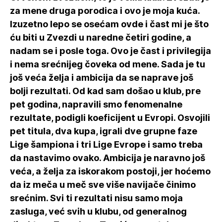
za mene druga porodica i ovo je moja kuća.
Izuzetno lepo se osećam ovde i čast mi je što
ću biti u Zvezdi u naredne četiri godine, a
nadam se i posle toga. Ovo je čast i privilegija
i nema srećnijeg čoveka od mene. Sada je tu
još veća želja i ambicija da se naprave još
bolji rezultati. Od kad sam došao u klub, pre
pet godina, napravili smo fenomenalne
rezultate, podigli koeficijent u Evropi. Osvojili
pet titula, dva kupa, igrali dve grupne faze
Lige šampiona i tri Lige Evrope i samo treba
da nastavimo ovako. Ambicija je naravno još
veća, a želja za iskorakom postoji, jer hoćemo
da iz meča u meč sve više navijače činimo
srećnim. Svi ti rezultati nisu samo moja
zasluga, već svih u klubu, od generalnog