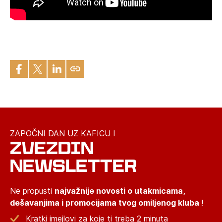
ZAPOČNI DAN UZ KAFICU I
ZVEZDIN
NEWSLETTER
Ne propusti
najvažnije novosti o utakmicama,
dešavanjima i promocijama tvog omiljenog kluba
!
Kratki imejlovi za koje ti treba 2 minuta