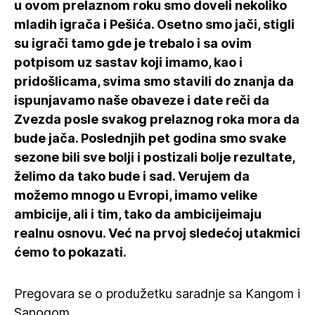
u ovom prelaznom roku smo doveli nekoliko
mladih igrača i Pešića. Osetno smo jači, stigli
su igrači tamo gde je trebalo i sa ovim
potpisom uz sastav koji imamo, kao i
pridošlicama, svima smo stavili do znanja da
ispunjavamo naše obaveze i date reči da
Zvezda posle svakog prelaznog roka mora da
bude jača. Poslednjih pet godina smo svake
sezone bili sve bolji i postizali bolje rezultate,
želimo da tako bude i sad. Verujem da
možemo mnogo u Evropi, imamo velike
ambicije, ali i tim, tako da ambicijeimaju
realnu osnovu. Već na prvoj sledećoj utakmici
ćemo to pokazati.
Pregovara se o produžetku saradnje sa Kangom i
Sanogom.