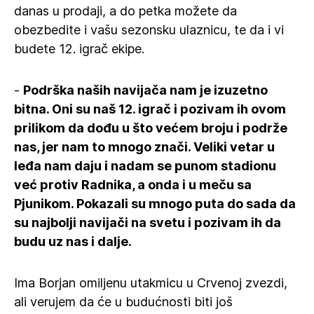
danas u prodaji, a do petka možete da
obezbedite i vašu sezonsku ulaznicu, te da i vi
budete 12. igrač ekipe.
-
Podrška naših navijača nam je izuzetno
bitna. Oni su naš 12. igrač i pozivam ih ovom
prilikom da dođu u što većem broju i podrže
nas, jer nam to mnogo znači. Veliki vetar u
leđa nam daju i nadam se punom stadionu
već protiv Radnika, a onda i u meču sa
Pjunikom. Pokazali su mnogo puta do sada da
su najbolji navijači na svetu i pozivam ih da
budu uz nas i dalje.
Ima Borjan omiljenu utakmicu u Crvenoj zvezdi,
ali verujem da će u budućnosti biti još