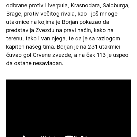
odbrane protiv Liverpula, Krasnodara, Salcburga,
Brage, protiv večitog rivala, kao i još mnoge
utakmice na kojima je Borjan pokazao da
predstavlja Zvezdu na pravi način, kako na
terenu, tako i van njega, te da je sa razlogom
kapiten našeg tima. Borjan je na 231 utakmici
čuvao gol Crvene zvezde, a na čak 113 je uspeo
da ostane nesavladan.