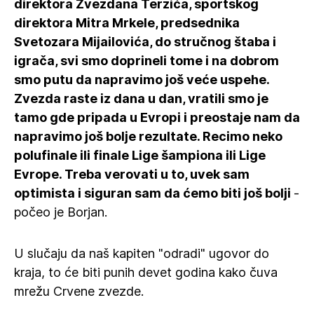
direktora Zvezdana Terzića, sportskog
direktora Mitra Mrkele, predsednika
Svetozara Mijailovića, do stručnog štaba i
igrača, svi smo doprineli tome i na dobrom
smo putu da napravimo još veće uspehe.
Zvezda raste iz dana u dan, vratili smo je
tamo gde pripada u Evropi i preostaje nam da
napravimo još bolje rezultate. Recimo neko
polufinale ili finale Lige šampiona ili Lige
Evrope. Treba verovati u to, uvek sam
optimista i siguran sam da ćemo biti još bolji
-
počeo je Borjan.
U slučaju da naš kapiten "odradi" ugovor do
kraja, to će biti punih devet godina kako čuva
mrežu Crvene zvezde.