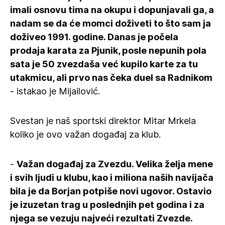
imali osnovu tima na okupu i dopunjavali ga, a
nadam se da će momci doživeti to što sam ja
doživeo 1991. godine. Danas je počela
prodaja karata za Pjunik, posle nepunih pola
sata je 50 zvezdaša već kupilo karte za tu
utakmicu, ali prvo nas čeka duel sa Radnikom
- istakao je Mijailović.
Svestan je naš sportski direktor Mitar Mrkela
koliko je ovo važan događaj za klub.
-
Važan događaj za Zvezdu. Velika želja mene
i svih ljudi u klubu, kao i miliona naših navijača
bila je da Borjan potpiše novi ugovor. Ostavio
je izuzetan trag u poslednjih pet godina i za
njega se vezuju najveći rezultati Zvezde.