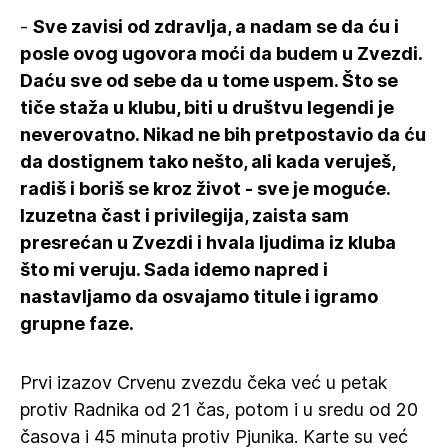
-
Sve zavisi od zdravlja, a nadam se da ću i
posle ovog ugovora moći da budem u Zvezdi.
Daću sve od sebe da u tome uspem. Što se
tiče staža u klubu, biti u društvu legendi je
neverovatno. Nikad ne bih pretpostavio da ću
da dostignem tako nešto, ali kada veruješ,
radiš i boriš se kroz život - sve je moguće.
Izuzetna čast i privilegija, zaista sam
presrećan u Zvezdi i hvala ljudima iz kluba
što mi veruju. Sada idemo napred i
nastavljamo da osvajamo titule i igramo
grupne faze.
Prvi izazov Crvenu zvezdu čeka već u petak
protiv Radnika od 21 čas, potom i u sredu od 20
časova i 45 minuta protiv Pjunika. Karte su već