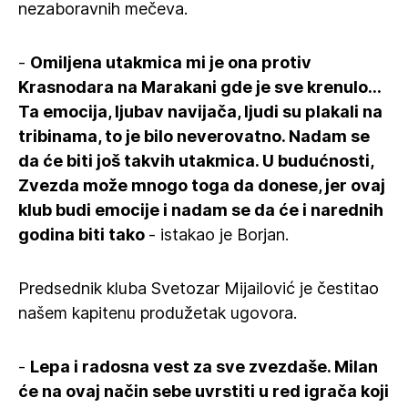
nezaboravnih mečeva.
-
Omiljena utakmica mi je ona protiv
Krasnodara na Marakani gde je sve krenulo...
Ta emocija, ljubav navijača, ljudi su plakali na
tribinama, to je bilo neverovatno. Nadam se
da će biti još takvih utakmica. U budućnosti,
Zvezda može mnogo toga da donese, jer ovaj
klub budi emocije i nadam se da će i narednih
godina biti tako
- istakao je Borjan.
Predsednik kluba Svetozar Mijailović je čestitao
našem kapitenu produžetak ugovora.
-
Lepa i radosna vest za sve zvezdaše. Milan
će na ovaj način sebe uvrstiti u red igrača koji