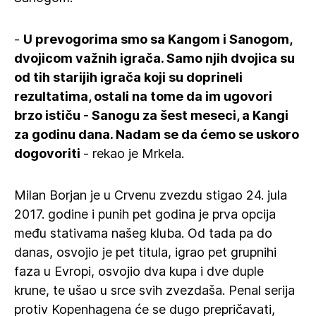
-
U prevogorima smo sa Kangom i Sanogom,
dvojicom važnih igrača. Samo njih dvojica su
od tih starijih igrača koji su doprineli
rezultatima, ostali na tome da im ugovori
brzo ističu - Sanogu za šest meseci, a Kangi
za godinu dana. Nadam se da ćemo se uskoro
dogovoriti
- rekao je Mrkela.
Milan Borjan je u Crvenu zvezdu stigao 24. jula
2017. godine i punih pet godina je prva opcija
među stativama našeg kluba. Od tada pa do
danas, osvojio je pet titula, igrao pet grupnihi
faza u Evropi, osvojio dva kupa i dve duple
krune, te ušao u srce svih zvezdaša. Penal serija
protiv Kopenhagena će se dugo prepričavati,