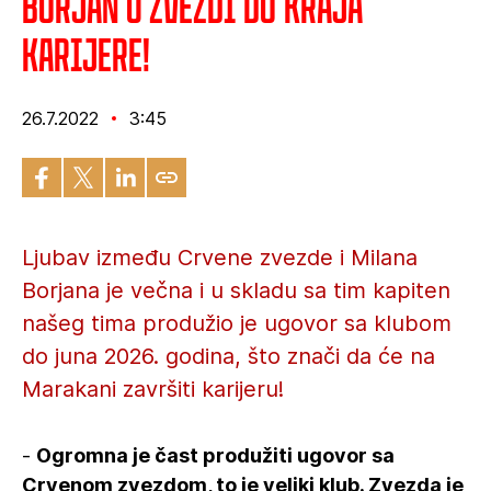
Borjan u Zvezdi do kraja
karijere!
26.7.2022
3:45
Ljubav između Crvene zvezde i Milana
Borjana je večna i u skladu sa tim kapiten
našeg tima produžio je ugovor sa klubom
do juna 2026. godina, što znači da će na
Marakani završiti karijeru!
-
Ogromna je čast produžiti ugovor sa
Crvenom zvezdom, to je veliki klub. Zvezda je