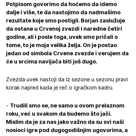
Potpisom govorimo da hoćemo da idemo
dalje i više, te da nastojimo da nadmašimo
rezultate koje smo postigli. Borjan zaslužuje
da ostane u Crvenoj zvezdi i naredne četiri
godine, ali i posle toga, uvek smo pričali o
tome, to je moja velika želja. On je postao
jedan od simbola Crvene zvezde i verujem da
će u srcima navijača biti još dugo.
Zvezda uvek nastoji da iz sezone u sezonu pravi
korak napred kada je reč o igračkom kadru.
-
Trudili smo se, ne samo u ovom prelaznom
roku, već u svakom da budemo što jači.
Mislim da je za nas jako važno da su svi naši
nosioci igre pod dugogodišnjim ugovorima, a