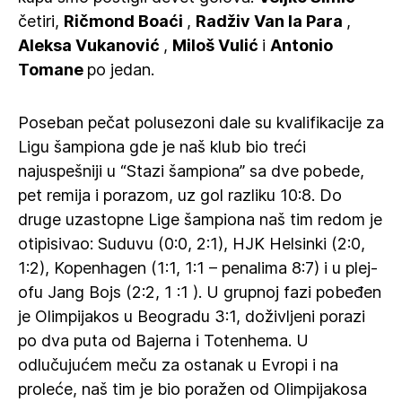
četiri,
Ričmond
Boaći
,
Radživ Van la Para
,
Aleksa
Vukanović
,
Miloš
Vulić
i
Antonio
Tomane
po jedan.
Poseban pečat polusezoni dale su kvalifikacije za
Ligu šampiona gde je naš klub bio treći
najuspešniji u “Stazi šampiona” sa dve pobede,
pet remija i porazom, uz gol razliku 10:8. Do
druge uzastopne Lige šampiona naš tim redom je
otipisivao: Suduvu (0:0, 2:1), HJK Helsinki (2:0,
1:2), Kopenhagen (1:1, 1:1 – penalima 8:7) i u plej-
ofu Jang Bojs (2:2, 1 :1 ). U grupnoj fazi pobeđen
je Olimpijakos u Beogradu 3:1, doživljeni porazi
po dva puta od Bajerna i Totenhema. U
odlučujućem meču za ostanak u Evropi i na
proleće, naš tim je bio poražen od Olimpijakosa