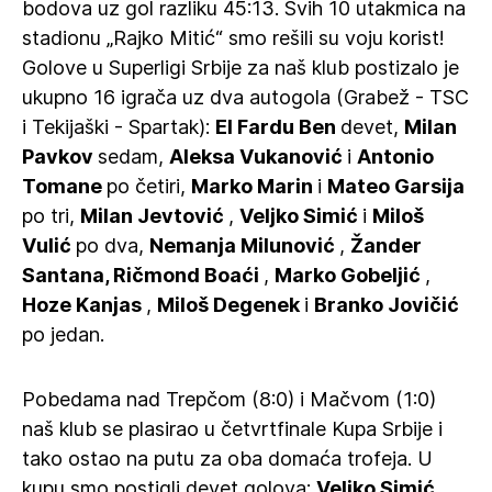
bodova uz gol razliku 45:13. Svih 10 utakmica na
stadionu „Rajko Mitić“ smo rešili su voju korist!
Golove u Superligi Srbije za naš klub postizalo je
ukupno 16 igrača uz dva autogola (Grabež - TSC
i Tekijaški - Spartak):
El Fardu
Ben
devet,
Milan
Pavkov
sedam,
Aleksa
Vukanović
i
Antonio
Tomane
po četiri,
Marko
Marin
i
Mateo Garsija
po tri,
Milan
Jevtović
,
Veljko
Simić
i
Miloš
Vulić
po dva,
Nemanja
Milunović
,
Žander
Santana, Ričmond Boaći
,
Marko
Gobeljić
,
Hoze
Kanjas
,
Miloš
Degenek
i
Branko
Jovičić
po jedan.
Pobedama nad Trepčom (8:0) i Mačvom (1:0)
naš klub se plasirao u četvrtfinale Kupa Srbije i
tako ostao na putu za oba domaća trofeja. U
kupu smo postigli devet golova:
Veljko
Simić