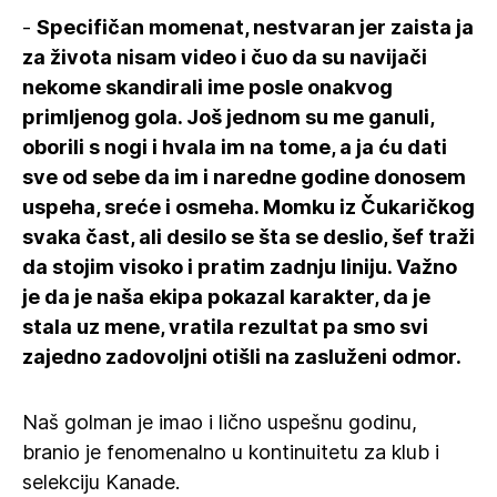
-
Specifičan momenat, nestvaran jer zaista ja
za života nisam video i čuo da su navijači
nekome skandirali ime posle onakvog
primljenog gola. Još jednom su me ganuli,
oborili s nogi i hvala im na tome, a ja ću dati
sve od sebe da im i naredne godine donosem
uspeha, sreće i osmeha. Momku iz Čukaričkog
svaka čast, ali desilo se šta se deslio, šef traži
da stojim visoko i pratim zadnju liniju. Važno
je da je naša ekipa pokazal karakter, da je
stala uz mene, vratila rezultat pa smo svi
zajedno zadovoljni otišli na zasluženi odmor.
Naš golman je imao i lično uspešnu godinu,
branio je fenomenalno u kontinuitetu za klub i
selekciju Kanade.