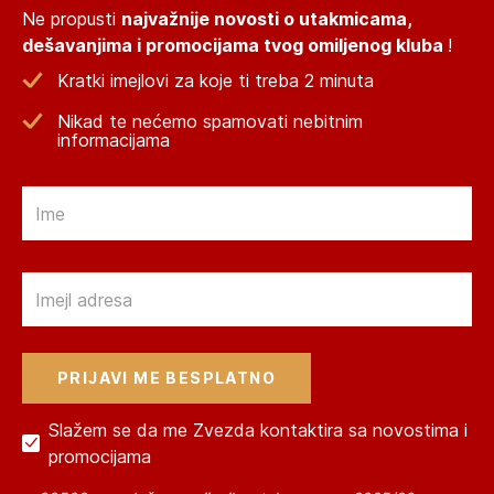
Ne propusti
najvažnije novosti o utakmicama,
dešavanjima i promocijama tvog omiljenog kluba
!
Kratki imejlovi za koje ti treba 2 minuta
Nikad te nećemo spamovati nebitnim
informacijama
Email
Email
Slažem se da me Zvezda kontaktira sa novostima i
promocijama