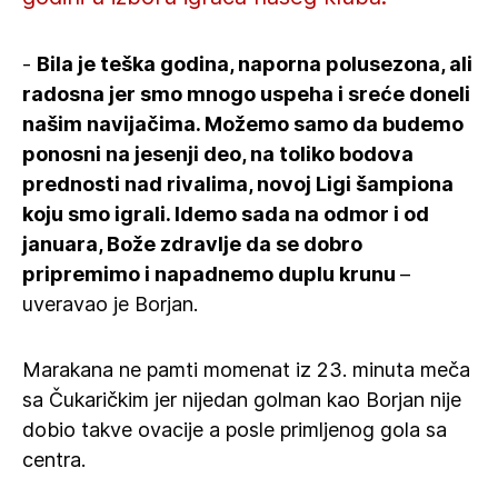
-
Bila je teška godina, naporna polusezona, ali
radosna jer smo mnogo uspeha i sreće doneli
našim navijačima. Možemo samo da budemo
ponosni na jesenji deo, na toliko bodova
prednosti nad rivalima, novoj Ligi šampiona
koju smo igrali. Idemo sada na odmor i od
januara, Bože zdravlje da se dobro
pripremimo i napadnemo duplu krunu
–
uveravao je Borjan.
Marakana ne pamti momenat iz 23. minuta meča
sa Čukaričkim jer nijedan golman kao Borjan nije
dobio takve ovacije a posle primljenog gola sa
centra.