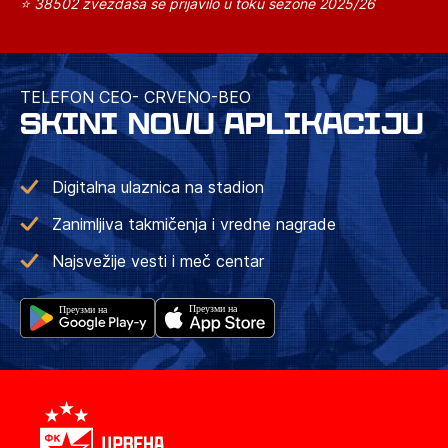
⭐ 38502 zvezdaša se prijavilo u toku sezone 2025/26
TELEFON CEO- CRVENO-BEO
SKINI NOVU APLIKACIJU
Digitalna ulaznica na stadion
Zanimljiva takmičenja i vredne nagrade
Najsvežije vesti i meč centar