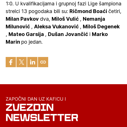
1:0. U kvalifikacijama i grupnoj fazi Lige šampiona
strelci 13 pogodaka bili su:
Ričmond
Boaći
četiri,
Milan
Pavkov
dva,
Miloš
Vulić
,
Nemanja
Milunović
,
Aleksa
Vukanović
,
Miloš
Degenek
,
Mateo
Garsija
,
Dušan
Jovančić
i
Marko
Marin
po jedan.
ZAPOČNI DAN UZ KAFICU I
ZVEZDIN
NEWSLETTER