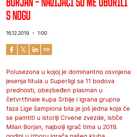
Borjan – Navijači su me oborili
s nogu
16.12.2019
1:00
Polusezona u kojoj je dominantno osvojena
jesenja titula u Superligi sa 11 bodova
prednosti, obezbeđen plasman u
četvrtfinale kupa Srbije i igrana grupna
faza Lige šampiona bila je još jedna koja će
se pamtiti u istoriji Crvene zvezde, ističe
Milan Borjan, najbolji igrač tima u 2019.
godini u izboru igrača našeg kluba.