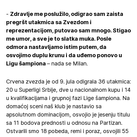
-
Zdravlje me poslužilo, odigrao sam zaista
pregršt utakmica sa Zvezdom i
reprezentacijom, putovao sam mnogo. Stigao
me umor, a sve je to slatka muka. Posle
odmora nastavljamo istim putem, da
osvojimo duplu krunu i da uđemo ponovo u
Ligu šampiona
– nada se Milan.
Crvena zvezda je od 9. jula odigrala 36 utakmica:
20 u Superligi Srbije, dve u nacionalnom kupu i 14
u kvalifikacijama i grupnoj fazi Lige šampiona. Na
domaćoj sceni naš klub je nastavio sa
apsolutnom dominacijom, osvojio je jesenju titulu
sa 11 bodova prednosti u odnosu na Partizan.
Ostvarili smo 18 pobeda, remi i poraz, osvojili 55