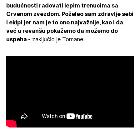
budućnosti radovati lepim trenucima sa
Crvenom zvezdom. Poželeo sam zdravlje sebi
i ekipi jer nam je to ono najvažnije, kao i da
već u revanšu pokažemo da možemo do
uspeha
- zaključio je Tomane.