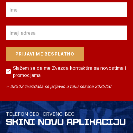
Email
Email
Slažem se da me Zvezda kontaktira sa novostima i
promocijama
⭐ 38502 zvezdaša se prijavilo u toku sezone 2025/26
TELEFON CEO- CRVENO-BEO
SKINI NOVU APLIKACIJU