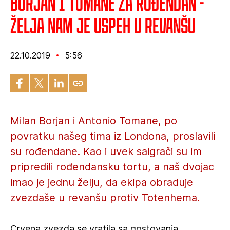
Borjan i Tomane za rođendan -
Želja nam je uspeh u revanšu
22.10.2019
5:56
Milan Borjan i Antonio Tomane, po
povratku našeg tima iz Londona, proslavili
su rođendane. Kao i uvek saigrači su im
pripredili rođendansku tortu, a naš dvojac
imao je jednu želju, da ekipa obraduje
zvezdaše u revanšu protiv Totenhema.
Crvena zvezda se vratila sa gostovanja