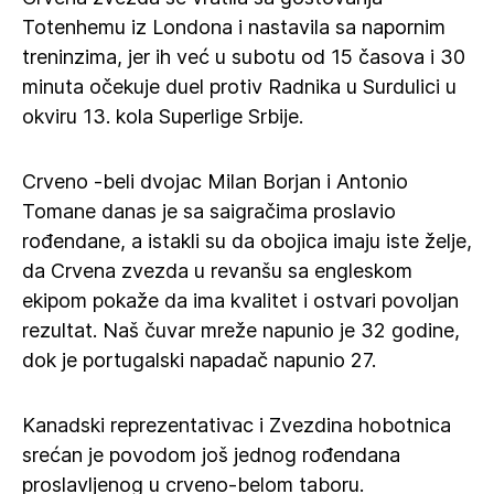
Totenhemu iz Londona i nastavila sa napornim
treninzima, jer ih već u subotu od 15 časova i 30
minuta očekuje duel protiv Radnika u Surdulici u
okviru 13. kola Superlige Srbije.
Crveno -beli dvojac Milan Borjan i Antonio
Tomane danas je sa saigračima proslavio
rođendane, a istakli su da obojica imaju iste želje,
da Crvena zvezda u revanšu sa engleskom
ekipom pokaže da ima kvalitet i ostvari povoljan
rezultat. Naš čuvar mreže napunio je 32 godine,
dok je portugalski napadač napunio 27.
Kanadski reprezentativac i Zvezdina hobotnica
srećan je povodom još jednog rođendana
proslavljenog u crveno-belom taboru.