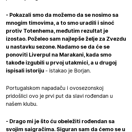
- Pokazali smo da možemo da se nosimo sa
mnogim timovima, a to smo uradili i sinoć
protiv Totenhema, međutim rezultat je
izostao. Poželeo sam najlepše želje za Zvezdu
u nastavku sezone. Nadamo se da će se
ponoviti Liverpul na Marakani, kada smo
takođe izgubili u prvoj utakmici, a u drugoj
ispisali istoriju
- istakao je Borjan.
Portugalskom napadaču i ovosezonskoj
pridošlici ovo je prvi put da slavi rođendan u
našem klubu.
- Drago mi je što ću obeležiti rođendan sa
svojim saigračima. Siguran sam da ćemo se u