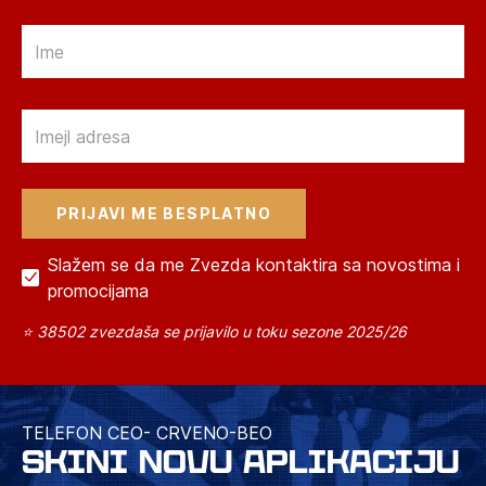
Email
Email
Slažem se da me Zvezda kontaktira sa novostima i
promocijama
⭐ 38502 zvezdaša se prijavilo u toku sezone 2025/26
TELEFON CEO- CRVENO-BEO
SKINI NOVU APLIKACIJU