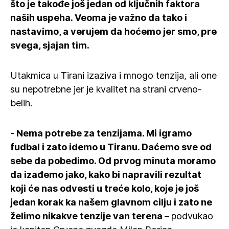
što je takođe još jedan od ključnih faktora
naših uspeha. Veoma je važno da tako i
nastavimo, a verujem da hoćemo jer smo, pre
svega, sjajan tim.
Utakmica u Tirani izaziva i mnogo tenzija, ali one
su nepotrebne jer je kvalitet na strani crveno-
belih.
- Nema potrebe za tenzijama. Mi igramo
fudbal i zato idemo u Tiranu. Daćemo sve od
sebe da pobedimo. Od prvog minuta moramo
da izađemo jako, kako bi napravili rezultat
koji će nas odvesti u treće kolo, koje je još
jedan korak ka našem glavnom cilju i zato ne
želimo nikakve tenzije van terena –
podvukao