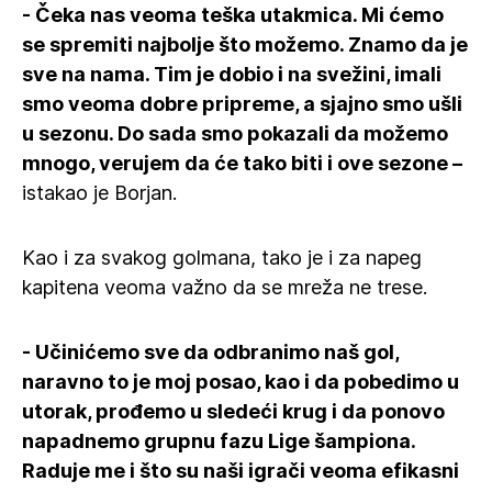
- Čeka nas veoma teška utakmica. Mi ćemo
se spremiti najbolje što možemo. Znamo da je
sve na nama. Tim je dobio i na svežini, imali
smo veoma dobre pripreme, a sjajno smo ušli
u sezonu. Do sada smo pokazali da možemo
mnogo, verujem da će tako biti i ove sezone –
istakao je Borjan.
Kao i za svakog golmana, tako je i za napeg
kapitena veoma važno da se mreža ne trese.
- Učinićemo sve da odbranimo naš gol,
naravno to je moj posao, kao i da pobedimo u
utorak, prođemo u sledeći krug i da ponovo
napadnemo grupnu fazu Lige šampiona.
Raduje me i što su naši igrači veoma efikasni