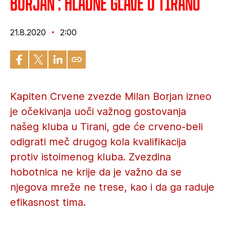
Borjan : Hladne glave u Tiranu
21.8.2020
2:00
Kapiten Crvene zvezde Milan Borjan izneo
je očekivanja uoči važnog gostovanja
našeg kluba u Tirani, gde će crveno-beli
odigrati meč drugog kola kvalifikacija
protiv istoimenog kluba. Zvezdina
hobotnica ne krije da je važno da se
njegova mreže ne trese, kao i da ga raduje
efikasnost tima.