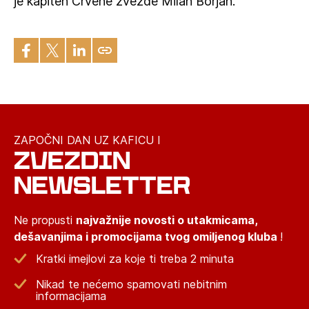
je kapiten Crvene zvezde Milan Borjan.
ZAPOČNI DAN UZ KAFICU I
ZVEZDIN
NEWSLETTER
Ne propusti
najvažnije novosti o utakmicama,
dešavanjima i promocijama tvog omiljenog kluba
!
Kratki imejlovi za koje ti treba 2 minuta
Nikad te nećemo spamovati nebitnim
informacijama