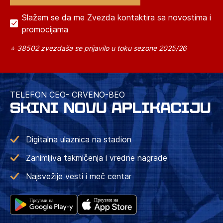
Slažem se da me Zvezda kontaktira sa novostima i
promocijama
⭐ 38502 zvezdaša se prijavilo u toku sezone 2025/26
TELEFON CEO- CRVENO-BEO
SKINI NOVU APLIKACIJU
Digitalna ulaznica na stadion
Zanimljiva takmičenja i vredne nagrade
Najsvežije vesti i meč centar