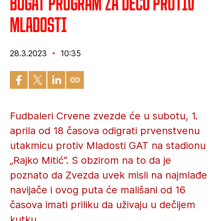
Bogat program za decu protiv
Mladosti
28.3.2023
10:35
Fudbaleri Crvene zvezde će u subotu, 1.
aprila od 18 časova odigrati prvenstvenu
utakmicu protiv Mladosti GAT na stadionu
„Rajko Mitić“. S obzirom na to da je
poznato da Zvezda uvek misli na najmlađe
navijače i ovog puta će mališani od 16
časova imati priliku da uživaju u dečijem
kutku.