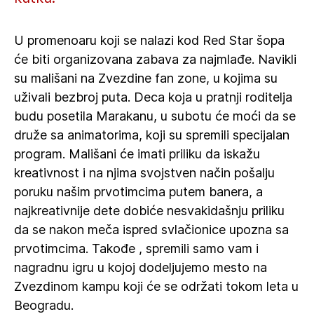
U promenoaru koji se nalazi kod Red Star šopa
će biti organizovana zabava za najmlađe. Navikli
su mališani na Zvezdine fan zone, u kojima su
uživali bezbroj puta. Deca koja u pratnji roditelja
budu posetila Marakanu, u subotu će moći da se
druže sa animatorima, koji su spremili specijalan
program. Mališani će imati priliku da iskažu
kreativnost i na njima svojstven način pošalju
poruku našim prvotimcima putem banera, a
najkreativnije dete dobiće nesvakidašnju priliku
da se nakon meča ispred svlačionice upozna sa
prvotimcima. Takođe , spremili samo vam i
nagradnu igru u kojoj dodeljujemo mesto na
Zvezdinom kampu koji će se održati tokom leta u
Beogradu.