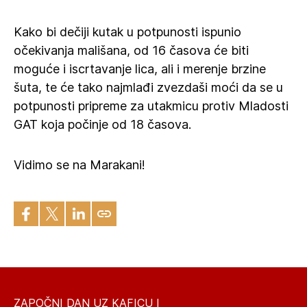
Kako bi dečiji kutak u potpunosti ispunio
očekivanja mališana, od 16 časova će biti
moguće i iscrtavanje lica, ali i merenje brzine
šuta, te će tako najmlađi zvezdaši moći da se u
potpunosti pripreme za utakmicu protiv Mladosti
GAT koja počinje od 18 časova.
Vidimo se na Marakani!
ZAPOČNI DAN UZ KAFICU I