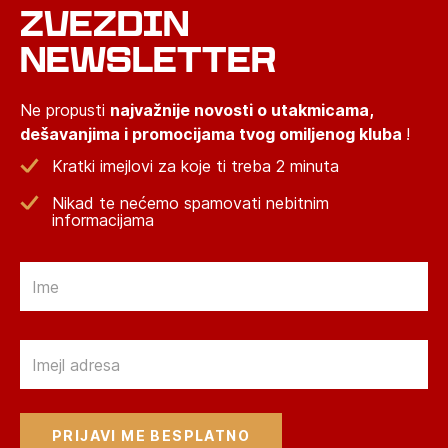
ZVEZDIN
NEWSLETTER
Ne propusti
najvažnije novosti o utakmicama,
dešavanjima i promocijama tvog omiljenog kluba
!
Kratki imejlovi za koje ti treba 2 minuta
Nikad te nećemo spamovati nebitnim
informacijama
Email
Email