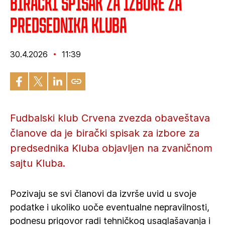
Birački spisak za izbore za
predsednika Kluba
30.4.2026
11:39
Fudbalski klub Crvena zvezda obaveštava
članove da je birački spisak za izbore za
predsednika Kluba objavljen na zvaničnom
sajtu Kluba.
Pozivaju se svi članovi da izvrše uvid u svoje
podatke i ukoliko uoče eventualne nepravilnosti,
podnesu prigovor radi tehničkog usaglašavanja i