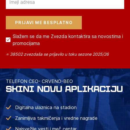
Slažem se da me Zvezda kontaktira sa novostima i
promocijama
⭐ 38502 zvezdaša se prijavilo u toku sezone 2025/26
TELEFON CEO- CRVENO-BEO
SKINI NOVU APLIKACIJU
Digitalna ulaznica na stadion
Zanimljiva takmičenja i vredne nagrade
Najsvežije vesti i meč centar