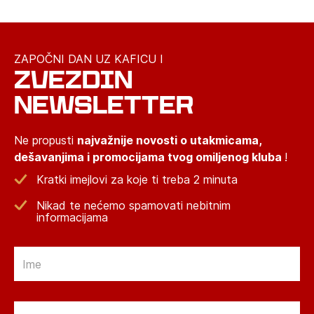
ZAPOČNI DAN UZ KAFICU I
ZVEZDIN
NEWSLETTER
Ne propusti
najvažnije novosti o utakmicama,
dešavanjima i promocijama tvog omiljenog kluba
!
Kratki imejlovi za koje ti treba 2 minuta
Nikad te nećemo spamovati nebitnim
informacijama
Email
Email