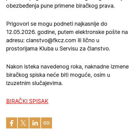
obezbeđenja pune primene biračkog prava.
Prigovori se mogu podneti najkasnije do
12.05.2026. godine, putem elektronske pošte na
adresu: clanstvo@fkcz.com ili lično u
prostorijama Kluba u Servisu za članstvo.
Nakon isteka navedenog roka, naknadne izmene
biračkog spiska neće biti moguće, osim u
izuzetnim slučajevima.
BIRAČKI SPISAK