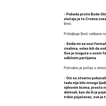
- Pobeda protiv Bode Gli
slučaju je to Crvena zvez
Binić.
Priželjkuje Binić velikane n
-
Sviđa mi se novi forma
rivalima, voleo bih da ovd
Sve je moguće u ovom for
odličnim partijama
.
Pohvalno je pričao o atmos
-
Oni su stvarno pokazali
tada nije bilo mnogo lju
njihovim licima, prosto n
delovali, kao da ih je po
tribin pojačavao, sve je