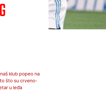
og
 naš klub popeo na
 to što su crveno-
vetar u leđa