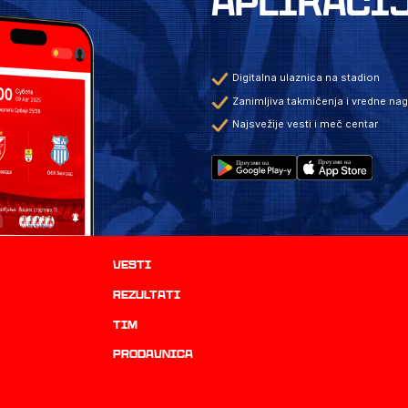
APLIKACI
Digitalna ulaznica na stadion
Zanimljiva takmičenja i vredne na
Najsvežije vesti i meč centar
Vesti
rezultati
TIM
prodavnica