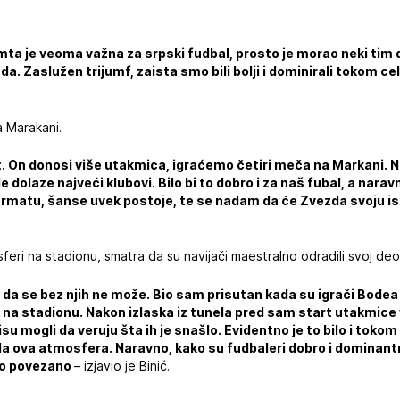
mta je veoma važna za srpski fudbal, prosto je morao neki tim 
da. Zaslužen trijumf, zaista smo bili bolji i dominirali tokom 
a Marakani.
t. On donosi više utakmica, igraćemo četiri meča na Markani. 
e dolaze najveći klubovi. Bilo bi to dobro i za naš fubal, a naravno
matu, šanse uvek postoje, te se nadam da će Zvezda svoju isko
feri na stadionu, smatra da su navijači maestralno odradili svoj deo
 da se bez njih ne može. Bio sam prisutan kada su igrači Bodea 
di na stadionu. Nakon izlaska iz tunela pred sam start utakmice
isu mogli da veruju šta ih je snašlo. Evidentno je to bilo i tok
jela ova atmosfera. Naravno, kako su fudbaleri dobro i dominantn
 to povezano
– izjavio je Binić.