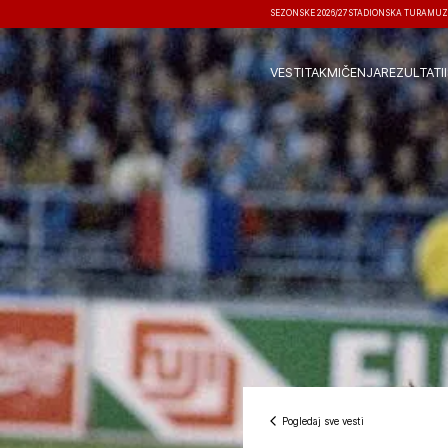
SEZONSKE 2026/27
STADIONSKA TURA
MUZ
VESTI
TAKMIČENJA
REZULTATI
Pogledaj sve vesti