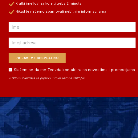
Kratki imejlovi za koje ti treba 2 minuta
Nikad te nećemo spamovati nebitnim informacijama
Email
Email
Slažem se da me Zvezda kontaktira sa novostima i promocijama
⭐ 38502 zvezdaša se prijavilo u toku sezone 2025/26