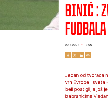
Binić : 
fudbala
29.8.2024
16:00
Jedan od tvoraca n
vrh Evrope i sveta 
beli postigli, a još 
izabranicima Vladan