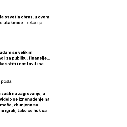
da osvetla obraz, u ovom
cele utakmice
– rekao je
Nadam se velikim
 i za publiku, finansije...
ristiti i nastaviti sa
 posla.
izašli na zagrevanje, a
 videlo se iznenađenje na
om meča, zbunjeno su
o igrali, tako se huk sa