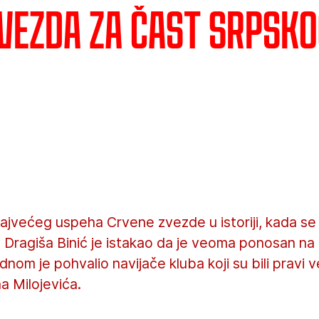
Zvezda za čast srpsk
ajvećeg uspeha Crvene zvezde u istoriji, kada se
- Dragiša Binić je istakao da je veoma ponosan na
jednom je pohvalio navijače kluba koji su bili pravi 
a Milojevića.