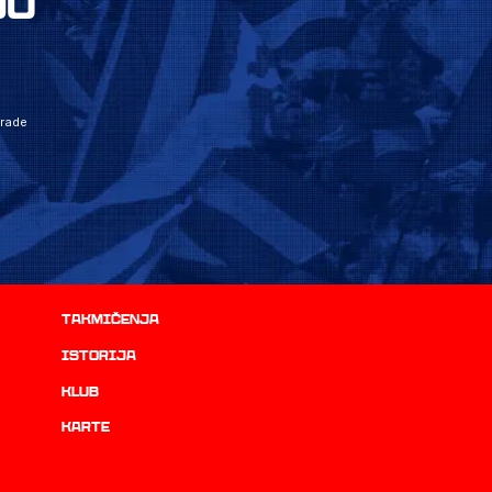
JU
grade
Takmičenja
istorija
Klub
Karte