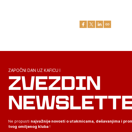
ZAPOČNI DAN UZ KAFICU I
ZVEZDIN
NEWSLETT
Ne propusti
najvažnije novosti o utakmicama, dešavanjima i pr
tvog omiljenog kluba
!