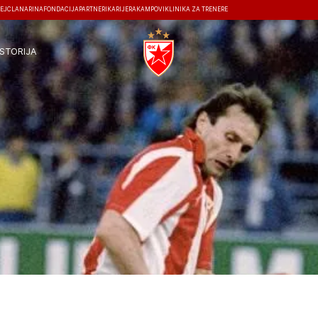
EJ
ČLANARINA
FONDACIJA
PARTNERI
KARIJERA
KAMPOVI
KLINIKA ZA TRENERE
ISTORIJA