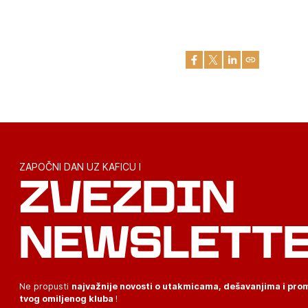
ZAPOČNI DAN UZ KAFICU I
ZVEZDIN
NEWSLETT
Ne propusti
najvažnije novosti o utakmicama, dešavanjima i pr
tvog omiljenog kluba
!