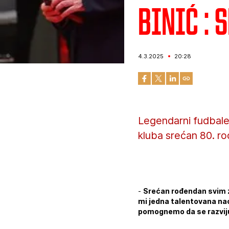
Binić :
4.3.2025
20:28
Legendarni fudbale
kluba srećan 80. r
-
Srećan rođendan svim z
mi jedna talentovana nac
pomognemo da se razviju