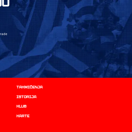
JU
grade
Takmičenja
istorija
Klub
Karte