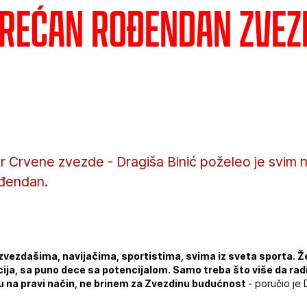
 Srećan rođendan zve
r Crvene zvezde - Dragiša Binić poželeo je svim 
ođendan.
vezdašima, navijačima, sportistima, svima iz sveta sporta. 
ija, sa puno dece sa potencijalom. Samo treba što više da rad
 na pravi način, ne brinem za Zvezdinu budućnost
- poručio je 