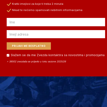
Kratki imejlovi za koje ti treba 2 minuta
Nikad te nećemo spamovati nebitnim informacijama
Email
Email
Slažem se da me Zvezda kontaktira sa novostima i promocijama
⭐ 38502 zvezdaša se prijavilo u toku sezone 2025/26