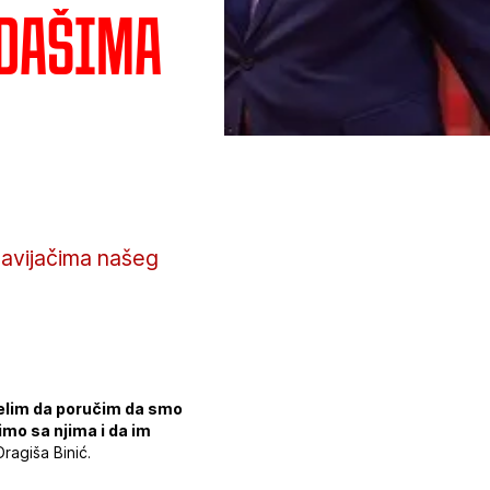
zdašima
navijačima našeg
Želim da poručim da smo
imo sa njima i da im
Dragiša Binić.