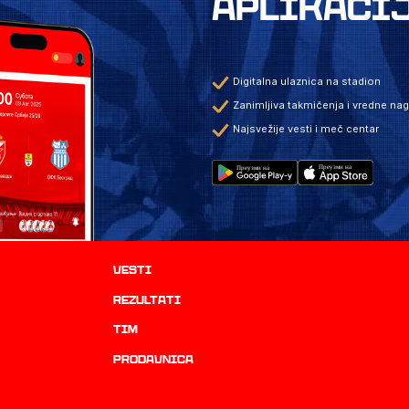
APLIKACI
Digitalna ulaznica na stadion
Zanimljiva takmičenja i vredne na
Najsvežije vesti i meč centar
Vesti
rezultati
TIM
prodavnica