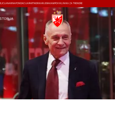
EJ
ČLANARINA
FONDACIJA
PARTNERI
KARIJERA
KAMPOVI
KLINIKA ZA TRENERE
ISTORIJA