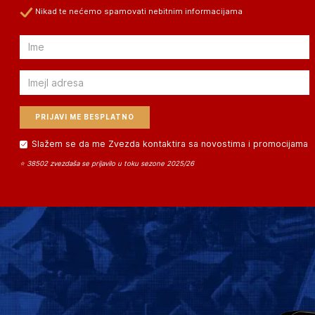
Nikad te nećemo spamovati nebitnim informacijama
Email
Email
Slažem se da me Zvezda kontaktira sa novostima i promocijama
⭐ 38502 zvezdaša se prijavilo u toku sezone 2025/26