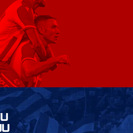
VU
JU