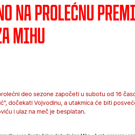
no na prolećnu premi
za Mihu
rolećni deo sezone započeti u subotu od 16 ča
ić", dočekati Vojvodinu, a utakmica će biti posve
loviću i ulaz na meč je besplatan.