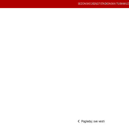
SEZONSKE 2026/27
STADIONSKA TURA
MUZ
VESTI
TAKMIČENJA
REZULTATI
Pogledaj sve vesti