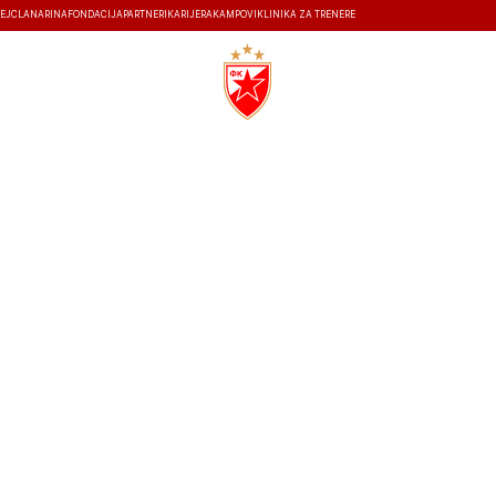
EJ
ČLANARINA
FONDACIJA
PARTNERI
KARIJERA
KAMPOVI
KLINIKA ZA TRENERE
ISTORIJA