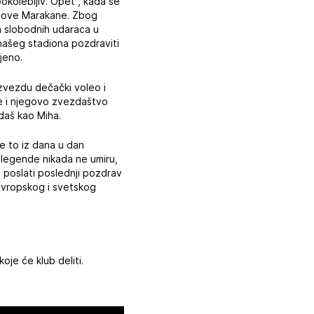
kolebljiv. Opet , kada se
idove Marakane. Zbog
a slobodnih udaraca u
 našeg stadiona pozdraviti
jeno.
 zvezdu dečački voleo i
 je i njegovo zvezdaštvo
daš kao Miha.
ne to iz dana u dan
 legende nikada ne umiru,
 poslati poslednji pozdrav
 evropskog i svetskog
je će klub deliti.