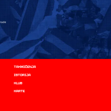
grade
Takmičenja
istorija
Klub
Karte