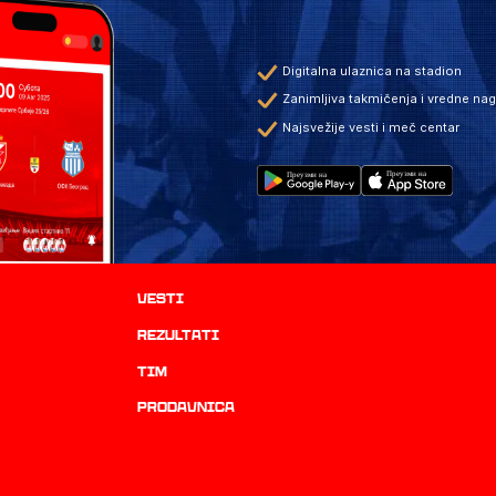
Digitalna ulaznica na stadion
Zanimljiva takmičenja i vredne na
Najsvežije vesti i meč centar
Vesti
rezultati
TIM
prodavnica