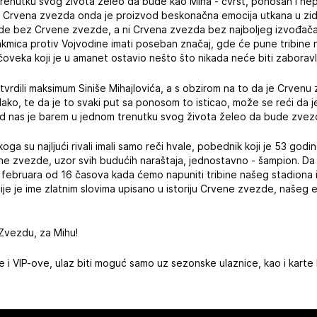
renutku svog života želeo da bude kao Miha - čvrst, ponosan i nepo
vi Crvena zvezda onda je proizvod beskonačna emocija utkana u z
e ide bez Crvene zvezde, a ni Crvena zvezda bez najboljeg izvođač
utakmica protiv Vojvodine imati poseban značaj, gde će pune tribine
oveka koji je u amanet ostavio nešto što nikada neće biti zaboravl
tvrdili maksimum Siniše Mihajlovića, a s obzirom na to da je Crvenu
 lako, te da je to svaki put sa ponosom to isticao, može se reći da
od nas je barem u jednom trenutku svog života želeo da bude zvez
koga su najljući rivali imali samo reči hvale, pobednik koji je 53 godi
ne zvezde, uzor svih budućih naraštaja, jednostavno - šampion. Da
 februara od 16 časova kada ćemo napuniti tribine našeg stadiona i
 čije je ime zlatnim slovima upisano u istoriju Crvene zvezde, našeg
 Zvezdu, za Mihu!
i VIP-ove, ulaz biti moguć samo uz sezonske ulaznice, kao i karte ko