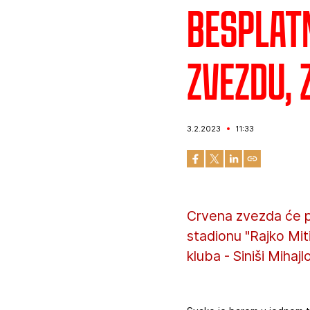
Besplat
Zvezdu, 
3.2.2023
11:33
Crvena zvezda će p
stadionu "Rajko Mit
kluba - Siniši Mihaj