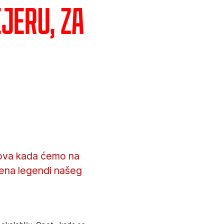
jeru, za
sova kada ćemo na
ćena legendi našeg