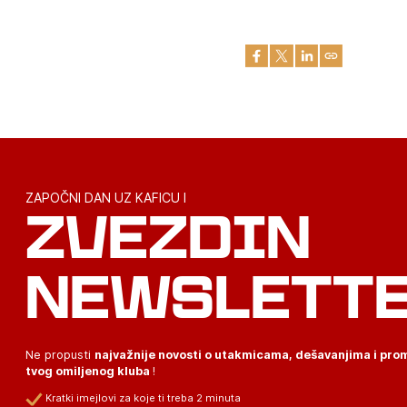
ZAPOČNI DAN UZ KAFICU I
ZVEZDIN
NEWSLETT
Ne propusti
najvažnije novosti o utakmicama, dešavanjima i pr
tvog omiljenog kluba
!
Kratki imejlovi za koje ti treba 2 minuta