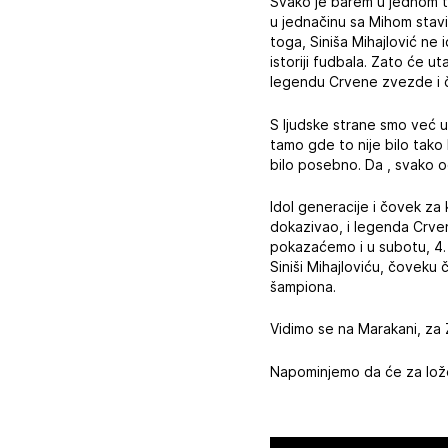
Svako je barem u jednom t
u jednačinu sa Mihom sta
toga, Siniša Mihajlović n
istoriji fudbala. Zato će 
legendu Crvene zvezde i č
S ljudske strane smo već u
tamo gde to nije bilo tako
bilo posebno. Da , svako 
Idol generacije i čovek za 
dokazivao, i legenda Crve
pokazaćemo i u subotu, 4.
Siniši Mihajloviću, čoveku
šampiona.
Vidimo se na Marakani, za
Napominjemo da će za lože 