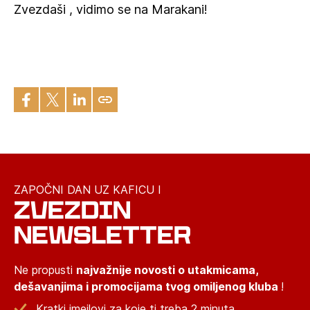
Zvezdaši , vidimo se na Marakani!
ZAPOČNI DAN UZ KAFICU I
ZVEZDIN
NEWSLETTER
Ne propusti
najvažnije novosti o utakmicama,
dešavanjima i promocijama tvog omiljenog kluba
!
Kratki imejlovi za koje ti treba 2 minuta