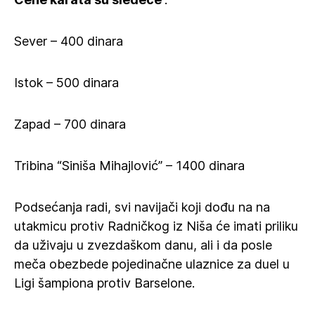
Sever – 400 dinara
Istok – 500 dinara
Zapad – 700 dinara
Tribina “Siniša Mihajlović” – 1400 dinara
Podsećanja radi, svi navijači koji dođu na na
utakmicu protiv Radničkog iz Niša će imati priliku
da uživaju u zvezdaškom danu, ali i da posle
meča obezbede pojedinačne ulaznice za duel u
Ligi šampiona protiv Barselone.