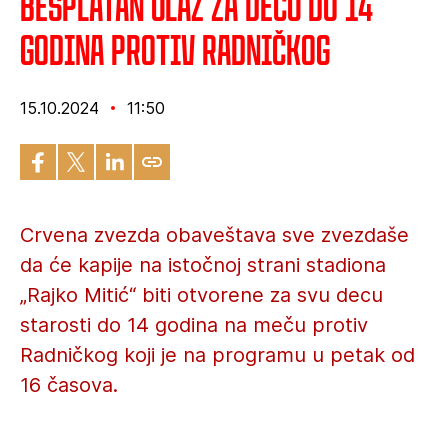
Besplatan ulaz za decu do 14
godina protiv Radničkog
15.10.2024
11:50
Crvena zvezda obaveštava sve zvezdaše
da će kapije na istočnoj strani stadiona
„Rajko Mitić“ biti otvorene za svu decu
starosti do 14 godina na meču protiv
Radničkog koji je na programu u petak od
16 časova.