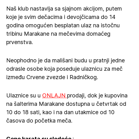
Naš klub nastavlja sa sjajnom akcijom, putem
koje je svim dečacima i devojčicama do 14
godina omogućen besplatan ulaz na istočnu
tribinu Marakane na mečevima domaćeg
prvenstva.
Neophodno je da mališani budu u pratnji jedne
odrasle osobe koja poseduje ulaznicu za meč
između Crvene zvezde i Radničkog.
Ulaznice su u
ONLAJN
prodaji, dok je kupovina
na šalterima Marakane dostupna u četvrtak od
10 do 18 sati, kao i na dan utakmice od 10
časova do početka meča.
Cene karata su sledeće
: