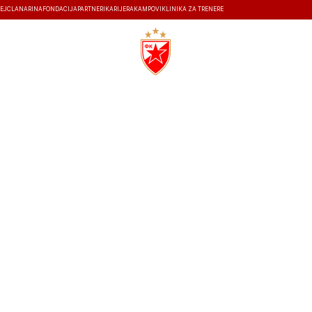
EJ
ČLANARINA
FONDACIJA
PARTNERI
KARIJERA
KAMPOVI
KLINIKA ZA TRENERE
ISTORIJA