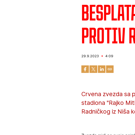
Besplata
protiv 
29.9.2023
4:09
Crvena zvezda sa p
stadiona "Rajko Mit
Radničkog iz Niša k