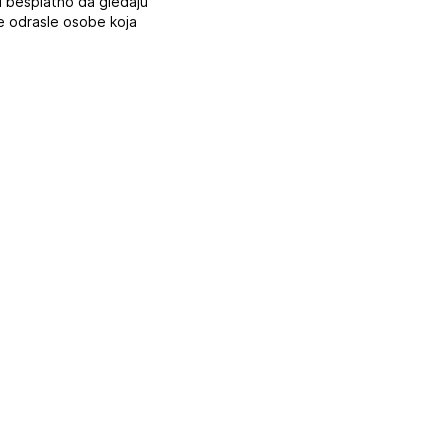
u besplatno da gledaju
ne odrasle osobe koja