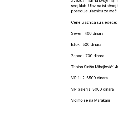
Zvezda misli na svoje najm
svoj klub. Ulaz na istočnoj
poseduje ulaznicu za meč 
Cene ulaznica su sledeće:
Sever : 400 dinara
Istok : 500 dinara
Zapad : 700 dinara
Tribina Siniša Mihajlović:1
VIP 1 i 2: 6500 dinara
VIP Galerija: 8000 dinara
Vidimo se na Marakani.