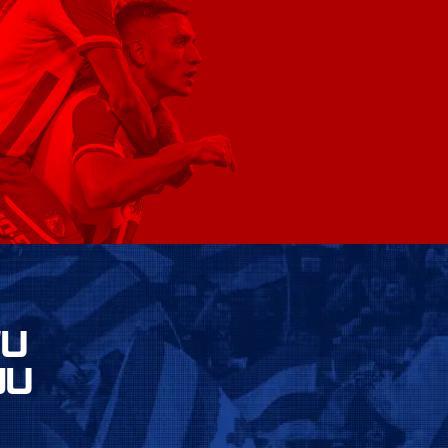
VU
JU