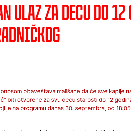
n ulaz za decu do 12
Radničkog
onosom obaveštava mališane da će sve kapije na 
ić" biti otvorene za svu decu starosti do 12 godi
oji je na programu danas 30. septembra, od 18:05