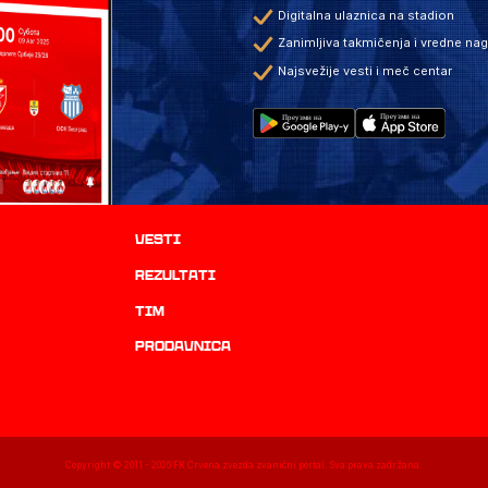
Digitalna ulaznica na stadion
Zanimljiva takmičenja i vredne na
Najsvežije vesti i meč centar
Vesti
rezultati
TIM
prodavnica
Copyright © 2011 -
2026
FK Crvena zvezda zvanični portal. Sva prava zadržana.