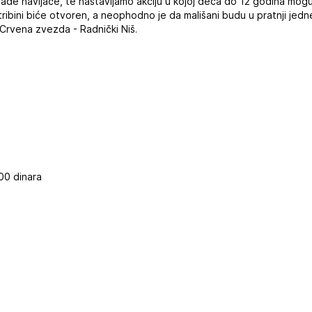
lađe navijače, te nastavljamo akciju u kojoj deca do 12 godina mog
 tribini biće otvoren, a neophodno je da mališani budu u pratnji jed
Crvena zvezda - Radnički Niš.
400 dinara