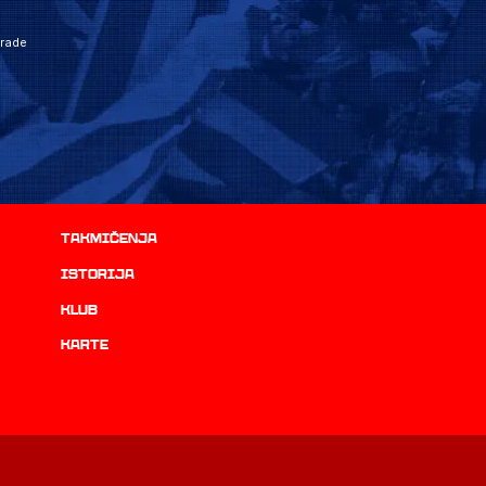
grade
Takmičenja
istorija
Klub
Karte