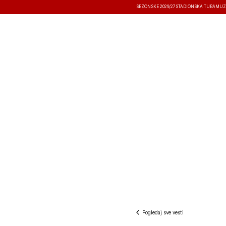
SEZONSKE 2026/27
STADIONSKA TURA
MUZ
VESTI
TAKMIČENJA
REZULTATI
Pogledaj sve vesti