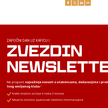
ZAPOČNI DAN UZ KAFICU I
ZVEZDIN
NEWSLETT
Ne propusti
najvažnije novosti o utakmicama, dešavanjima i pr
tvog omiljenog kluba
!
Kratki imejlovi za koje ti treba 2 minuta
Nikad te nećemo spamovati nebitnim informacijama