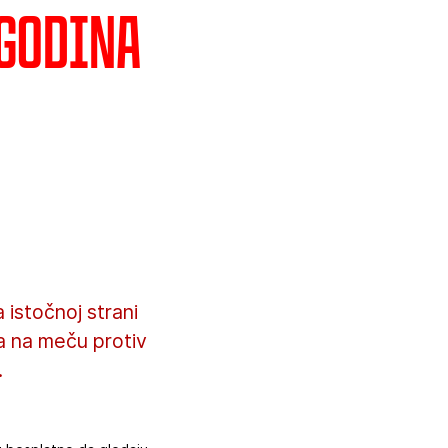
 godina
istočnoj strani
na na meču protiv
.