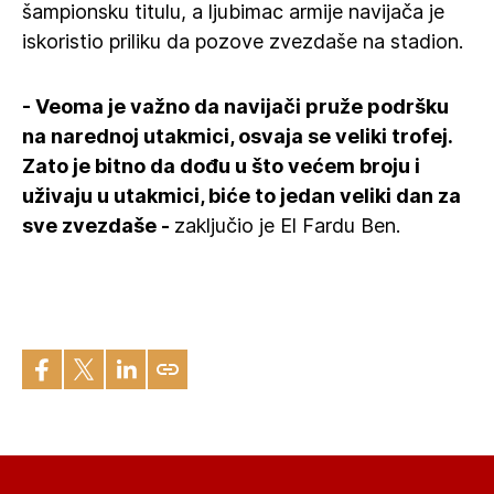
šampionsku titulu, a ljubimac armije navijača je
iskoristio priliku da pozove zvezdaše na stadion.
- Veoma je važno da navijači pruže podršku
na narednoj utakmici, osvaja se veliki trofej.
Zato je bitno da dođu u što većem broju i
uživaju u utakmici, biće to jedan veliki dan za
sve zvezdaše -
zaključio je El Fardu Ben.