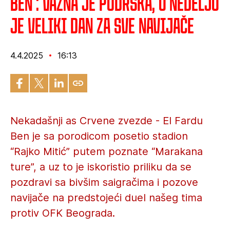
Ben : Važna je podrška, u nedelju
je veliki dan za sve navijače
4.4.2025
16:13
Nekadašnji as Crvene zvezde - El Fardu
Ben je sa porodicom posetio stadion
“Rajko Mitić” putem poznate “Marakana
ture”, a uz to je iskoristio priliku da se
pozdravi sa bivšim saigračima i pozove
navijače na predstojeći duel našeg tima
protiv OFK Beograda.