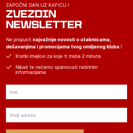
ZAPOČNI DAN UZ KAFICU I
ZVEZDIN
NEWSLETTER
Ne propusti
najvažnije novosti o utakmicama,
dešavanjima i promocijama tvog omiljenog kluba
!
Kratki imejlovi za koje ti treba 2 minuta
Nikad te nećemo spamovati nebitnim
informacijama
Email
Email