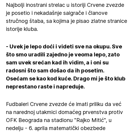
Najbolji inostrani strelac u istoriji Crvene zvezde
je posetio i nekadašnje saigrače i članove
stručnog štaba, sa kojima je pisao zlatne stranice
istorije kluba.
- Uvek je lepo doći i videti sve na okupu. Sve
što smo uradili zajedno je veoma lepo, zato
sam uvek srećan kad ih vidim, a i oni su
radosni što sam došao da ih posetim.
Osećam se kao kod kuće. Drago mi je što klub
neprestano raste i napreduje.
Fudbaleri Crvene zvezde će imati priliku da već
na narednoj utakmici domaćeg prvenstva protiv
OFK Beograda na stadionu "Rajko Mitić", u
nedelju - 6. aprila matematički obezbede