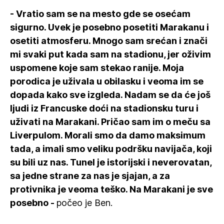
- Vratio sam se na mesto gde se osećam
sigurno. Uvek je posebno posetiti Marakanu i
osetiti atmosferu. Mnogo sam srećan i znači
mi svaki put kada sam na stadionu, jer oživim
uspomene koje sam stekao ranije. Moja
porodica je uživala u obilasku i veoma im se
dopada kako sve izgleda. Nadam se da će još
ljudi iz Francuske doći na stadionsku turu i
uživati na Marakani. Pričao sam im o meču sa
Liverpulom. Morali smo da damo maksimum
tada, a imali smo veliku podršku navijača, koji
su bili uz nas. Tunel je istorijski i neverovatan,
sa jedne strane za nas je sjajan, a za
protivnika je veoma teško. Na Marakani je sve
posebno -
počeo je Ben.