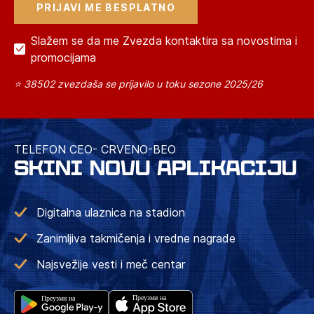
Slažem se da me Zvezda kontaktira sa novostima i
promocijama
⭐ 38502 zvezdaša se prijavilo u toku sezone 2025/26
TELEFON CEO- CRVENO-BEO
SKINI NOVU APLIKACIJU
Digitalna ulaznica na stadion
Zanimljiva takmičenja i vredne nagrade
Najsvežije vesti i meč centar