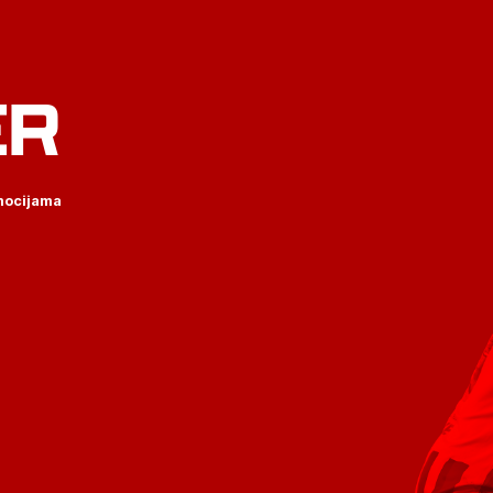
ER
omocijama