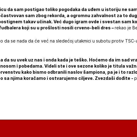
icu da sam postigao toliko pogodaka da uđem u istoriju ne sa
Počastvovan sam zbog rekorda, a ogromnu zahvalnost za to du
 postignem takav učinak. Već dugo igram ovde i svestan sam koli
udbalera koji su u prošlosti nosili crveno-beli dres –
rekao je B
kao da se nada da će već na sledećoj utakmici u subotu protiv TSC-
luža da su uvek uz nas i onda kada je teško. Hoćemo da im sad v
osom i pobedama. Videli ste i ove sezone koliko je titula va
rvenstvu kako bismo odbranili naslov šampiona, pa je i to razl
o sa njima koračamo i ostvarujemo ciljeve. Zvezdaši dođite -
p