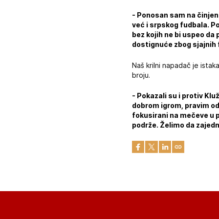
- Ponosan sam na činjen
već i srpskog fudbala. 
bez kojih ne bi uspeo da
dostignuće zbog sjajnih f
Naš krilni napadač je ista
broju.
- Pokazali su i protiv K
dobrom igrom, pravim odn
fokusirani na mečeve u p
podrže. Želimo da zajedn