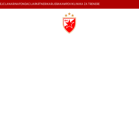
EJ
ČLANARINA
FONDACIJA
PARTNERI
KARIJERA
KAMPOVI
KLINIKA ZA TRENERE
ISTORIJA