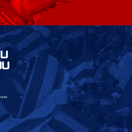
VU
JU
grade