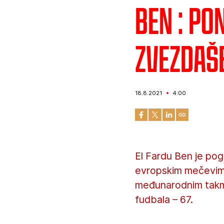
Ben : Po
zvezdaš
18.8.2021
4:00
El Fardu Ben je pog
evropskim mečevima,
međunarodnim takmič
fudbala – 67.