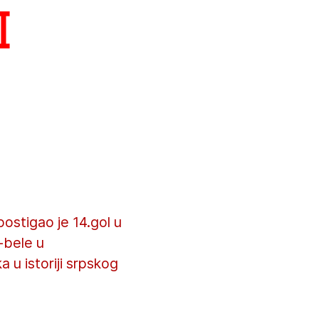
i
ostigao je 14.gol u
-bele u
 u istoriji srpskog