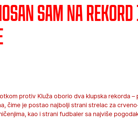
nosan sam na rekord 
e
otkom protiv Kluža oborio dva klupska rekorda – p
 čime je postao najbolji strani strelac za crveno
enjima, kao i strani fudbaler sa najviše pogodaka