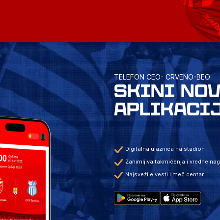
TELEFON CEO- CRVENO-BEO
SKINI NO
APLIKACI
Digitalna ulaznica na stadion
Zanimljiva takmičenja i vredne na
Najsvežije vesti i meč centar