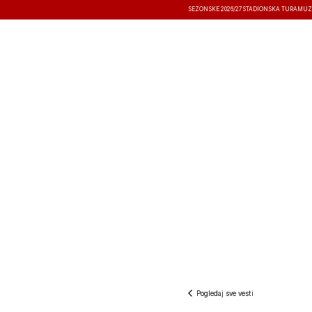
SEZONSKE 2026/27
STADIONSKA TURA
MUZ
VESTI
TAKMIČENJA
REZULTATI
Pogledaj sve vesti