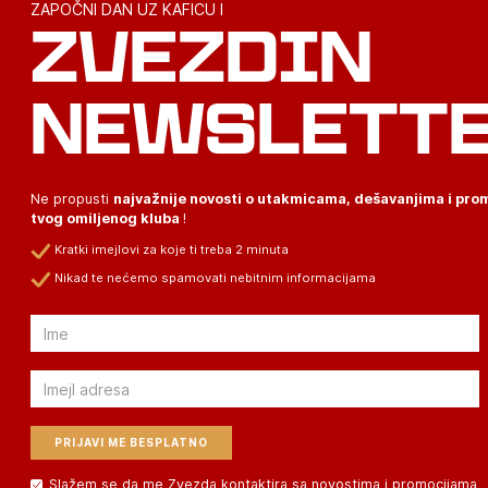
ZAPOČNI DAN UZ KAFICU I
ZVEZDIN
NEWSLETT
Ne propusti
najvažnije novosti o utakmicama, dešavanjima i pr
tvog omiljenog kluba
!
Kratki imejlovi za koje ti treba 2 minuta
Nikad te nećemo spamovati nebitnim informacijama
Email
Email
Slažem se da me Zvezda kontaktira sa novostima i promocijama