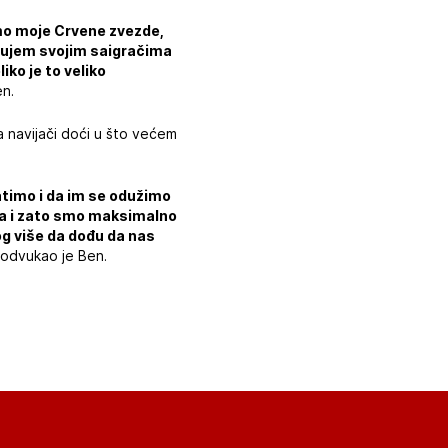
mo moje Crvene zvezde,
gujem svojim saigračima
ko je to veliko
en.
a navijači doći u što većem
ratimo i da im se odužimo
žna i zato smo maksimalno
og više da dođu da nas
odvukao je Ben.