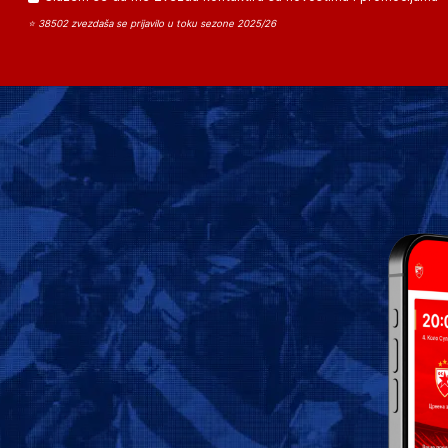
⭐ 38502 zvezdaša se prijavilo u toku sezone 2025/26