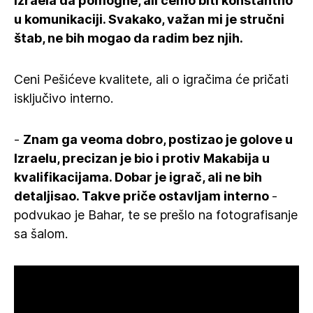
Izraela da pomogne, ali ćemo biti konstantno
u komunikaciji. Svakako, važan mi je stručni
štab, ne bih mogao da radim bez njih.
Ceni Pešićeve kvalitete, ali o igračima će pričati
isključivo interno.
-
Znam ga veoma dobro, postizao je golove u
Izraelu, precizan je bio i protiv Makabija u
kvalifikacijama. Dobar je igrač, ali ne bih
detaljisao. Takve priče ostavljam interno
-
podvukao je Bahar, te se prešlo na fotografisanje
sa šalom.