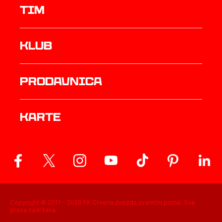
TIM
Klub
prodavnica
Karte
Copyright © 2011 -
2026
FK Crvena zvezda zvanični portal. Sva
prava zadržana.