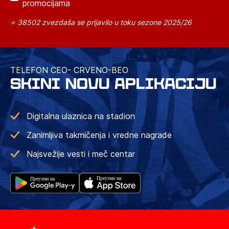
promocijama
⭐ 38502 zvezdaša se prijavilo u toku sezone 2025/26
TELEFON CEO- CRVENO-BEO
SKINI NOVU APLIKACIJU
Digitalna ulaznica na stadion
Zanimljiva takmičenja i vredne nagrade
Najsvežije vesti i meč centar