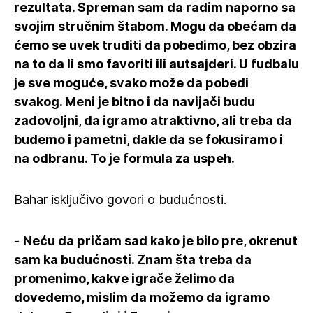
rezultata. Spreman sam da radim naporno sa
svojim stručnim štabom. Mogu da obećam da
ćemo se uvek truditi da pobedimo, bez obzira
na to da li smo favoriti ili autsajderi. U fudbalu
je sve moguće, svako može da pobedi
svakog. Meni je bitno i da navijači budu
zadovoljni, da igramo atraktivno, ali treba da
budemo i pametni, dakle da se fokusiramo i
na odbranu. To je formula za uspeh.
Bahar isključivo govori o budućnosti.
-
Neću da pričam sad kako je bilo pre, okrenut
sam ka budućnosti. Znam šta treba da
promenimo, kakve igrače želimo da
dovedemo, mislim da možemo da igramo