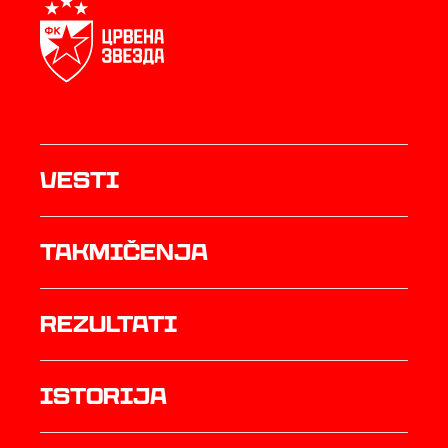
Vesti
Takmičenja
rezultati
istorija