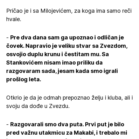
Pričao je i sa Milojevićem, za koga ima samo reči
hvale.
-
Pre dva dana sam ga upoznao i odličan je
čovek. Napravio je veliku stvar sa Zvezdom,
osvojio duplu krunu i čestitam mu. Sa
Stankovićem nisam imao priliku da
razgovaram sada, jesam kada smo igrali
prošlog leta.
Otkrio je da je odmah prepoznao želju i kluba, ali i
svoju da dođe u Zvezdu.
-
Razgovarali smo dva puta. Prvi put je bilo
pred važnu utakmicu za Makabi, i trebalo mi