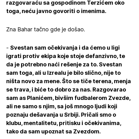
razgovaraću sa gospodinom Terzićem oko
toga, neću javno govoriti o imenima.
Zna Bahar tačno gde je došao.
-
Svestan sam očekivanja i da ćemo u ligi
igrati protiv ekipa koje stoje defanzivno, te
da je potrebno naći rešenje za to. Svestan
sam toga, ali u Izrealu je bilo slično, nije to
ništa novo za mene. Što se tiče terena, menja
se trava, i biće to dobro za nas. Razgovarao
sam as Planićem, bivšim fudbalerom Zvezde,
ali ne samo s njim, sa još mnogo ljudi koji
poznaju dešavanja u Srbiji. Pričali smo o
klubu, mentalitetu, pritisku i očekivanima,
tako da sam upoznat sa Zvezdom.