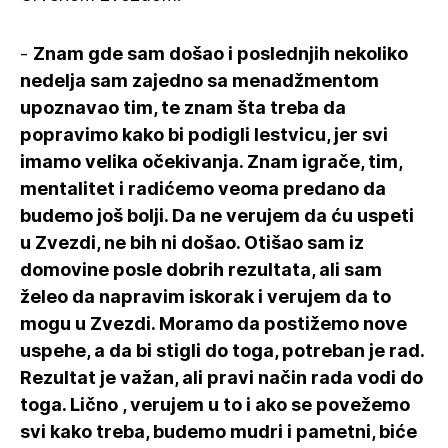
-
Znam gde sam došao i poslednjih nekoliko
nedelja sam zajedno sa menadžmentom
upoznavao tim, te znam šta treba da
popravimo kako bi podigli lestvicu, jer svi
imamo velika očekivanja. Znam igrače, tim,
mentalitet i radićemo veoma predano da
budemo još bolji. Da ne verujem da ću uspeti
u Zvezdi, ne bih ni došao. Otišao sam iz
domovine posle dobrih rezultata, ali sam
želeo da napravim iskorak i verujem da to
mogu u Zvezdi. Moramo da postižemo nove
uspehe, a da bi stigli do toga, potreban je rad.
Rezultat je važan, ali pravi način rada vodi do
toga. Lično , verujem u to i ako se povežemo
svi kako treba, budemo mudri i pametni, biće