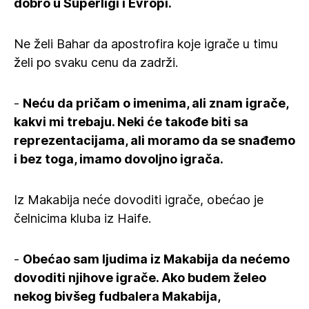
dobro u Superligi i Evropi.
Ne želi Bahar da apostrofira koje igrače u timu
želi po svaku cenu da zadrži.
-
Neću da pričam o imenima, ali znam igrače,
kakvi mi trebaju. Neki će takođe biti sa
reprezentacijama, ali moramo da se snađemo
i bez toga, imamo dovoljno igrača.
Iz Makabija neće dovoditi igrače, obećao je
čelnicima kluba iz Haife.
-
Obećao sam ljudima iz Makabija da nećemo
dovoditi njihove igrače. Ako budem želeo
nekog bivšeg fudbalera Makabija,