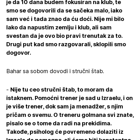
je da 10 dana budem fokusiran na klub, te
smo se dogovorili da se sačeka malo, iako
sam već i tada znao da ću doći. Nije mi bilo
lako da napustim zemlju i klub, ali sam
svestan da je ovo bio pravi trenutak za to.
Drugi put kad smo razgovarali, sklopili smo
dogovor.
Bahar sa sobom dovodi i stručni štab.
-
Nije tu ceo stručni štab, to moram da
istaknem. Pomoćni trener je sad u Izraelu, i on
je više trener, dok sam ja menadžer, s njim
pričam o svemu. O treneru golmana svi znate,
pisalo se o tome da radi na prekidima.
Takođe, psiholog će povremeno dolaziti iz