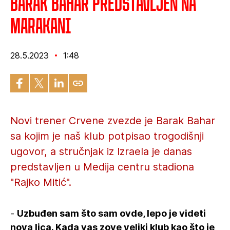
Barak Bahar predstavljen na
Marakani
28.5.2023
1:48
Novi trener Crvene zvezde je Barak Bahar
sa kojim je naš klub potpisao trogodišnji
ugovor, a stručnjak iz Izraela je danas
predstavljen u Medija centru stadiona
"Rajko Mitić".
-
Uzbuđen sam što sam ovde, lepo je videti
nova lica. Kada vas zove veliki klub kao što je