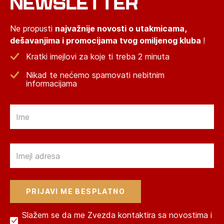
NEWSLETTER
Ne propusti
najvažnije novosti o utakmicama,
dešavanjima i promocijama tvog omiljenog kluba
!
Kratki imejlovi za koje ti treba 2 minuta
Nikad te nećemo spamovati nebitnim
informacijama
Email
Email
Slažem se da me Zvezda kontaktira sa novostima i