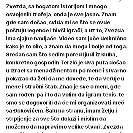
Zvezda, sa bogatom istorijom i mnogo
osvojenih trofeja, onda je sve jasno. Znam
gde sam došao, sviđa mi se što se ovde
poštuju legende i bivši igrači, a uz to, Zvezda
ima sjajne navijače. Video sam juče delimično
kako je to bilo, a znam da mogu i bolje od toga.
Srećan sam što sedim pored ljudi iz kluba,
konkretno gospodin Terzić je dva puta došao
u Izrael sa menadžmentom po mene i stvarno
pokazao da želi da me dovede, te da veruje u
mene i stručni štab. Znao je sve o meni, gde
sam rođen, pa i to da volim da igram tenis, te
smo se dogovorili da će mi organizovati meč
sa Đokovićem. Šalu na stranu, imam želju i
strpljenje za sve što dolazi i mislim da
možemo da napravimo velike stvari. Zvezda