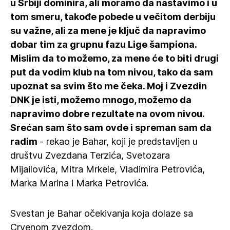
u Srbiji dominira, ali moramo da nastavimo i u
tom smeru, takođe pobede u večitom derbiju
su važne, ali za mene je ključ da napravimo
dobar tim za grupnu fazu Lige šampiona.
Mislim da to možemo, za mene će to biti drugi
put da vodim klub na tom nivou, tako da sam
upoznat sa svim što me čeka. Moj i Zvezdin
DNK je isti, možemo mnogo, možemo da
napravimo dobre rezultate na ovom nivou.
Srećan sam što sam ovde i spreman sam da
radim
- rekao je Bahar, koji je predstavljen u
društvu Zvezdana Terzića, Svetozara
Mijailovića, Mitra Mrkele, Vladimira Petrovića,
Marka Marina i Marka Petrovića.
Svestan je Bahar očekivanja koja dolaze sa
Crvenom zvezdom.