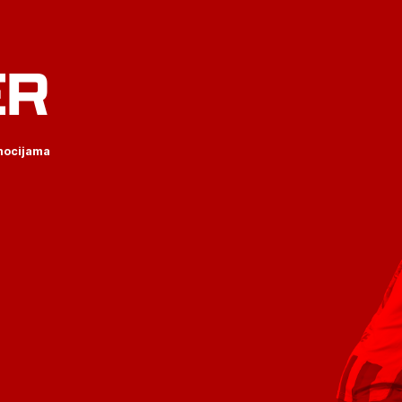
ER
omocijama