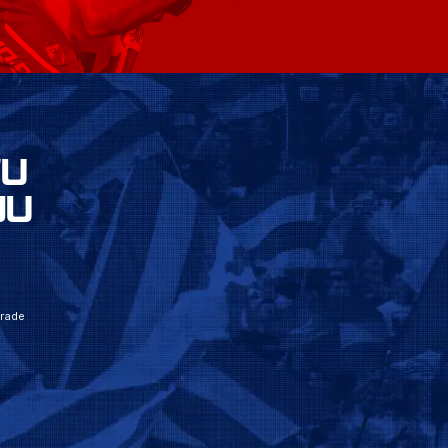
VU
JU
grade