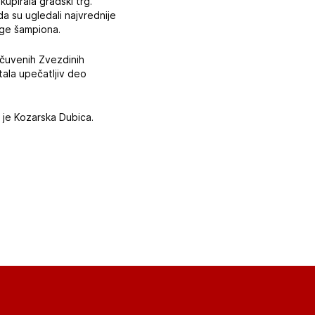
upirala gradski trg.
a su ugledali najvrednije
ige šampiona.
 čuvenih Zvezdinih
ala upečatljiv deo
 je Kozarska Dubica.