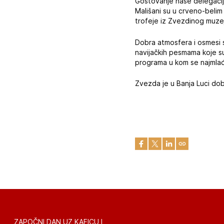
Gostovanje naše delegacije
Mališani su u crveno-belim
trofeje iz Zvezdinog muze
Dobra atmosfera i osmesi 
navijačkih pesmama koje s
programa u kom se najmlađ
Zvezda je u Banja Luci dob
ZAPOČNI DAN UZ KAFICU I