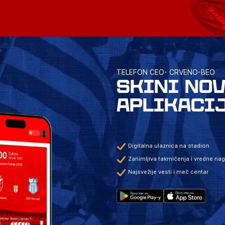
TELEFON CEO- CRVENO-BEO
SKINI NO
APLIKACI
Digitalna ulaznica na stadion
Zanimljiva takmičenja i vredne na
Najsvežije vesti i meč centar