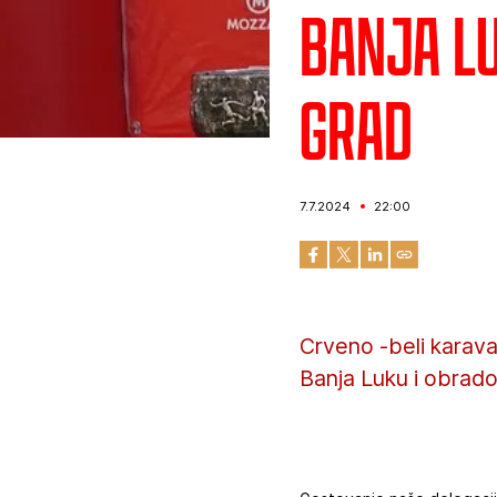
Banja L
grad
7.7.2024
22:00
Crveno -beli karav
Banja Luku i obrad