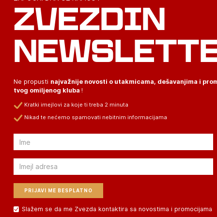
ZVEZDIN
NEWSLETT
Ne propusti
najvažnije novosti o utakmicama, dešavanjima i pr
tvog omiljenog kluba
!
Kratki imejlovi za koje ti treba 2 minuta
Nikad te nećemo spamovati nebitnim informacijama
Email
Email
Slažem se da me Zvezda kontaktira sa novostima i promocijama