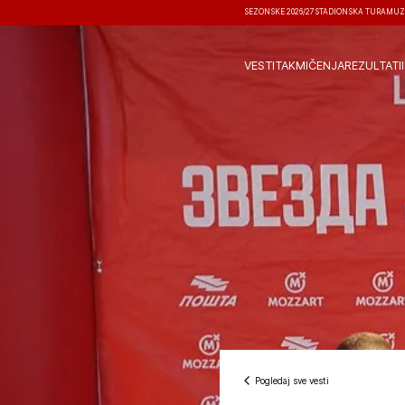
SEZONSKE 2026/27
STADIONSKA TURA
MUZ
VESTI
TAKMIČENJA
REZULTATI
Pogledaj sve vesti