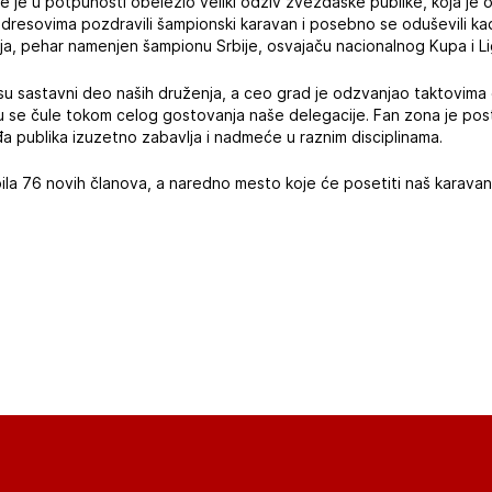
 je u potpunosti obeležio veliki odziv zvezdaške publike, koja je ok
 dresovima pozdravili šampionski karavan i posebno se oduševili kad
ja, pehar namenjen šampionu Srbije, osvajaču nacionalnog Kupa i L
su sastavni deo naših druženja, a ceo grad je odzvanjao taktovima
u se čule tokom celog gostovanja naše delegacije. Fan zona je post
a publika izuzetno zabavlja i nadmeće u raznim disciplinama.
ila 76 novih članova, a naredno mesto koje će posetiti naš karavan