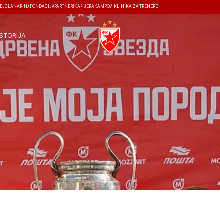
EJ
ČLANARINA
FONDACIJA
PARTNERI
KARIJERA
KAMPOVI
KLINIKA ZA TRENERE
ISTORIJA