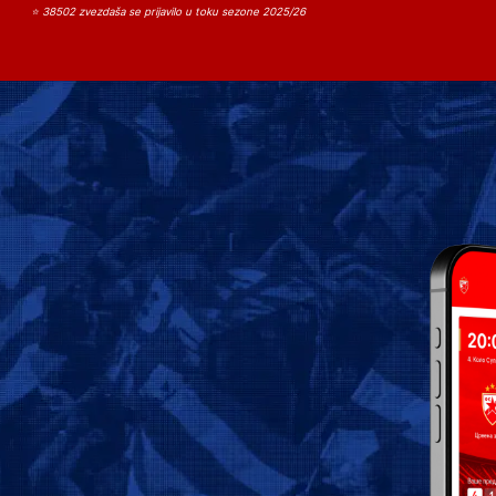
⭐ 38502 zvezdaša se prijavilo u toku sezone 2025/26