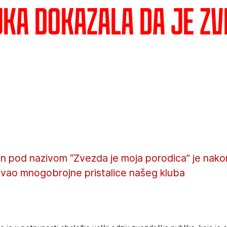
uka dokazala da je Zv
an pod nazivom “Zvezda je moja porodica” je nako
ovao mnogobrojne pristalice našeg kluba