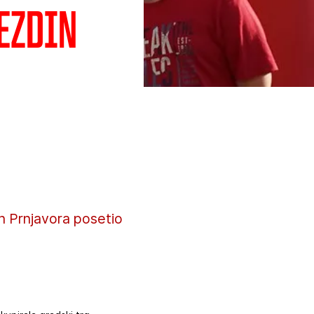
ezdin
n Prnjavora posetio