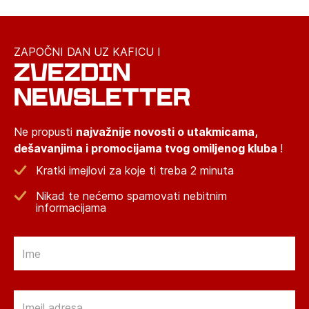
ZAPOČNI DAN UZ KAFICU I
ZVEZDIN
NEWSLETTER
Ne propusti
najvažnije novosti o utakmicama,
dešavanjima i promocijama tvog omiljenog kluba
!
Kratki imejlovi za koje ti treba 2 minuta
Nikad te nećemo spamovati nebitnim
informacijama
Email
Email