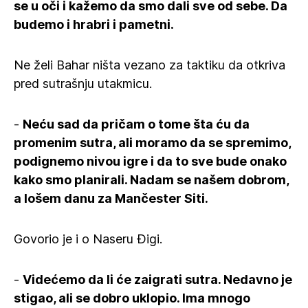
se u oči i kažemo da smo dali sve od sebe. Da
budemo i hrabri i pametni.
Ne želi Bahar ništa vezano za taktiku da otkriva
pred sutrašnju utakmicu.
-
Neću sad da pričam o tome šta ću da
promenim sutra, ali moramo da se spremimo,
podignemo nivou igre i da to sve bude onako
kako smo planirali. Nadam se našem dobrom,
a lošem danu za Mančester Siti.
Govorio je i o Naseru Đigi.
-
Videćemo da li će zaigrati sutra. Nedavno je
stigao, ali se dobro uklopio. Ima mnogo