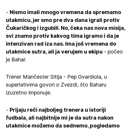
-
Nismo imali mnogo vremena da spremamo
utakmicu, jer smo pre dva dana igrali protiv
Čukaričkog i izgubili. No, čeka nas nova misija,
svi znamo protiv kakvog tima igramo i da je
intenzivan rad iza nas. Ima još vremena do
utakmice sutra, ali ja verujem u ekipu
- počeo
je Bahar.
Trener Mančester Sitija - Pep Gvardiola, u
superlativima govori o Zvezdi, što Baharu
izuzetno imponuje.
-
Prijaju reči najboljeg trenera u istoriji
fudbala, ali najbitnije mi je da sutra nakon
utakmice možemo da sednemo, pogledamo