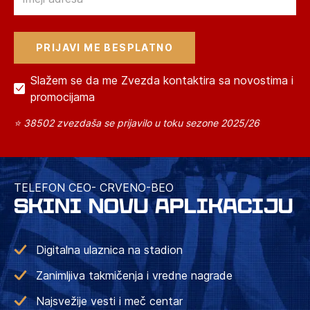
Slažem se da me Zvezda kontaktira sa novostima i
promocijama
⭐ 38502 zvezdaša se prijavilo u toku sezone 2025/26
TELEFON CEO- CRVENO-BEO
SKINI NOVU APLIKACIJU
Digitalna ulaznica na stadion
Zanimljiva takmičenja i vredne nagrade
Najsvežije vesti i meč centar