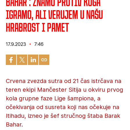
Bahar : Znamo protiv koga
igramo, ali verujem u našu
hrabrost i pamet
17.9.2023
7:46
Crvena zvezda sutra od 21 čas istrčava na
teren ekipi Mančester Sitija u okviru prvog
kola grupne faze Lige šampiona, a
očekivanja od susreta koji nas očekuje na
Itihadu, izneo je šef stručnog štaba Barak
Bahar.