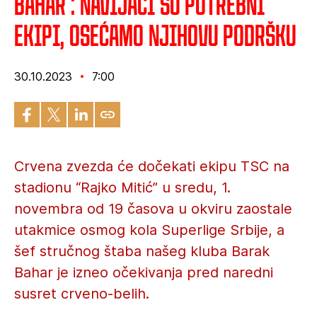
Bahar : Navijači su potrebni
ekipi, osećamo njihovu podršku
30.10.2023
7:00
Crvena zvezda će dočekati ekipu TSC na
stadionu “Rajko Mitić” u sredu, 1.
novembra od 19 časova u okviru zaostale
utakmice osmog kola Superlige Srbije, a
šef stručnog štaba našeg kluba Barak
Bahar je izneo očekivanja pred naredni
susret crveno-belih.