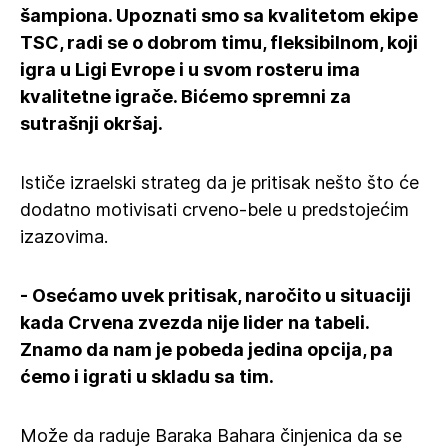
šampiona. Upoznati smo sa kvalitetom ekipe
TSC, radi se o dobrom timu, fleksibilnom, koji
igra u Ligi Evrope i u svom rosteru ima
kvalitetne igrače. Bićemo spremni za
sutrašnji okršaj.
Ističe izraelski strateg da je pritisak nešto što će
dodatno motivisati crveno-bele u predstojećim
izazovima.
- Osećamo uvek pritisak, naročito u situaciji
kada Crvena zvezda nije lider na tabeli.
Znamo da nam je pobeda jedina opcija, pa
ćemo i igrati u skladu sa tim.
Može da raduje Baraka Bahara činjenica da se