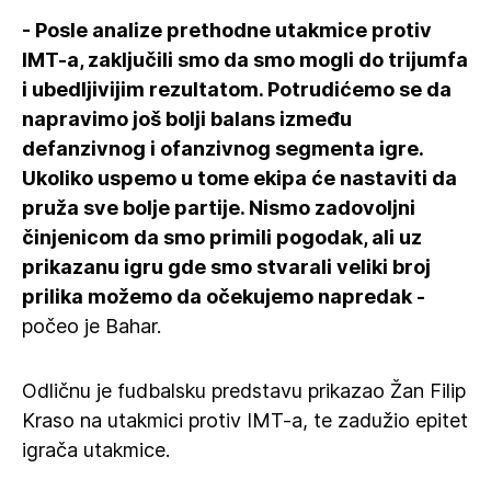
- Posle analize prethodne utakmice protiv
IMT-a, zaključili smo da smo mogli do trijumfa
i ubedljivijim rezultatom. Potrudićemo se da
napravimo još bolji balans između
defanzivnog i ofanzivnog segmenta igre.
Ukoliko uspemo u tome ekipa će nastaviti da
pruža sve bolje partije. Nismo zadovoljni
činjenicom da smo primili pogodak, ali uz
prikazanu igru gde smo stvarali veliki broj
prilika možemo da očekujemo napredak -
počeo je Bahar.
Odličnu je fudbalsku predstavu prikazao Žan Filip
Kraso na utakmici protiv IMT-a, te zadužio epitet
igrača utakmice.