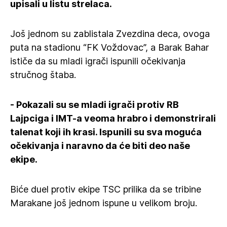
upisali u listu strelaca.
Još jednom su zablistala Zvezdina deca, ovoga
puta na stadionu “FK Voždovac”, a Barak Bahar
ističe da su mladi igrači ispunili očekivanja
stručnog štaba.
- Pokazali su se mladi igrači protiv RB
Lajpciga i IMT-a veoma hrabro i demonstrirali
talenat koji ih krasi. Ispunili su sva moguća
očekivanja i naravno da će biti deo naše
ekipe.
Biće duel protiv ekipe TSC prilika da se tribine
Marakane još jednom ispune u velikom broju.