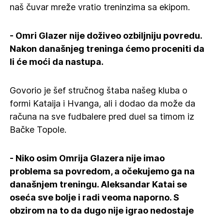
naš čuvar mreže vratio treninzima sa ekipom.
- Omri Glazer nije doživeo ozbiljniju povredu.
Nakon današnjeg treninga ćemo proceniti da
li će moći da nastupa.
Govorio je šef stručnog štaba našeg kluba o
formi Kataija i Hvanga, ali i dodao da može da
računa na sve fudbalere pred duel sa timom iz
Bačke Topole.
- Niko osim Omrija Glazera nije imao
problema sa povredom, a očekujemo ga na
današnjem treningu. Aleksandar Katai se
oseća sve bolje i radi veoma naporno. S
obzirom na to da dugo nije igrao nedostaje