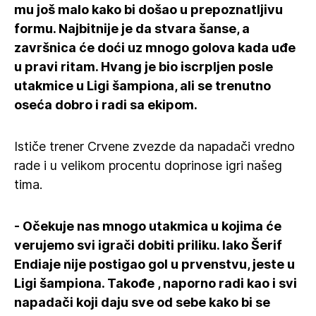
mu još malo kako bi došao u prepoznatljivu
formu. Najbitnije je da stvara šanse, a
završnica će doći uz mnogo golova kada uđe
u pravi ritam. Hvang je bio iscrpljen posle
utakmice u Ligi šampiona, ali se trenutno
oseća dobro i radi sa ekipom.
Ističe trener Crvene zvezde da napadači vredno
rade i u velikom procentu doprinose igri našeg
tima.
- Očekuje nas mnogo utakmica u kojima će
verujemo svi igrači dobiti priliku. Iako Šerif
Endiaje nije postigao gol u prvenstvu, jeste u
Ligi šampiona. Takođe , naporno radi kao i svi
napadači koji daju sve od sebe kako bi se