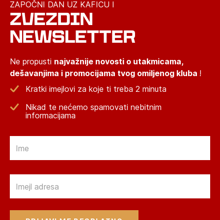
ZAPOČNI DAN UZ KAFICU I
ZVEZDIN
NEWSLETTER
Ne propusti
najvažnije novosti o utakmicama,
dešavanjima i promocijama tvog omiljenog kluba
!
Kratki imejlovi za koje ti treba 2 minuta
Nikad te nećemo spamovati nebitnim
informacijama
Email
Email