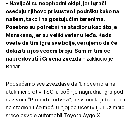
- Navijači su neophodni ekipi, jer igrači
osećaju njihovo prisustvo i podršku kako na
našem, tako i na gostujućim terenima.
Posebno su potrebni na stadionu kao što je
Marakana, jer su veliki vetar u leđa. Kada
osete da tim igra sve bolje, verujemo da će
dolaziti u još većem broju. Samim tim će
napredovati i Crvena zvezda -
zaključio je
Bahar.
Podsećamo sve zvezdaše da 1. novembra na
utakmici protiv TSC-a počinje nagradna igra pod
nazivom “Pronađi i odvezi”, a svi oni koji budu bili
na stadionu će moći u njoj da učestvuju i uz malo
sreće osvoje automobil Toyota Aygo X.