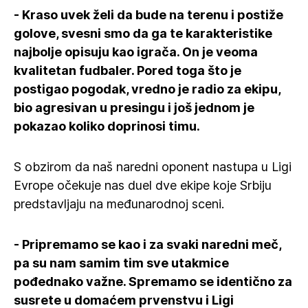
- Kraso uvek želi da bude na terenu i postiže
golove, svesni smo da ga te karakteristike
najbolje opisuju kao igrača. On je veoma
kvalitetan fudbaler. Pored toga što je
postigao pogodak, vredno je radio za ekipu,
bio agresivan u presingu i još jednom je
pokazao koliko doprinosi timu.
S obzirom da naš naredni oponent nastupa u Ligi
Evrope očekuje nas duel dve ekipe koje Srbiju
predstavljaju na međunarodnoj sceni.
- Pripremamo se kao i za svaki naredni meč,
pa su nam samim tim sve utakmice
pođednako važne. Spremamo se identično za
susrete u domaćem prvenstvu i Ligi