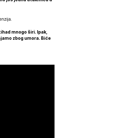
nzija.
tihad mnogo širi. Ipak,
enjamo zbog umora. Biće