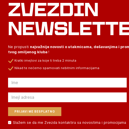
ZVEZDIN
NEWSLETT
Ne propusti
najvažnije novosti o utakmicama, dešavanjima i pr
tvog omiljenog kluba
!
Kratki imejlovi za koje ti treba 2 minuta
Nikad te nećemo spamovati nebitnim informacijama
Email
Email
Slažem se da me Zvezda kontaktira sa novostima i promocijama