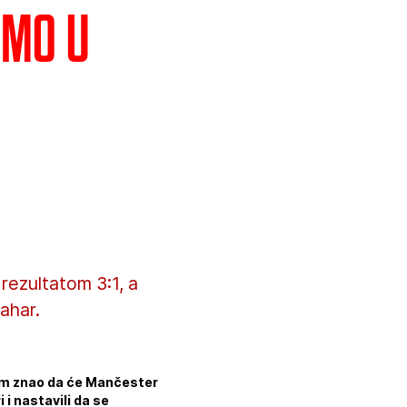
amo u
 rezultatom 3:1, a
ahar.
sam znao da će Mančester
 i nastavili da se