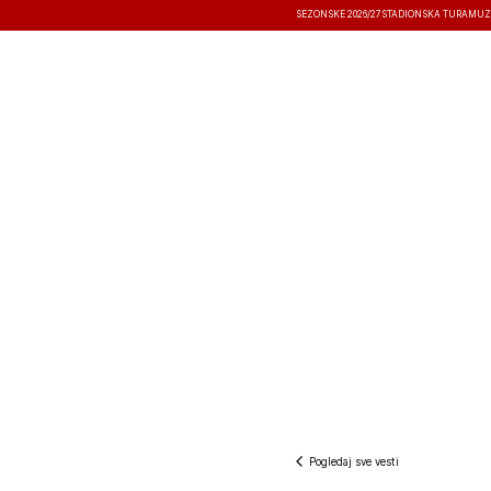
SEZONSKE 2026/27
STADIONSKA TURA
MUZ
VESTI
TAKMIČENJA
REZULTATI
Pogledaj sve vesti