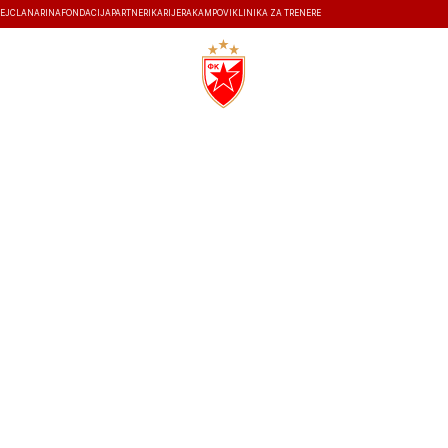
EJ
ČLANARINA
FONDACIJA
PARTNERI
KARIJERA
KAMPOVI
KLINIKA ZA TRENERE
ISTORIJA