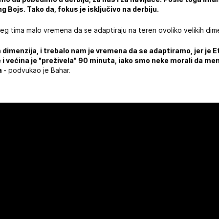
ng Bojs. Tako da, fokus je isključivo na derbiju.
eg tima malo vremena da se adaptiraju na teren ovoliko velikih dime
h dimenzija, i trebalo nam je vremena da se adaptiramo, jer je E
be i većina je "preživela" 90 minuta, iako smo neke morali da m
sa
- podvukao je Bahar.