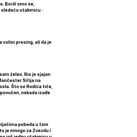
. Borili smo se,
a sledeću utakmicu
-
volim presing, ali da je
sam želeo. Bio je sjajan
ančester Sitija na
osla. Što se Rodića tiče,
e povučen, nekada izađe
navijačima pobeda u tom
to je mnogo za Zvezdu i
mo još jednu utakmicu u