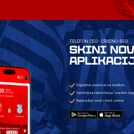
TELEFON CEO- CRVENO-BEO
SKINI NO
APLIKACI
Digitalna ulaznica na stadion
Zanimljiva takmičenja i vredne na
Najsvežije vesti i meč centar