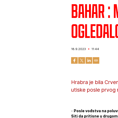
Bahar :
ogledal
18.9.2023
11:44
Hrabra je bila Crve
utiske posle prvog
-
Posle vođstva na poluv
Siti da pritisne u drugom