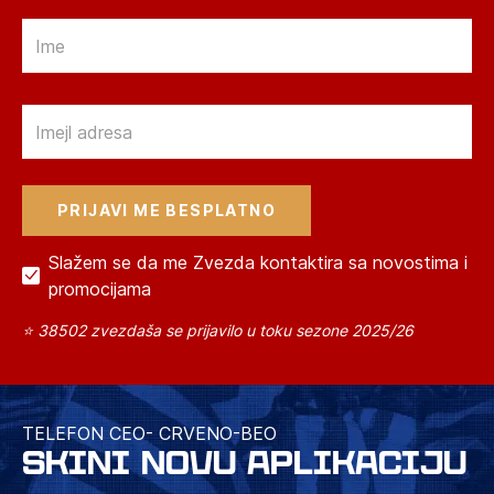
Email
Email
Slažem se da me Zvezda kontaktira sa novostima i
promocijama
⭐ 38502 zvezdaša se prijavilo u toku sezone 2025/26
TELEFON CEO- CRVENO-BEO
SKINI NOVU APLIKACIJU