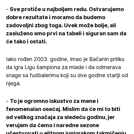
-
Sve protiče u najboljem redu. Ostvarujemo
dobre rezultate i moramo da budemo
zadovoljni zbog toga. Uvek može bolje, ali
zasluženo smo prvi na tabeli i siguran sam da
će tako i ostati.
Iako rođen 2003. godine, imao je Bačanin priliku
da igra Ligu šampiona za mlade i da odmerava
snage sa fudbalerima koji su dve godine stariji od
njega.
-
To je ogromno iskustvo za mene i
fenomenalan osećaj. Mislim da će mi to biti
od velikog značaja za sledeću godinu, jer
verujem da ćemo i naredne sezone
učestvovati u elitnom juniorskom takmičenju.