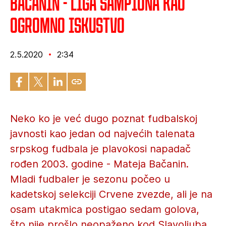
Bačanin - Liga šampiona kao
ogromno iskustvo
2.5.2020
2:34
Neko ko je već dugo poznat fudbalskoj
javnosti kao jedan od najvećih talenata
srpskog fudbala je plavokosi napadač
rođen 2003. godine - Mateja Bačanin.
Mladi fudbaler je sezonu počeo u
kadetskoj selekciji Crvene zvezde, ali je na
osam utakmica postigao sedam golova,
što nije prošlo neopaženo kod Slavoljuba