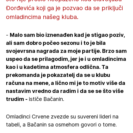
Đorđevića koji ga je pozvao da se priključi
omladincima našeg kluba.
-
Malo sam bio iznenađen kad je stigao poziv,
ali sam dobro počeo sezonu i to je bila
svojevrsna nagrada za moje partije. Brzo sam
uspeo da se prilagodim, jer je i u omladincima
kao i u kadetima atmosfera odlična. Ta
prekomanda je pokazatelj da se u klubu
računa na mene, a lično mi je to motiv više da
nastavim vredno da radim i da se se što više
trudim -
ističe Bačanin.
Omladinci Crvene zvezde su suvereni lideri na
tabeli, a Bačanin sa osmehom govori o tome.