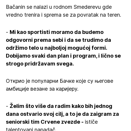
Bačanin se nalazi u rodnom Smederevu gde
vredno trenira i sprema se za povratak na teren.
-
Mi kao sportisti moramo da budemo
odgovorni prema sebi i da se trudimo da
održimo telo u najboljoj mogućoj formi.
Dobijamo svaki dan plan i program, i lično se
strogo pridržavam svega.
Открио је популарни Бачке које су његове
амбиције везане за каријеру.
-
Želim što više da radim kako bih jednog
dana ostvario svoj cilj, a to je da zaigram za
seniorski tim Crvene zvezde -
ističe
talentovani napadač.