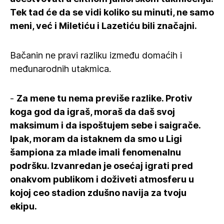
Tek tad će da se vidi koliko su minuti, ne samo
meni, već i Miletiću i Lazetiću bili značajni.
Bačanin ne pravi razliku između domaćih i
međunarodnih utakmica.
-
Za mene tu nema previše razlike. Protiv
koga god da igraš, moraš da daš svoj
maksimum i da ispoštujem sebe i saigrače.
Ipak, moram da istaknem da smo u Ligi
šampiona za mlade imali fenomenalnu
podršku. Izvanredan je osećaj igrati pred
onakvom publikom i doživeti atmosferu u
kojoj ceo stadion zdušno navija za tvoju
ekipu.