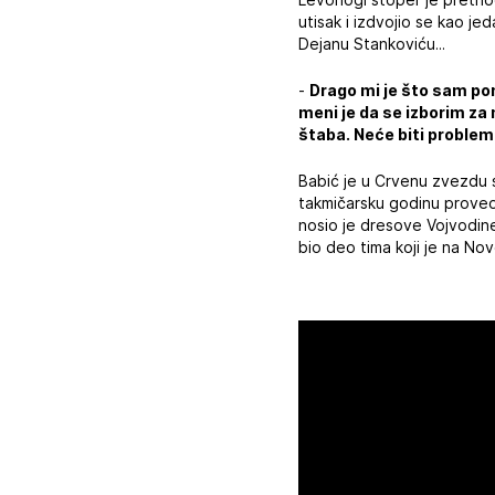
utisak i izdvojio se kao j
Dejanu Stankoviću...
-
Drago mi je što sam po
meni je da se izborim za
štaba. Neće biti proble
Babić je u Crvenu zvezdu 
takmičarsku godinu proveo
nosio je dresove Vojvodine
bio deo tima koji je na N