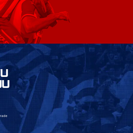
VU
JU
grade