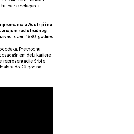
 tu, na raspolaganju
ipremama u Austriji i na
 poznajem rad stručnog
anzivac rođen 1996. godine.
 pogodaka. Prethodnu
dosadašnjem delu karijere
 reprezentacije Srbije i
dbalera do 20 godina.