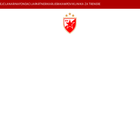
EJ
ČLANARINA
FONDACIJA
PARTNERI
KARIJERA
KAMPOVI
KLINIKA ZA TRENERE
ISTORIJA