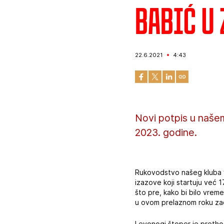
Babić u 
22.6.2021
4:43
Novi potpis u naše
2023. godine.
Rukovodstvo našeg kluba vr
izazove koji startuju već 
što pre, kako bi bilo vreme
u ovom prelaznom roku zad
Levonogi štoper je pretho