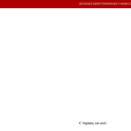
SEZONSKE 2026/27
STADIONSKA TURA
MUZ
VESTI
TAKMIČENJA
REZULTATI
Pogledaj sve vesti