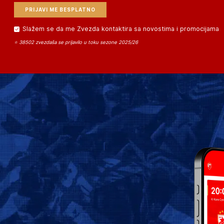
Slažem se da me Zvezda kontaktira sa novostima i promocijama
⭐ 38502 zvezdaša se prijavilo u toku sezone 2025/26