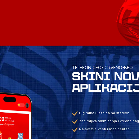
TELEFON CEO- CRVENO-BEO
SKINI NO
APLIKACI
Digitalna ulaznica na stadion
Zanimljiva takmičenja i vredne na
Najsvežije vesti i meč centar