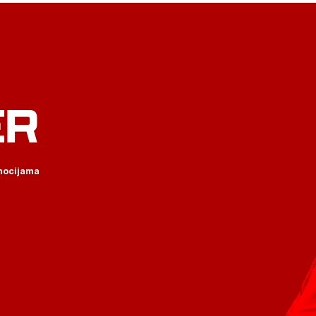
ER
omocijama