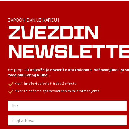
ZAPOČNI DAN UZ KAFICU I
ZVEZDIN
NEWSLETT
Ne propusti
najvažnije novosti o utakmicama, dešavanjima i pr
tvog omiljenog kluba
!
Kratki imejlovi za koje ti treba 2 minuta
Nikad te nećemo spamovati nebitnim informacijama
Email
Email