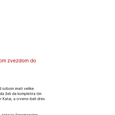
enom zvezdom do
d sobom imati velike
da želi da kompletira tim
r Katai, a crveno-beli dres
e ostavio fenomenalan