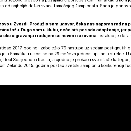
edan od najboljih defanzivaca tamošnjeg šampionata. Sada je ponovo
novo u Zvezdi. Produžio sam ugovor, čeka nas naporan rad na pr
 minutažu. Dugo sam u klubu, neće biti perioda adaptacije, jer
ma oko uigravanja i radujem se novim izazovima
- istakao je def
stigao 2017. godine i zabeležio 79 nastupa uz sedam postignutih
 je u Famalikau u kom se na 29 mečeva jednom upisao u strelce. U 
, Real Sosijedada i Reusa, a ujedno je prošao i sve mlađe kategorije
ovom Zelandu 2015. godine postao svetski šampion u konkurenciji fu