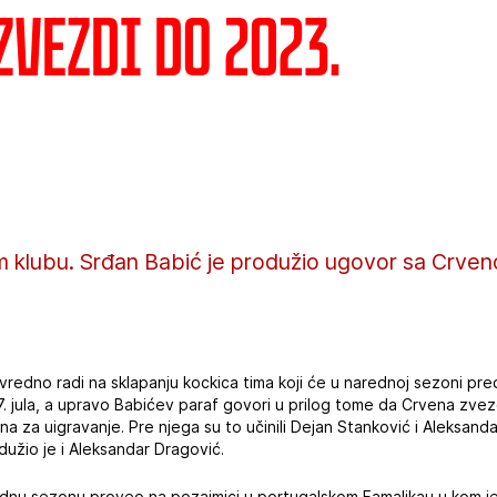
Zvezdi do 2023.
m klubu. Srđan Babić je produžio ugovor sa Crv
edno radi na sklapanju kockica tima koji će u narednoj sezoni pre
17. jula, a upravo Babićev paraf govori u prilog tome da Crvena zvez
na za uigravanje. Pre njega su to učinili Dejan Stanković i Aleksanda
užio je i Aleksandar Dragović.
dnu sezonu proveo na pozajmici u portugalskom Famalikau u kom j