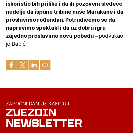
iskoristio bih priliku i da ih pozovem sledeće
nedelje da ispune tribine naše Marakane i da
proslavimo rođendan. Potrudićemo se da
napravimo spektakl i da uz dobru igru
zajedno proslavimo novu pobedu –
podvukao
je Babić.
ZAPOČNI DAN UZ KAFICU I
ZVEZDIN
NEWSLETTER