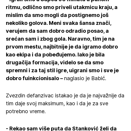
ritmu, odlično smo priveli utakmicu kraju, a
mislim da smo mogli da postignemo još
nekoliko golova. Meni svaka šansa znači,
verujem da sam dobro odradio posao, a
srećan sam i zbog gola. Naravno, tim je na
prvom mestu, najbitnije je da igramo dobro
kao ekipa i da pobeđujemo. Iako je bila
drugačija formacija, videlo se da smo
spremni i za taj stil igre, uigrani smo i sve je
dobro fuinkcionisalo –
naglasio je Babić.
Zvezdin defanzivac istakao je da je najvažnije da
tim daje svoj maksimum, kao i da je za sve
potrebno vreme.
- Rekao sam više puta da Stanković želi da