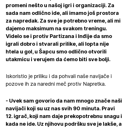
promeni nešto u našoj igri i organizaciji. Za
sada nam odlično ide, ali imamo još prostora
za napredak. Za sve je potrebno vreme, ali mi
dajemo maksimum na svakom treningu.
Videlo se i protiv Partizana i Inđije da smo
igrali dobro i stvarali prilike, ali lopta nije
htela u gol, u Šapcu smo odlično otvorili
utakmicu i verujem da ćemo biti sve bolji.
Iskoristio je priliku i da pohvali naše navijače i
pozove ih za naredni meč protiv Napretka.
- Uvek sam govorio da nam mnogo znače naši
navijači koji su uz nas svih 90 minuta. Pravi
12. igrač, koji nam daje prekopotrebnu snagu i
kada ne ide. Uz njihovu podršku sve je lakše, a