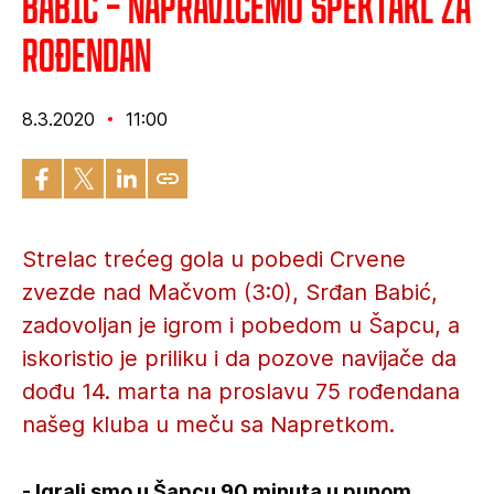
Babić – Napravićemo spektakl za
rođendan
8.3.2020
11:00
Strelac trećeg gola u pobedi Crvene
zvezde nad Mačvom (3:0), Srđan Babić,
zadovoljan je igrom i pobedom u Šapcu, a
iskoristio je priliku i da pozove navijače da
dođu 14. marta na proslavu 75 rođendana
našeg kluba u meču sa Napretkom.
- Igrali smo u Šapcu 90 minuta u punom