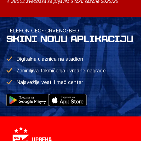
⭐ 38502 zvezdaša se prijavilo u toku sezone 2025/26
TELEFON CEO- CRVENO-BEO
SKINI NOVU APLIKACIJU
Digitalna ulaznica na stadion
Zanimljiva takmičenja i vredne nagrade
Najsvežije vesti i meč centar