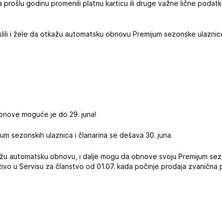
a prošlu godinu promenili platnu karticu ili druge važne lične podat
.
islili i žele da otkažu automatsku obnovu Premijum sezonske ulaznice
bnove moguće je do 29. juna!
m sezonskih ulaznica i članarina se dešava 30. juna.
kažu automatsku obnovu, i dalje mogu da obnove svoju Premijum sezo
 uživo u Servisu za članstvo od 01.07. kada počinje prodaja zvanična 