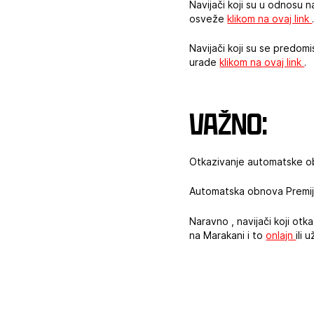
Navijači koji su u odnosu n
osveže
klikom na ovaj link
Navijači koji su se predom
urade
klikom na ovaj link
.
Važno
:
Otkazivanje automatske o
Automatska obnova Premiju
Naravno , navijači koji ot
na Marakani i to
onlajn
ili