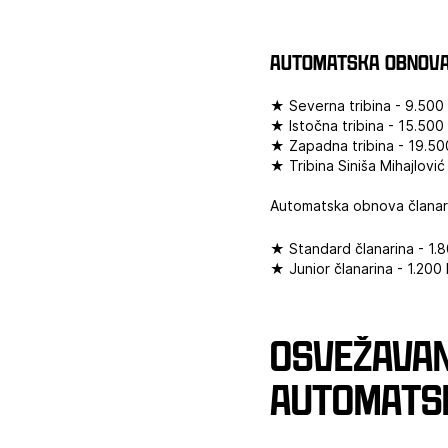
Automatska obnova
★ Severna tribina - 9.500
★ Istočna tribina - 15.50
★ Zapadna tribina - 19.5
★ Tribina Siniša Mihajlovi
Automatska obnova članar
★ Standard članarina - 1.
★ Junior članarina - 1.200
Osvežavan
automats