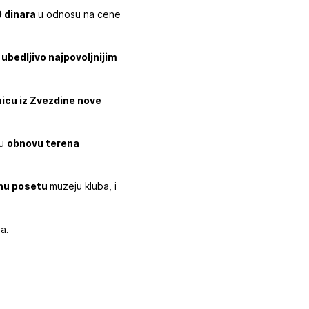
0 dinara
u odnosu na cene
 ubedljivo najpovoljnijim
nicu iz Zvezdine nove
 u
obnovu terena
nu posetu
muzeju kluba, i
a.