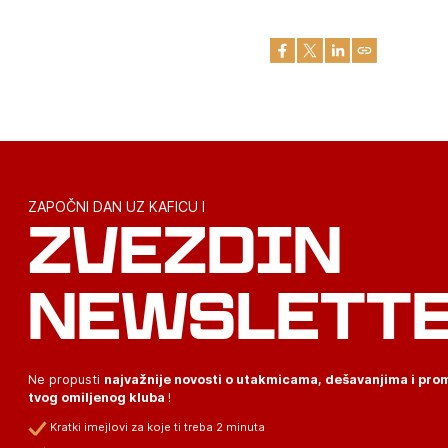
ZAPOČNI DAN UZ KAFICU I
ZVEZDIN
NEWSLETT
Ne propusti
najvažnije novosti o utakmicama, dešavanjima i pr
tvog omiljenog kluba
!
Kratki imejlovi za koje ti treba 2 minuta