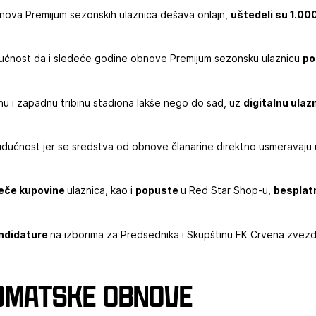
nova Premijum sezonskih ulaznica dešava onlajn,
uštedeli su 1.00
gućnost da i sledeće godine obnove Premijum sezonsku ulaznicu
po
nu i zapadnu tribinu stadiona lakše nego do sad, uz
digitalnu ulaz
budućnost jer se sredstva od obnove članarine direktno usmeravaju
reče kupovine
ulaznica, kao i
popuste
u Red Star Shop-u,
besplat
andidature
na izborima za Predsednika i Skupštinu FK Crvena zvezd
omatske obnove