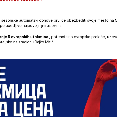
um sezonske automatski obnove prvi će obezbediti svoje mesto na 
po ubedljivo najpovoljnijim uslovima!
nje 5 evropskih utakmica
, potencijalno evropsko proleće, uz 
jateljske na stadionu Rajko Mitić.