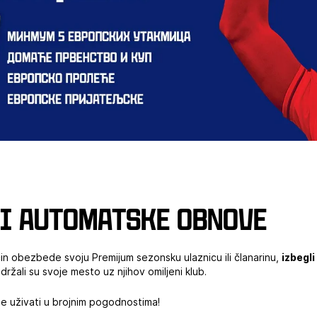
i automatske obnove
ačin obezbede svoju Premijum sezonsku ulaznicu ili članarinu,
izbegli
adržali su svoje mesto uz njihov omiljeni klub.
 će uživati u brojnim pogodnostima!