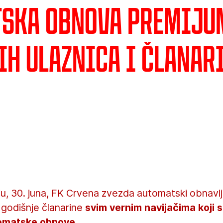
ska obnova Premiju
ih ulaznica i članar
ju, 30. juna, FK Crvena zvezda automatski obnavl
 godišnje članarine
svim vernim navijačima koji 
utomatske obnove
.