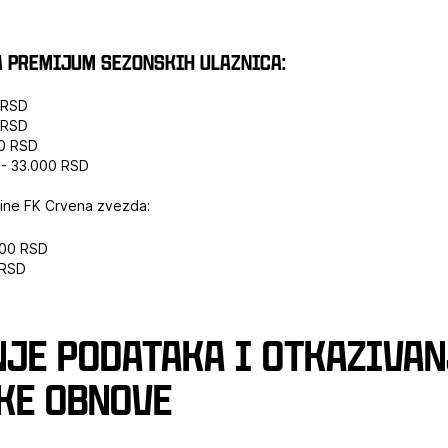
 Premijum sezonskih ulaznica:
 RSD
0 RSD
00 RSD
ć - 33.000 RSD
ine FK Crvena zvezda:
800 RSD
 RSD
je podataka i otkazivan
ke obnove