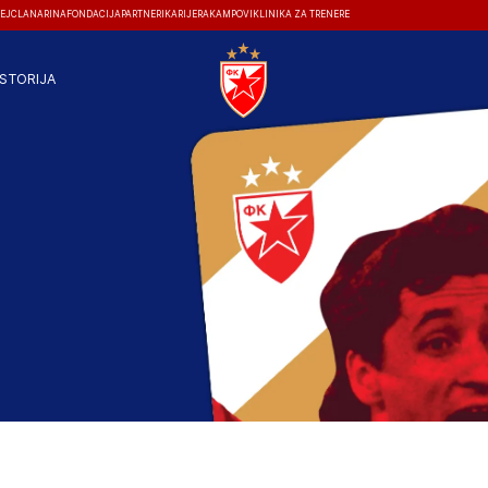
EJ
ČLANARINA
FONDACIJA
PARTNERI
KARIJERA
KAMPOVI
KLINIKA ZA TRENERE
ISTORIJA