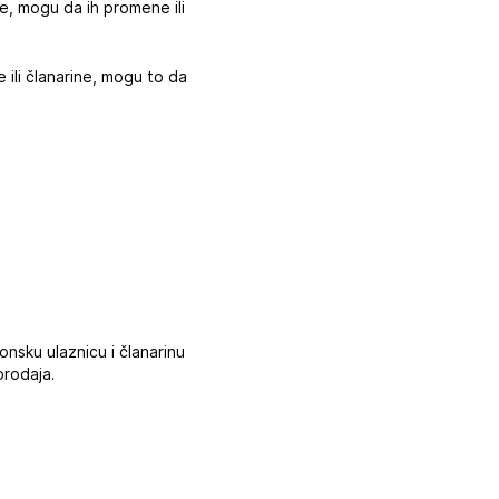
ke, mogu da ih promene ili
 ili članarine, mogu to da
nsku ulaznicu i članarinu
prodaja.