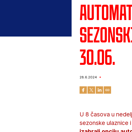
Automat
sezonsk
30.06.
28.6.2024
U 8 časova u nedel
sezonske ulaznice i
izabrali opciju a