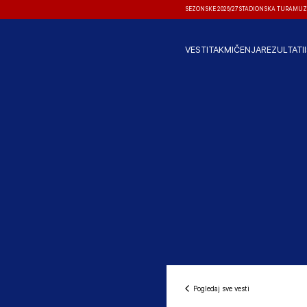
SEZONSKE 2026/27
STADIONSKA TURA
MUZ
VESTI
TAKMIČENJA
REZULTATI
Pogledaj sve vesti