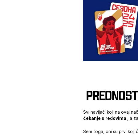
‍
Prednost
Svi navijači koji na ovaj n
čekanje u redovima
, a z
Sem toga, oni su prvi koji