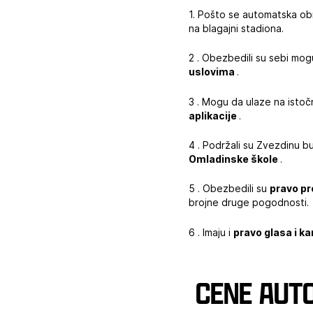
1. Pošto se automatska ob
na blagajni stadiona.
2 . Obezbedili su sebi mo
uslovima
.
3 . Mogu da ulaze na istoč
aplikacije
.
4 . Podržali su Zvezdinu 
Omladinske škole
.
5 . Obezbedili su
pravo p
brojne druge pogodnosti.
6 . Imaju i
pravo glasa i k
‍
Cene aut