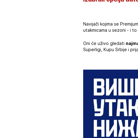
Navijači kojima se Premij
utakmicama u sezoni - i to 
Oni će uživo gledati
najma
Superligi, Kupu Srbije i pri