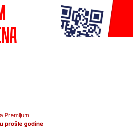
m
ina
ja Premijum
su prošle godine