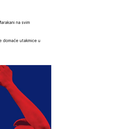
Marakani na svim
sve domaće utakmice u