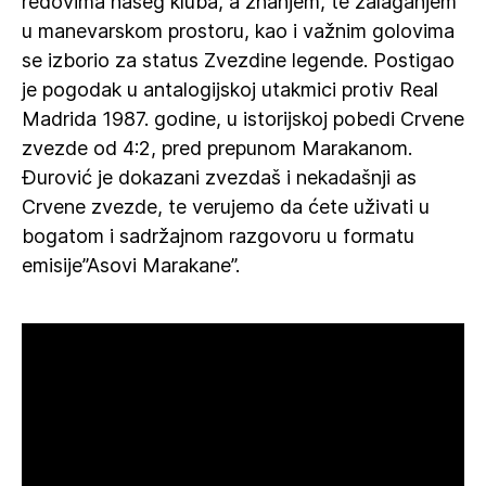
redovima našeg kluba, a znanjem, te zalaganjem
u manevarskom prostoru, kao i važnim golovima
se izborio za status Zvezdine legende. Postigao
je pogodak u antalogijskoj utakmici protiv Real
Madrida 1987. godine, u istorijskoj pobedi Crvene
zvezde od 4:2, pred prepunom Marakanom.
Đurović je dokazani zvezdaš i nekadašnji as
Crvene zvezde, te verujemo da ćete uživati u
bogatom i sadržajnom razgovoru u formatu
emisije”Asovi Marakane”.