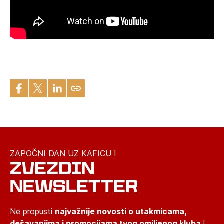
ZAPOČNI DAN UZ KAFICU I
ZVEZDIN
NEWSLETTER
Ne propusti
najvažnije novosti o utakmicama,
dešavanjima i promocijama tvog omiljenog kluba
!