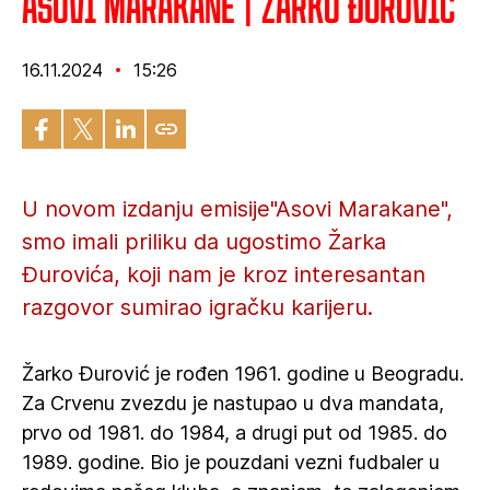
Asovi Marakane | Žarko Đurović
16.11.2024
15:26
U novom izdanju emisije"Asovi Marakane",
smo imali priliku da ugostimo Žarka
Đurovića, koji nam je kroz interesantan
razgovor sumirao igračku karijeru.
Žarko Đurović je rođen 1961. godine u Beogradu.
Za Crvenu zvezdu je nastupao u dva mandata,
prvo od 1981. do 1984, a drugi put od 1985. do
1989. godine. Bio je pouzdani vezni fudbaler u