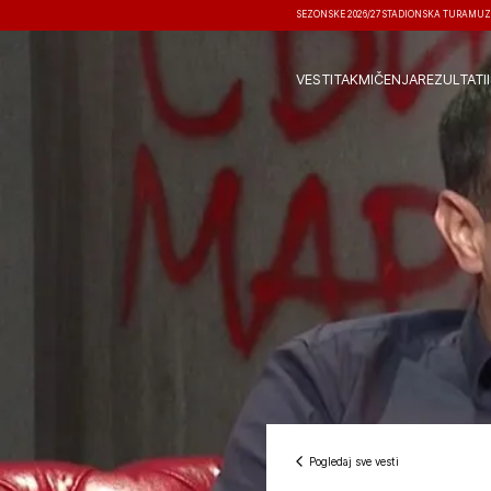
SEZONSKE 2026/27
STADIONSKA TURA
MUZ
VESTI
TAKMIČENJA
REZULTATI
Pogledaj sve vesti