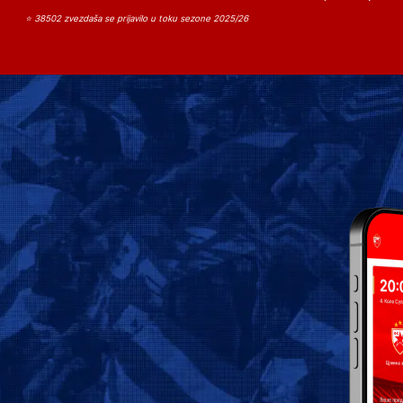
⭐ 38502 zvezdaša se prijavilo u toku sezone 2025/26