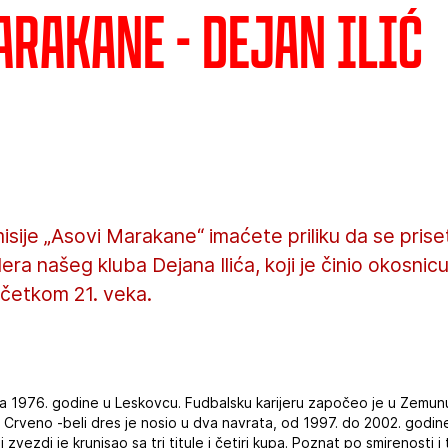
arakane - Dejan Ilić
sije „Asovi Marakane“ imaćete priliku da se priset
ra našeg kluba Dejana Ilića, koji je činio okosn
očetkom 21. veka.
rta 1976. godine u Leskovcu. Fudbalsku karijeru započeo je u Zemun
 Crveno -beli dres je nosio u dva navrata, od 1997. do 2002. godi
 zvezdi je krunisao sa tri titule i četiri kupa. Poznat po smirenosti 