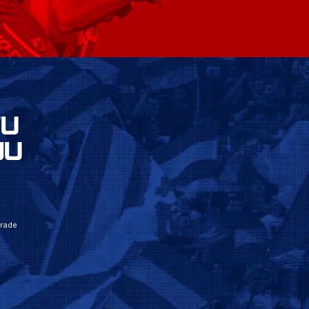
VU
JU
grade