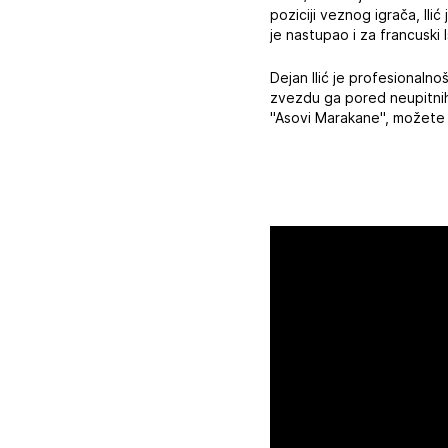
poziciji veznog igrača, Ili
je nastupao i za francuski I
Dejan Ilić je profesionaln
zvezdu ga pored neupitnih
"Asovi Marakane", možete č