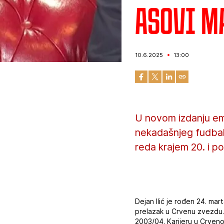
Asovi M
10.6.2025
13:00
U novom izdanju emi
nekadašnjeg fudbale
reda krajem 20. i p
Dejan Ilić je rođen 24. ma
prelazak u Crvenu zvezdu.
2003/04. Karijeru u Crvenoj