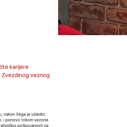
ite karijere
icu Zvezdinog veznog
u, nakon čega je usledio
ne, i ponovo tokom sezone
i tehničkoj potkovanosti na