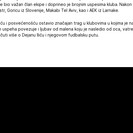
ć je bio važan član ekipe i doprineo je brojnim uspesima kluba. Nakon
str, Goricu iz Slovenije, Makabi Tel Aviv, kao i AEK iz Larnake.
ošću i posvećenošću ostavio značajan trag u klubovima u kojima je 
 uspeha povezuje i ljubav od malena koju je nasledio od oca, vatre
uti više o Dejanu Iliću i njegovom fudbalsku putu.