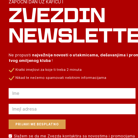
ZAPOČNI DAN UZ KAFICU I
ZVEZDIN
NEWSLETT
Ne propusti
najvažnije novosti o utakmicama, dešavanjima i pr
tvog omiljenog kluba
!
Kratki imejlovi za koje ti treba 2 minuta
Nikad te nećemo spamovati nebitnim informacijama
Email
Email
Slažem se da me Zvezda kontaktira sa novostima i promocijama