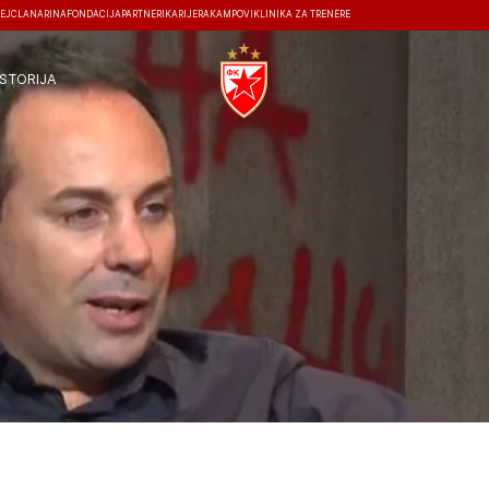
EJ
ČLANARINA
FONDACIJA
PARTNERI
KARIJERA
KAMPOVI
KLINIKA ZA TRENERE
ISTORIJA