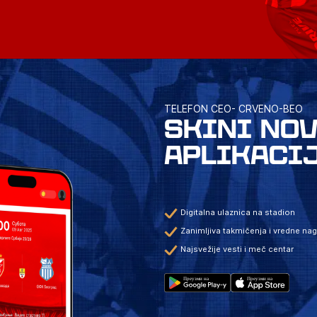
TELEFON CEO- CRVENO-BEO
SKINI NO
APLIKACI
Digitalna ulaznica na stadion
Zanimljiva takmičenja i vredne na
Najsvežije vesti i meč centar