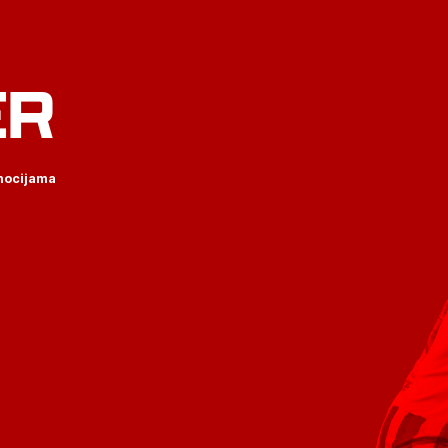
ER
omocijama