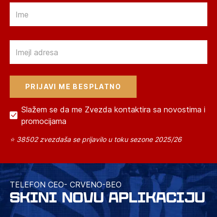
Email
Email
Slažem se da me Zvezda kontaktira sa novostima i
promocijama
⭐ 38502 zvezdaša se prijavilo u toku sezone 2025/26
TELEFON CEO- CRVENO-BEO
SKINI NOVU APLIKACIJU