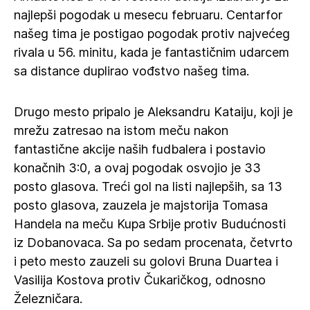
najlepši pogodak u mesecu februaru. Centarfor
našeg tima je postigao pogodak protiv najvećeg
rivala u 56. minitu, kada je fantastičnim udarcem
sa distance duplirao vođstvo našeg tima.
Drugo mesto pripalo je Aleksandru Kataiju, koji je
mrežu zatresao na istom meču nakon
fantastične akcije naših fudbalera i postavio
konačnih 3:0, a ovaj pogodak osvojio je 33
posto glasova. Treći gol na listi najlepših, sa 13
posto glasova, zauzela je majstorija Tomasa
Handela na meču Kupa Srbije protiv Budućnosti
iz Dobanovaca. Sa po sedam procenata, četvrto
i peto mesto zauzeli su golovi Bruna Duartea i
Vasilija Kostova protiv Čukaričkog, odnosno
Železničara.