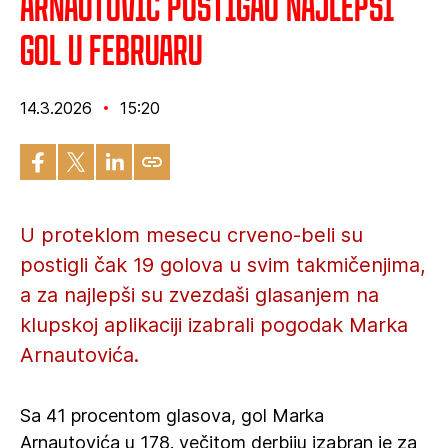
Arnautović postigao najlepši
gol u februaru
14.3.2026
15:20
U proteklom mesecu crveno-beli su
postigli čak 19 golova u svim takmičenjima,
a za najlepši su zvezdaši glasanjem na
klupskoj aplikaciji izabrali pogodak Marka
Arnautovića.
Sa 41 procentom glasova, gol Marka
Arnautovića u 178. večitom derbiju izabran je za