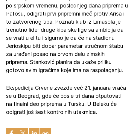
po srpskom vremenu, poslednjeg dana priprema u
Pafosu, odigrati prvi pripremni meč protiv Arisa i
to zatvorenog tipa. Poznati klub iz Limasola je
trenutno lider druge kiparske lige sa ambicija da
se vrati u elitu i sigurno je da će na stadionu
Jerioskipu biti dobar parametar stručnom štabu
za urađeni posao na prvom delu zimskih
priprema. Stanković planira da ukaže priliku
gotovo svim igračima koje ima na raspolaganju.
Ekspedicija Crvene zvezde već 21. januara vraća
se u Beograd, gde će posle tri dana otputovati
na finalni deo priprema u Tursku. U Beleku će
odigrati još šest kontrolnih utakmica.