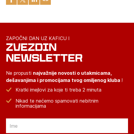
ZAPOČNI DAN UZ KAFICU I
ZVEZDIN
NEWSLETTER
Ne propusti
najvažnije novosti o utakmicama,
dešavanjima i promocijama tvog omiljenog kluba
!
Kratki imejlovi za koje ti treba 2 minuta
Nikad te nećemo spamovati nebitnim
informacijama
Email