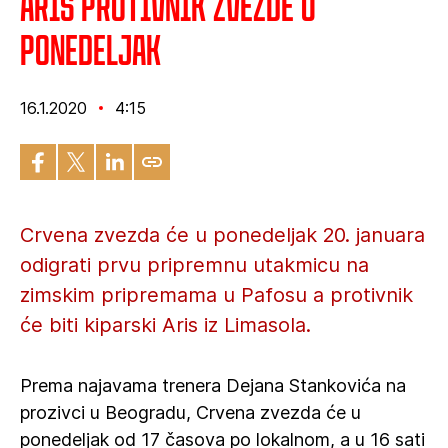
Aris protivnik Zvezde u
ponedeljak
16.1.2020
4:15
Crvena zvezda će u ponedeljak 20. januara
odigrati prvu pripremnu utakmicu na
zimskim pripremama u Pafosu a protivnik
će biti kiparski Aris iz Limasola.
Prema najavama trenera Dejana Stankovića na
prozivci u Beogradu, Crvena zvezda će u
ponedeljak od 17 časova po lokalnom, a u 16 sati