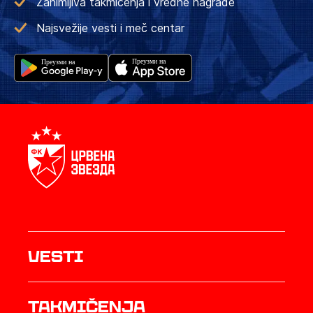
Zanimljiva takmičenja i vredne nagrade
Najsvežije vesti i meč centar
Vesti
Takmičenja